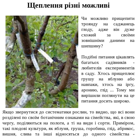
Щеплення різні можливі
Чи можливо прищепити
троянду на саджанець
глоду, адже він дуже
схожий за своїми
зовнішніми даними на
шипшину?
Подібні питання цікавлять
багатьох садівників -
любителів експериментів
в саду. Хтось прищеплює
грушу на яблуню або
навпаки, хтось на іргу,
аронию, глід ... Тому ми
вирішили поглянути на це
питання досить широко.
Якщо звернутися до систематики рослин, то видно, що всі вони
розділені по своїм ботанічним ознаками на сімейства, які, в свою
чергу, поділяються на пологи, а ті на види і сорти. Приміром,
такі плодові культури, як яблуня, груша, горобина, глід, абрикос,
вишня, слива та інші відносяться до одного сімейства -