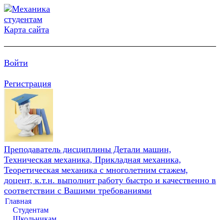
Карта сайта
Войти
Регистрация
Преподаватель дисциплины Детали машин,
Техническая механика, Прикладная механика,
Теоретическая механика с многолетним стажем,
доцент, к.т.н. выполнит работу быстро и качественно в
соответствии с Вашими требованиями
Главная
Студентам
Школьникам