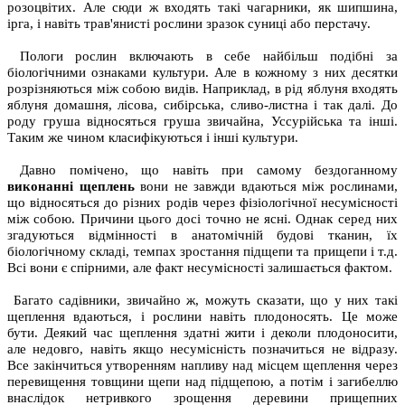
розоцвітих. Але сюди ж входять такі чагарники, як шипшина,
ірга, і навіть трав'янисті рослини зразок суниці або перстачу.
Пологи рослин включають в себе найбільш подібні за
біологічними ознаками культури. Але в кожному з них десятки
розрізняються між собою видів. Наприклад, в рід яблуня входять
яблуня домашня, лісова, сибірська, сливо-листна і так далі. До
роду груша відносяться груша звичайна, Уссурійська та інші.
Таким же чином класифікуються і інші культури.
Давно помічено, що навіть при самому бездоганному
виконанні щеплень
вони не завжди вдаються між рослинами,
що відносяться до різних родів через фізіологічної несумісності
між собою. Причини цього досі точно не ясні. Однак серед них
згадуються відмінності в анатомічній будові тканин, їх
біологічному складі, темпах зростання підщепи та прищепи і т.д.
Всі вони є спірними, але факт несумісності залишається фактом.
Багато садівники, звичайно ж, можуть сказати, що у них такі
щеплення вдаються, і рослини навіть плодоносять. Це може
бути. Деякий час щеплення здатні жити і деколи плодоносити,
але недовго, навіть якщо несумісність позначиться не відразу.
Все закінчиться утворенням напливу над місцем щеплення через
перевищення товщини щепи над підщепою, а потім і загибеллю
внаслідок нетривкого зрощення деревини прищепних