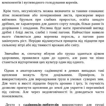
компонентів і вуглеводного голодування коренів.
Крім того, несумісність можна визначити за такими ознаками:
літнє пожовтіння або почервоніння листя, прискорене вираз
квіткових бруньок при слабких приростах, освіта занадто
дрібних, не характерних для даного сорту плодів, більш раннє їх
дозрівання і опадання. Рослина буде мати пригнічений вигляд:
дрібні і бліді листя, слабкі і тонкі пагони. Найчастіше навколо
нього з'являється дика коренева поросль, а пагони рано
закінчують ріст. Нерідко відламується прищепа від підщепи при
сильному вітрі або від тяжкості врожаю або снігу.
Звичайно ж, спочатку яблуня або груша здаються цілком
здоровими, прижилися один до одного, але рано чи пізно
станеться відторгнення цих культур один від одного.
Однак в аматорському садівництві в деяких випадках такі
щеплення можуть бути доцільними. Приміром, їх
використовують для вирощування груш в умовах суворих зим.
Для чого в якості підщепи беруть аронию і іргу, їх гнучкість
дозволяє пригнути щеплення до землі для укриття і перезимівлі
під снігом. Але через недовговічності їх доводиться часто
поновлювати.
Дехто з
садівників-любителів
використовує для груші