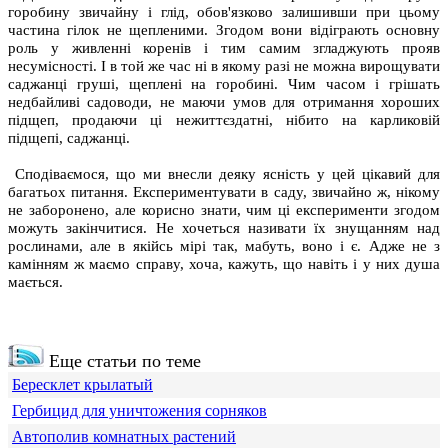
горобину звичайну і глід, обов'язково залишивши при цьому
частина гілок не щепленими. Згодом вони відіграють основну
роль у живленні коренів і тим самим згладжують прояв
несумісності. І в той же час ні в якому разі не можна вирощувати
саджанці груші, щеплені на горобині. Чим часом і грішать
недбайливі садоводи, не маючи умов для отримання хороших
підщеп, продаючи ці нежиттєздатні, нібито на карликовій
підщепі, саджанці.
Сподіваємося, що ми внесли деяку ясність у цей цікавий для
багатьох питання. Експериментувати в саду, звичайно ж, нікому
не заборонено, але корисно знати, чим ці експерименти згодом
можуть закінчитися. Не хочеться називати їх знущанням над
рослинами, але в якійсь мірі так, мабуть, воно і є. Адже не з
камінням ж маємо справу, хоча, кажуть, що навіть і у них душа
мається.
Еще статьи по теме
Бересклет крылатый
Гербицид для уничтожения сорняков
Автополив комнатных растений