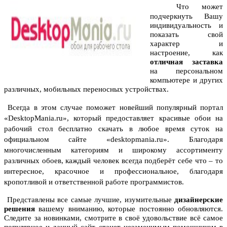
Что может
подчеркнуть Вашу
индивидуальность и
показать свой
характер и
настроение, как
отличная заставка
на персональном
компьютере и других
различных, мобильных переносных устройствах.
Всегда в этом случае поможет новейший популярный портал
«DesktopMania.ru», который предоставляет
красивые обои на
рабочий стол бесплатно
скачать в любое время суток на
официальном сайте «desktopmania.ru».
Благодаря
многочисленным категориям и широкому ассортименту
различных обоев, каждый человек всегда подберёт себе что – то
интересное, красочное и профессиональное, благодаря
кропотливой и ответственной работе программистов.
Представлены все самые лучшие, изумительные
дизайнерские
решения
вашему вниманию, которые постоянно обновляются.
Следите за новинками, смотрите в своё удовольствие всё самое
популярное и данный сайт станет незаменимым помощником в