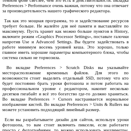
тёмном фоне светлее, чем это есть в действительности. Вкладка
Preferences > Performance очень важная, потому что она отвечает
за производительность нашего графического редактора.
Так как это мощная программа, то и задействование ресурсов
требует больше. Не жалейте для неё памяти и выставляйте по
максимуму. Пусть хранит как можно больше пунктов в History,
включите режим «Graphics Processor Settings», поставьте галочки
напротив Use и Advanced Settings. Вы будете задействовать в
работе минимум восемь уровней кеша. Это хорошо, только
главное иметь хорошие параметры компьютерного блока, чтобы
система сильно не тормозила.
Во вкладке Preferences > Scratch Disks вы указывайте
месторасположение временных файлов. Для этого по
возможности стоит выделить отдельный SSD, потому что кто
будет постоянно брать уроки фотошопа и потом работать на
профессиональном уровне с редактором, накопит несколько
десятков гигабайт и всё это богатство где-то должно храниться.
Во вкладке Preferences > Cursors настраивается нормальное
изображение кистей. Во вкладке Preferences > Units & Rullers вы
можете установить подходящий линейный размер.
Если вы разрабатываете дизайн для сайтов, используя уроки
фотошопа, то вам стоит включить пиксели, если работаете
просто с фотографиями, то можно использовать миллиметры.