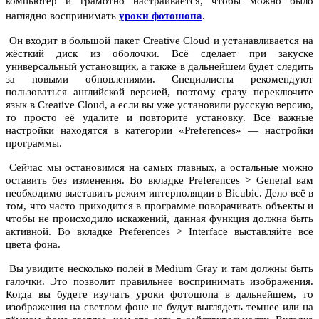
компьютер и грамотно настраивается, чтобы можно было
наглядно воспринимать
уроки фотошопа
.
Он входит в большой пакет Creative Cloud и устанавливается на
жёсткий диск из оболочки. Всё сделает при закуске
универсальный установщик, а также в дальнейшем будет следить
за новыми обновлениями. Специалисты рекомендуют
пользоваться английской версией, поэтому сразу переключите
язык в Creative Cloud, а если вы уже установили русскую версию,
то просто её удалите и повторите установку. Все важные
настройки находятся в категории «Preferences» — настройки
программы.
Сейчас мы остановимся на самых главных, а остальные можно
оставить без изменения. Во вкладке Preferences > General вам
необходимо выставить режим интерполяции в Bicubic. Дело всё в
том, что часто приходится в программе поворачивать объекты и
чтобы не происходило искажений, данная функция должна быть
активной. Во вкладке Preferences > Interface выставляйте все
цвета фона.
Вы увидите несколько полей в Medium Gray и там должны быть
галочки. Это позволит правильнее воспринимать изображения.
Когда вы будете изучать уроки фотошопа в дальнейшем, то
изображения на светлом фоне не будут выглядеть темнее или на