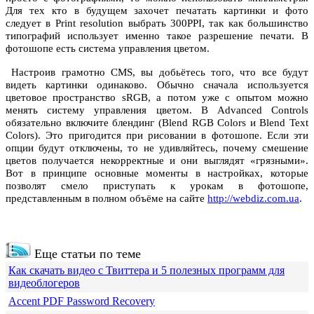
Для тех кто в будущем захочет печатать картинки и фото
следует в Print resolution выбрать 300PPI, так как большинство
типографий использует именно такое разрешение печати. В
фотошопе есть система управления цветом.
Настроив грамотно CMS, вы добьётесь того, что все будут
видеть картинки одинаково. Обычно сначала используется
цветовое пространство sRGB, а потом уже с опытом можно
менять систему управления цветом. В Advanced Controls
обязательно включите блендинг (Blend RGB Colors и Blend Text
Colors). Это пригодится при рисовании в фотошопе. Если эти
опции будут отключены, то не удивляйтесь, почему смешение
цветов получается некорректные и они выглядят «грязными».
Вот в принципе основные моменты в настройках, которые
позволят смело приступать к урокам в фотошопе,
представленным в полном объёме на сайте
http://webdiz.com.ua
.
Еще статьи по теме
Как скачать видео с Твиттера и 5 полезных программ для
видеоблогеров
Accent PDF Password Recovery