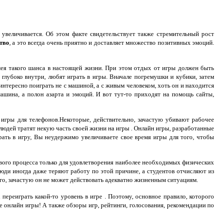
 увеличивается.
Об этом факте свидетельствует также
стремительный рост
ство
, а это
всегда очень приятно и доставляет
множество позитивных эмоций.
мея такого шанса в настоящей жизни. При этом
отдых от игры должен быть
 глубоко внутри, любят играть в игры. Вначале погремушки и кубики, затем
 интересно поиграть не с машиной, а с живым человеком, хоть он и находится
машина, а полон азарта и эмоций. И вот тут-то приходят на помощь сайты,
, игры для телефонов.Некоторые, действительно, зачастую убивают рабочее
людей тратят некую
часть своей жизни на игры
.
Онлайн игры, разработанные
рать в игру, Вы
неудержимо увеличиваете свое
время игры для того, чтобы
ового процесса только для удовлетворения наиболее необходимых физических
люди иногда даже теряют
работу по этой причине, а
студентов отчисляют из
го, зачастую
он не может действовать адекватно
жизненным ситуациям.
к переиграть
какой-то уровень в игре
.
Поэтому, основное правило, которого
е онлайн игры! А также обзоры игр, рейтинги, голосования, рекомендации по