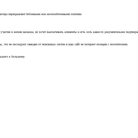
мастера перекрывают бетонными или железобетонными плитами.
т участия в жизни малыша, не хочет выплачивать алименты и есть хоть какое-то документальное подтвер
, что не последуют санкции от поисковых систем и ваш сайт не потеряет позиции с посетителями.
ньшего к большему.