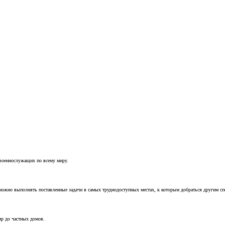
 военнослужащих по всему миру.
можно выполнять поставленные задачи в самых труднодоступных местах, к которым добраться другим с
ир до частных домов.