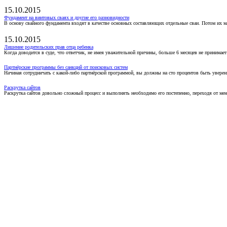
15.10.2015
Фундамент на винтовых сваях и другие его разновидности
В основу свайного фундамента входят в качестве основных составляющих отдельные сваи. Потом их 
15.10.2015
Лишение родительских прав отца ребенка
Когда доводится в суде, что ответчик, не имея уважительной причины, больше 6 месяцев не принимае
Партнёрские программы без санкций от поисковых систем
Начиная сотрудничать с какой-либо партнёрской программой, вы должны на сто процентов быть уверены
Раскрутка сайтов
Раскрутка сайтов довольно сложный процесс и выполнять необходимо его постепенно, переходя от ме