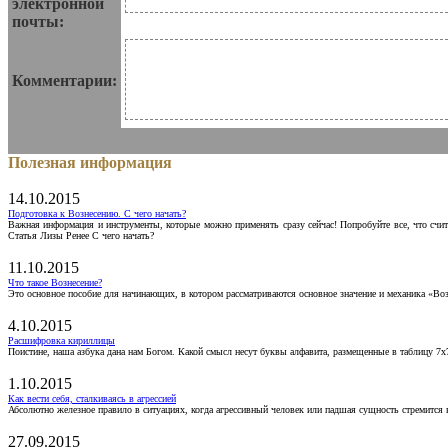
электронной
почты:
Комментарии:
Полезная информация
14.10.2015
Подготовка к Вознесению. С чего начать?
Важная информация и инструменты, которые можно применять сразу сейчас! Попробуйте все, что счит
Статья Лизы Ренее С чего начать?
11.10.2015
Что такое Вознесение?
Это основное пособие для начинающих, в котором рассматриваются основное значение и механика «Воз
4.10.2015
Расшифровка кириллицы
Поистине, наша азбука дана нам Богом. Какой смысл несут буквы алфавита, размещенные в таблицу 7х
1.10.2015
Как вести себя, сталкиваясь в агрессией
Абсолютно железное правило в ситуациях, когда агрессивный человек или падшая сущность стремится ва
27.09.2015