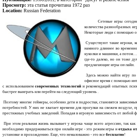
Просмотр:
эта статья прочитана 1972 раз
Location:
Russian Federation
Сетевые игры
сегодн
количества разнообразных иг
Некоторые люди с помощью о
Существуют такие игроки, 
намного длиннее во временно
куколки и машинки, а потом
где-то далеко, но он тоже д
предлагающие игры он-лайн.
Здесь можно найти игру по с
офисное время с помощью инт
с использованием
современных технологий
и рекомендаций опытных психо
быстрее выиграть
или перейти на следующий уровень
.
Поэтому многие геймеры,
особенно дети и подростки, становятся
зависимым
потребностей.
У них не хватает времени
для прогулки на свежем воздухе,
п
престижных учебных заведений. Попадая в игровую зависимость от любой ф
При этом реальная жизнь вызывает у игрока чаще всего агрессию,
так как
необходимо
придерживаться при онлайн игре - это режим игры и
отдыха от
установке и прохождению. Еще, что немаловажно - это все
бесплатно
!