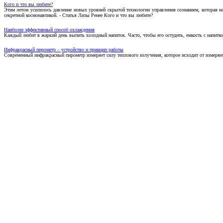
Кого и что вы любите?
Этим летом усилилось давление новых уровней скрытой технологии управления сознанием, которая н
секретной космонавтикой. - Статья Лизы Ренее Кого и что вы любите?
Наиболее эффективный способ охлаждения
Каждый любит в жаркий день выпить холодный напиток. Часто, чтобы его остудить, емкость с напитко
Инфракрасный пирометр – устройство и принцип работы
Современный инфракрасный пирометр измеряет силу теплового излучения, которое исходит от измеряем