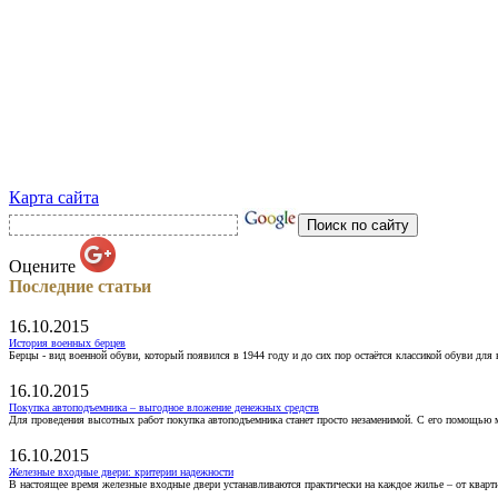
Карта сайта
Оцените
Последние статьи
16.10.2015
История военных берцев
Берцы - вид военной обуви, который появился в 1944 году и до сих пор остаётся классикой обуви для
16.10.2015
Покупка автоподъемника – выгодное вложение денежных средств
Для проведения высотных работ покупка автоподъемника станет просто незаменимой. С его помощью 
16.10.2015
Железные входные двери: критерии надежности
В настоящее время железные входные двери устанавливаются практически на каждое жилье – от кварт