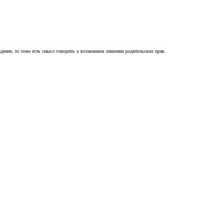
ждение, то тоже есть смысл говорить о возможном лишении родительских прав.