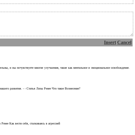
Insert
Cancel
тельны, и вы почувствуете многие улучшения, такие как ментальное и эмоциональное освобождение.
ашего развития. - - Статья Лизы Ренее Что такое Вознесение?
Ренее Как вести себя, сталкиваясь в агрессией