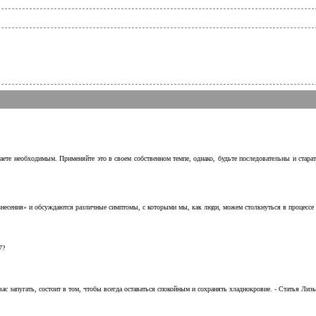
аете необходимым. Применяйте это в своем собственном темпе, однако, будьте последовательны и стара
несения» и обсуждаются различные симптомы, с которыми мы, как люди, можем столкнуться в процессе н
7?
с запугать, состоит в том, чтобы всегда оставаться спокойным и сохранять хладнокровие. - Статья Лизы 