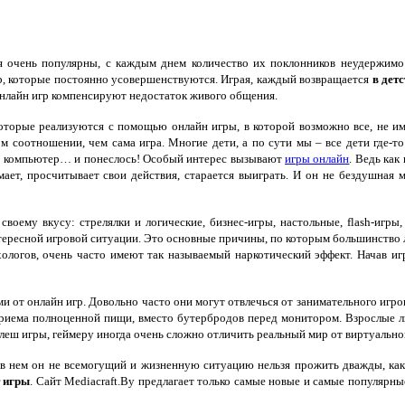
я очень популярны, с каждым
днем количество их поклонников неудержимо
р, которые постоянно усовершенствуются. Играя, каждый
возвращается
в дет
нлайн игр компенсируют недостаток живого общения.
которые реализуются
с помощью онлайн игры, в
которой возможно все, не и
м соотношении, чем сама игра. Многие дети, а по сути мы – все дети где-то
… компьютер… и понеслось! Особый интерес вызывают
игры онлайн
. Ведь как
умает, просчитывает свои действия, старается выиграть. И он не бездушная 
воему вкусу: стрелялки и логические, бизнес-игры, настольные, flash-игры
ересной игровой ситуации.
Это основные причины, по которым
большинство 
логов, очень часто имеют так называемый наркотический эффект.
Начав иг
и от онлайн игр. Довольно часто они могут отвлечься от занимательного игр
риема полноценной пищи, вместо бутербродов перед монитором. Взрослые 
леш игры, геймеру иногда очень
сложно отличить реальный мир от
виртуально
 в нем он
не всемогущий и жизненную ситуацию нельзя прожить дважды, ка
 игры
. Сайт Mediacraft.By предлагает только самые новые и самые популярны