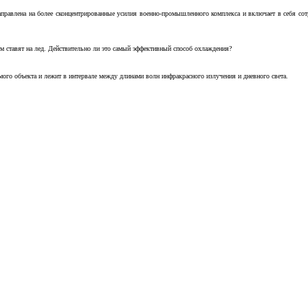
аправлена на более сконцентрированные усилия военно-промышленного комплекса и включает в себя с
м ставят на лед. Действительно ли это самый эффективный способ охлаждения?
ого объекта и лежит в интервале между длинами волн инфракрасного излучения и дневного света.