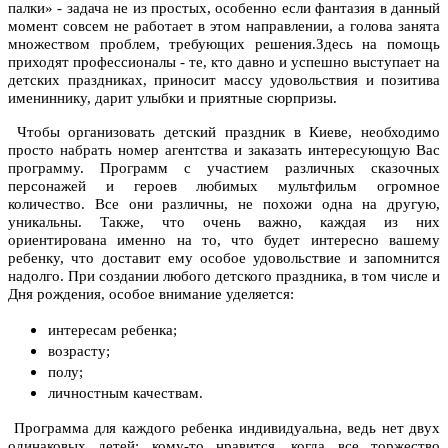
палки» - задача не из простых, особенно если фантазия в данный
момент совсем не работает в этом направлении, а голова занята
множеством проблем, требующих решения.Здесь на помощь
приходят профессионалы - те, кто давно и успешно выступает на
детских праздниках, приносит массу удовольствия и позитива
имениннику, дарит улыбки и приятные сюрпризы.
Чтобы
организовать детский праздник в Киеве
, необходимо
просто набрать номер агентства и заказать интересующую Вас
программу. Программ с участием различных сказочных
персонажей и героев любимых мультфильм огромное
количество. Все они различны, не похожи одна на другую,
уникальны. Также, что очень важно, каждая из них
ориентирована именно на то, что будет интересно вашему
ребенку, что доставит ему особое удовольствие и запомнится
надолго. При создании любого детского праздника, в том числе и
Дня рождения, особое внимание уделяется:
интересам ребенка;
возрасту;
полу;
личностным качествам.
Программа для каждого ребенка индивидуальна, ведь нет двух
одинаковых детей: кому-то нравится, когда все торжество