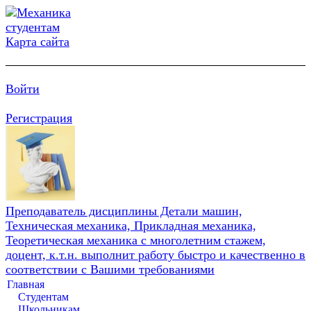
Карта сайта
Войти
Регистрация
Преподаватель дисциплины Детали машин,
Техническая механика, Прикладная механика,
Теоретическая механика с многолетним стажем,
доцент, к.т.н. выполнит работу быстро и качественно в
соответствии с Вашими требованиями
Главная
Студентам
Школьникам