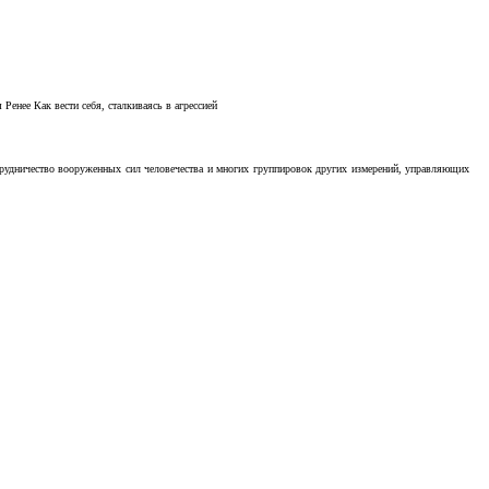
Ренее Как вести себя, сталкиваясь в агрессией
отрудничество вооруженных сил человечества и многих группировок других измерений, управляющих