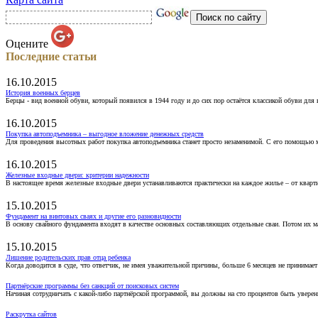
Оцените
Последние статьи
16.10.2015
История военных берцев
Берцы - вид военной обуви, который появился в 1944 году и до сих пор остаётся классикой обуви для
16.10.2015
Покупка автоподъемника – выгодное вложение денежных средств
Для проведения высотных работ покупка автоподъемника станет просто незаменимой. С его помощью 
16.10.2015
Железные входные двери: критерии надежности
В настоящее время железные входные двери устанавливаются практически на каждое жилье – от кварт
15.10.2015
Фундамент на винтовых сваях и другие его разновидности
В основу свайного фундамента входят в качестве основных составляющих отдельные сваи. Потом их 
15.10.2015
Лишение родительских прав отца ребенка
Когда доводится в суде, что ответчик, не имея уважительной причины, больше 6 месяцев не принимае
Партнёрские программы без санкций от поисковых систем
Начиная сотрудничать с какой-либо партнёрской программой, вы должны на сто процентов быть уверены
Раскрутка сайтов