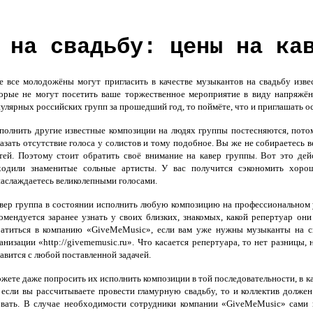
 на свадьбу: цены на ка
все молодожёны могут пригласить в качестве музыкантов на свадьбу изве
орые не могут посетить ваше торжественное мероприятие в виду напряжённ
улярных российских групп за прошедший год, то поймёте, что и приглашать осо
олнить другие известные композиции на людях группы постесняются, потом
азать отсутствие голоса у солистов и тому подобное. Вы же не собираетесь 
тей. Поэтому стоит обратить своё внимание на кавер группы. Вот это дей
ходили знаменитые сольные артисты. У вас получится сэкономить хорошо
аслаждаетесь великолепными голосами.
ер группа в состоянии исполнить любую композицию на профессиональном у
омендуется заранее узнать у своих близких, знакомых, какой репертуар он
ратиться в компанию «GiveMeMusic», если вам уже нужны музыканты на с
анизации «http://givememusic.ru». Что касается репертуара, то нет разницы,
авится с любой поставленной задачей.
ете даже попросить их исполнить композиции в той последовательности, в как
 если вы рассчитываете провести гламурную свадьбу, то и коллектив должен
ровать. В случае необходимости сотрудники компании «GiveMeMusic» сами 