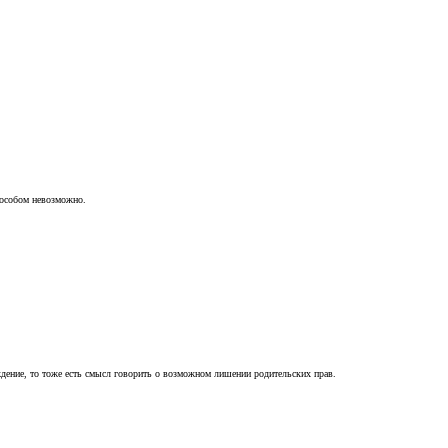
пособом невозможно.
ждение, то тоже есть смысл говорить о возможном лишении родительских прав.