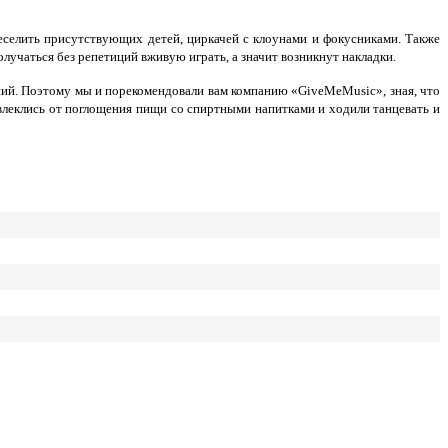
еселить присутствующих детей, циркачей с клоунами и фокусниками. Также
лучаться без репетиций вживую играть, а значит возникнут накладки.
ний. Поэтому мы и порекомендовали вам компанию «GiveMeMusic», зная, что
твлеклись от поглощения пищи со спиртными напитками и ходили танцевать и