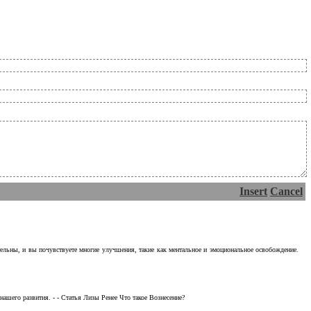
Insert
Cancel
тельны, и вы почувствуете многие улучшения, такие как ментальное и эмоциональное освобождение.
ашего развития. - - Статья Лизы Ренее Что такое Вознесение?