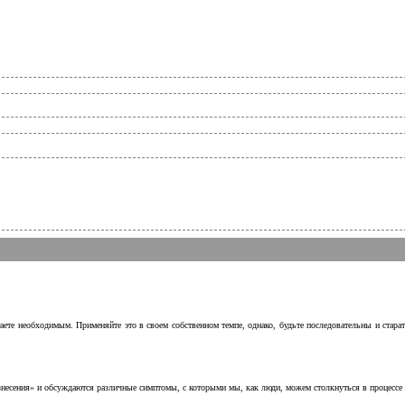
аете необходимым. Применяйте это в своем собственном темпе, однако, будьте последовательны и стара
несения» и обсуждаются различные симптомы, с которыми мы, как люди, можем столкнуться в процессе н