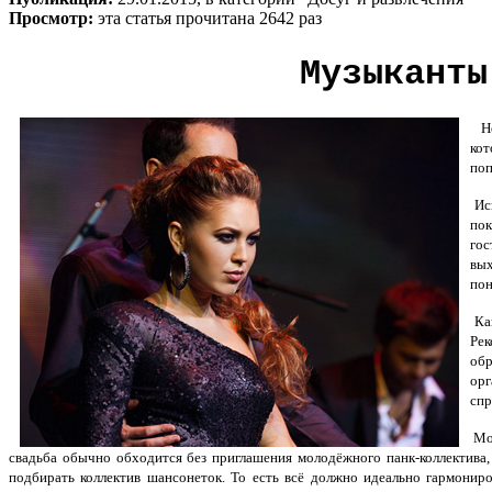
Просмотр:
эта статья прочитана 2642 раз
Музыканты
Не 
кот
поп
Исп
пок
гос
вы
пон
Кав
Рек
об
орг
спр
Мож
свадьба обычно обходится без приглашения молодёжного панк-коллектива,
подбирать коллектив шансонеток. То есть всё должно идеально гармони