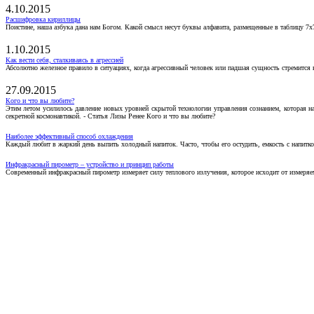
4.10.2015
Расшифровка кириллицы
Поистине, наша азбука дана нам Богом. Какой смысл несут буквы алфавита, размещенные в таблицу 7х
1.10.2015
Как вести себя, сталкиваясь в агрессией
Абсолютно железное правило в ситуациях, когда агрессивный человек или падшая сущность стремится ва
27.09.2015
Кого и что вы любите?
Этим летом усилилось давление новых уровней скрытой технологии управления сознанием, которая н
секретной космонавтикой. - Статья Лизы Ренее Кого и что вы любите?
Наиболее эффективный способ охлаждения
Каждый любит в жаркий день выпить холодный напиток. Часто, чтобы его остудить, емкость с напитко
Инфракрасный пирометр – устройство и принцип работы
Современный инфракрасный пирометр измеряет силу теплового излучения, которое исходит от измеряем