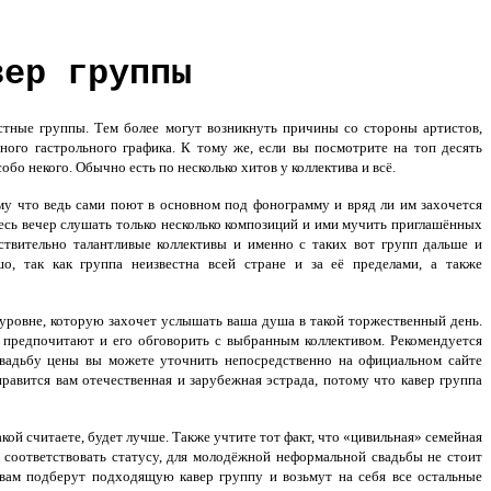
вер группы
стные группы. Тем более могут возникнуть причины со стороны артистов,
ого гастрольного графика. К тому же, если вы посмотрите на топ десять
бо некого. Обычно есть по несколько хитов у коллектива и всё.
у что ведь сами поют в основном под фонограмму и вряд ли им захочется
весь вечер слушать только несколько композиций и ими мучить приглашённых
ствительно талантливые коллективы и именно с таких вот групп дальше и
, так как группа неизвестна всей стране и за её пределами, а также
ровне, которую захочет услышать ваша душа в такой торжественный день.
и предпочитают и его обговорить с выбранным коллективом. Рекомендуется
вадьбу цены
вы можете уточнить непосредственно на официальном сайте
 нравится вам отечественная и зарубежная эстрада, потому что кавер группа
ой считаете, будет лучше. Также учтите тот факт, что «цивильная» семейная
 соответствовать статусу, для молодёжной неформальной свадьбы не стоит
вам подберут подходящую кавер группу и возьмут на себя все остальные