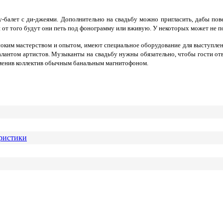
-балет с ди-джеями. Дополнительно на свадьбу можно пригласить, дабы пов
 от того будут они петь под фонограмму или вживую. У некоторых может не по
соким мастерством и опытом, имеют специальное оборудование для выступле
талантом артистов. Музыканты на свадьбу нужны обязательно, чтобы гости о
заменив коллектив обычным банальным магнитофоном.
ристики