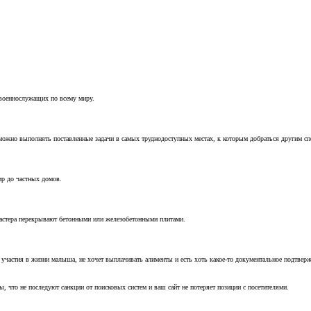
 военнослужащих по всему миру.
можно выполнять поставленные задачи в самых труднодоступных местах, к которым добраться другим с
ир до частных домов.
мастера перекрывают бетонными или железобетонными плитами.
т участия в жизни малыша, не хочет выплачивать алименты и есть хоть какое-то документальное подтвер
, что не последуют санкции от поисковых систем и ваш сайт не потеряет позиции с посетителями.