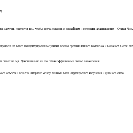
7?
с запугать, состоит в том, чтобы всегда оставаться спокойным и сохранять хладнокровие. - Статья Лизы 
аправлена на более сконцентрированные усилия военно-промышленного комплекса и включает в себя с
м ставят на лед. Действительно ли это самый эффективный способ охлаждения?
ого объекта и лежит в интервале между длинами волн инфракрасного излучения и дневного света.