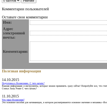
Комментарии пользователей
Оставьте свои комментарии
Имя:
Адрес
электронной
почты:
Комментарии:
Полезная информация
14.10.2015
Подготовка к Вознесению. С чего начать?
Важная информация и инструменты, которые можно применять сразу сейчас! Попробуйте все, что счит
Статья Лизы Ренее С чего начать?
11.10.2015
Что такое Вознесение?
Это основное пособие для начинающих, в котором рассматриваются основное значение и механика «Воз