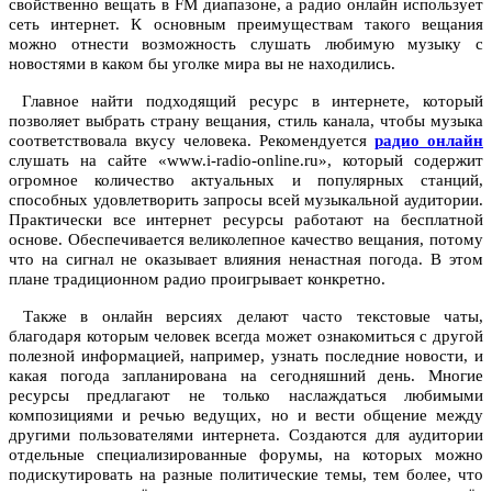
свойственно вещать в FM диапазоне, а радио онлайн использует
сеть интернет. К основным преимуществам такого вещания
можно отнести возможность слушать любимую музыку с
новостями в каком бы уголке мира вы не находились.
Главное найти подходящий ресурс в интернете, который
позволяет выбрать страну вещания, стиль канала, чтобы музыка
соответствовала вкусу человека. Рекомендуется
радио онлайн
слушать на сайте «www.i-radio-online.ru», который содержит
огромное количество актуальных и популярных станций,
способных удовлетворить запросы всей музыкальной аудитории.
Практически все интернет ресурсы работают на бесплатной
основе. Обеспечивается великолепное качество вещания, потому
что на сигнал не оказывает влияния ненастная погода. В этом
плане традиционном радио проигрывает конкретно.
Также в онлайн версиях делают часто текстовые чаты,
благодаря которым человек всегда может ознакомиться с другой
полезной информацией, например, узнать последние новости, и
какая погода запланирована на сегодняшний день. Многие
ресурсы предлагают не только наслаждаться любимыми
композициями и речью ведущих, но и вести общение между
другими пользователями интернета. Создаются для аудитории
отдельные специализированные форумы, на которых можно
подискутировать на разные политические темы, тем более, что