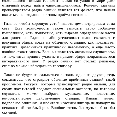
сложившаяся тяжёлая геополитическая ситуация в мире даёт
отличный повод найти единомышленников. Конечно главным
преимуществом радио онлайн является тот фактор, что нельзя
оказаться неожиданно вне зоны приёма сигналов.
Главное чтобы хорошую устойчивость демонстрировала сама
сеть. Есть возможность также записать свою любимую
композицию, хоть полностью, хоть вырезав определённые части
для рингтона. Радио онлайн увеличивает шанс связаться с
ведущими эфира, когда на обычную станцию, как показывает
практика, дозвониться практически невозможно, а ещё часто
вообще ставят запись. Если вы являетесь активным слушателем,
то получится принять участие в прямом эфире понравившегося
интерактивного шоу. У радио онлайн нет столько рекламы,
сколько можно наблюдать по телевизору.
Также не будут накладываться сигналы один на другой, ведь
согласитесь, что страдают обычные приёмники станций такой
проблемой. Ресурсы, которые транслируют радио онлайн, для
своих посетителей создают специальные каталоги, по которым
слушатель может выбрать музыкальные, новостные,
юмористические действующие станции. Каналы имеют
подробное описание, и любители классики никогда не попадут на
ненавистный тяжёлый рок. Вообще жизнь без музыки была бы
скучной.