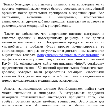
Только благодаря спортивному питанию атлеты, которые хотят
достичь хороший высот могут быстро восстановить изнурённый
организм после длительных тренировок в короткий срок. Все
глютамины, витамины с минералами, комплексные
аминокислоты, другие добавки проходят тщательную проверку и
рекомендуются медициной к употреблению.
Также не забывайте, что спортивное питание выступает в
качестве добавки к повседневному рациону, а не должна
заменять его полностью. Натуральные продукты тоже стоит
употреблять, а добавки будут просто компенсировать те
составляющие, которые отсутствуют в достаточном количестве
в купленных товарах.
Консультации по правильному питанию
на
профессиональном уровне предоставляет
компания «Коралловый
Клуб». На официальном сайте организации «http://a-coral.com»
представлено свыше 150 позиций оригинальных биологических
добавок, которые были разработаны всемирно известными
учёными. Каждая из них прошла лабораторные исследования и
имеют положительные медицинские заключения.
Атлеты, занимающиеся активно бодибилдингом, найдут там
много витаминов и минералов. В натуральных продуктах
находится приблизительно шестьдесят процентов того, что
требует организм после тяжёлых тренировок.
Этого мало для
нормального его функционирования и будет постоянно