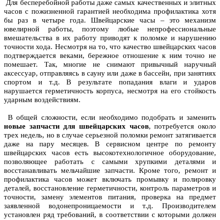
Для бесперебойной работы даже самых качественных и элитных
часов с пожизненной гарантией необходима профилактика хотя
бы раз в четыре года. Швейцарские часы – это механизм
ювелирной работы, поэтому любые непрофессиональные
вмешательства в их работу приводят к поломке и нарушению
точности хода. Несмотря на то, что качество швейцарских часов
подтверждается веками, бережное отношение к ним точно не
помешает. Так, многие не снимают привычный наручный
аксессуар, отправляясь в сауну или даже в бассейн, при занятиях
спортом и т.д. В результате попадания влаги и ударов
нарушается герметичность корпуса, несмотря на его стойкость
ударным воздействиям.
В общей сложности, если необходимо подобрать и заменить
новые запчасти для швейцарских часов
, потребуется около
трех недель, но в случае серьезной поломки ремонт затягивается
даже на пару месяцев. В сервисном центре по ремонту
швейцарских часов есть высокотехнологичное оборудование,
позволяющее работать с самыми хрупкими деталями и
восстанавливать мельчайшие запчасти. Кроме того, ремонт и
профилактика часов может включать промывку и полировку
деталей, восстановление герметичности, контроль параметров и
точности, замену элементов питания, проверка на предмет
заявленной водонепроницаемости и т.д. Производителем
установлен ряд требований, в соответствии с которыми должен