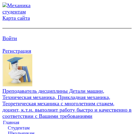
Карта сайта
Войти
Регистрация
Преподаватель дисциплины Детали машин,
Техническая механика, Прикладная механика,
Теоретическая механика с многолетним стажем,
доцент, к.т.н. выполнит работу быстро и качественно в
соответствии с Вашими требованиями
Главная
Студентам
Школьникам