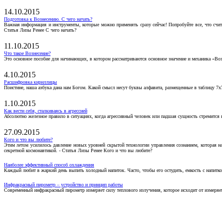
14.10.2015
Подготовка к Вознесению. С чего начать?
Важная информация и инструменты, которые можно применять сразу сейчас! Попробуйте все, что счит
Статья Лизы Ренее С чего начать?
11.10.2015
Что такое Вознесение?
Это основное пособие для начинающих, в котором рассматриваются основное значение и механика «Воз
4.10.2015
Расшифровка кириллицы
Поистине, наша азбука дана нам Богом. Какой смысл несут буквы алфавита, размещенные в таблицу 7х
1.10.2015
Как вести себя, сталкиваясь в агрессией
Абсолютно железное правило в ситуациях, когда агрессивный человек или падшая сущность стремится ва
27.09.2015
Кого и что вы любите?
Этим летом усилилось давление новых уровней скрытой технологии управления сознанием, которая н
секретной космонавтикой. - Статья Лизы Ренее Кого и что вы любите?
Наиболее эффективный способ охлаждения
Каждый любит в жаркий день выпить холодный напиток. Часто, чтобы его остудить, емкость с напитко
Инфракрасный пирометр – устройство и принцип работы
Современный инфракрасный пирометр измеряет силу теплового излучения, которое исходит от измеряем