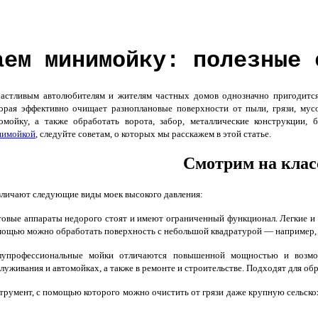
аем минимойку: полезные 
стливым автолюбителям и жителям частных домов однозначно пригодится
орая эффективно очищает разноплановые поверхности от пыли, грязи, мус
омойку, а также обработать ворота, забор, металлические конструкции,
нимойкой
, следуйте советам, о которых мы расскажем в этой статье.
Смотрим на клас
личают следующие виды моек высокого давления:
овые аппараты недорого стоят и имеют ограниченный функционал. Легкие и 
ощью можно обработать поверхность с небольшой квадратурой — например, в
лупрофессиональные мойки отличаются повышенной мощностью и возмож
луживания и автомойках, а также в ремонте и строительстве. Подходят для об
умент, с помощью которого можно очистить от грязи даже крупную сельско