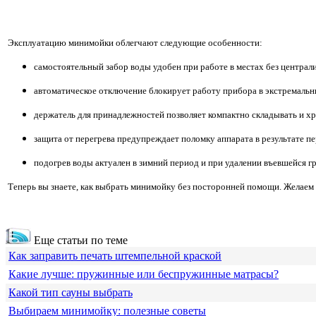
Эксплуатацию минимойки облегчают следующие особенности:
самостоятельный забор воды удобен при работе в местах без централ
автоматическое отключение блокирует работу прибора в экстремальн
держатель для принадлежностей позволяет компактно складывать и хр
защита от перегрева предупреждает поломку аппарата в результате пе
подогрев воды актуален в зимний период и при удалении въевшейся гр
Теперь вы знаете, как выбрать минимойку без посторонней помощи. Желаем
Еще статьи по теме
Как заправить печать штемпельной краской
Какие лучше: пружинные или беспружинные матрасы?
Какой тип сауны выбрать
Выбираем минимойку: полезные советы