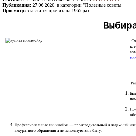
Публикация:
27.06.2020, в категории "Полезные советы"
Просмотр:
эта статья прочитана 1965 раз
Выбир
Сча
кот
авт
ми
Раз
Быт
пом
По
обс
Профессиональные минимойки — производительный и надежный инстр
аккуратного обращения и не используются в быту.