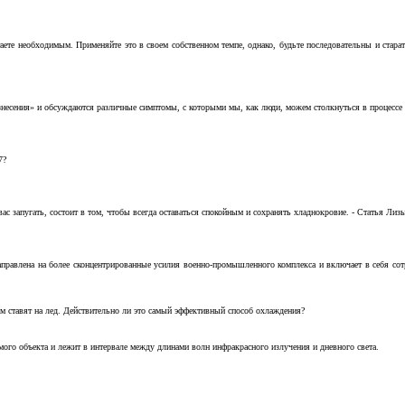
аете необходимым. Применяйте это в своем собственном темпе, однако, будьте последовательны и стара
несения» и обсуждаются различные симптомы, с которыми мы, как люди, можем столкнуться в процессе н
7?
с запугать, состоит в том, чтобы всегда оставаться спокойным и сохранять хладнокровие. - Статья Лизы 
аправлена на более сконцентрированные усилия военно-промышленного комплекса и включает в себя с
м ставят на лед. Действительно ли это самый эффективный способ охлаждения?
ого объекта и лежит в интервале между длинами волн инфракрасного излучения и дневного света.