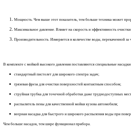
Мощность. Чем выше этот показатель, тем больше техника может про
Максимальное давление. Влияет на скорость и эффективность очистки
Производительность. Измеряется в количестве воды, перекаченной за 
В комплекте с мойкой высокого давления поставляются специальные насадки
стандартный пистолет для широкого спектра задач;
грязевая фреза для очистки поверхностей контактным способом;
струйная трубка для точечной обработки даже труднодоступных мест
распылитель пены для качественной мойки кузова автомобиля;
веерная насадка для быстрого и широкого распыления воды при пове
Чем больше насадок, тем шире функционал прибора.