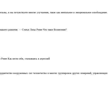
тельны, и вы почувствуете многие улучшения, такие как ментальное и эмоциональное освобождение.
ашего развития. - - Статья Лизы Ренее Что такое Вознесение?
Ренее Как вести себя, сталкиваясь в агрессией
отрудничество вооруженных сил человечества и многих группировок других измерений, управляющих