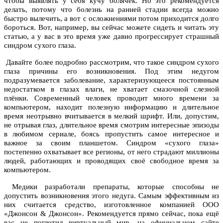
чтобы выявлять у себя кучу болячек. Но это рекомендуется
делать, потому что болезнь на ранней стадии всегда можно
быстро вылечить, а вот с осложнениями потом приходится долго
бороться. Вот, например, вы сейчас можете сидеть и читать эту
статью, а у вас в это время уже давно прогрессирует страшный
синдром сухого глаза.
Давайте более подробно рассмотрим, что такое синдром сухого
глаза причины
его возникновения. Под этим недугом
подразумевается заболевание, характеризующееся постоянным
недостатком в глазах влаги, не хватает смазочной слезной
плёнки. Современный человек проводит много времени за
компьютером, находит полезную информацию и длительное
время неотрывно вчитывается в мелкий шрифт. Или, допустим,
не отрывая глаз, длительное время смотрим интересные эпизоды
в любимом сериале, боясь пропустить самое интересное и
важное за своим планшетом. Синдром «сухого глаза»
постепенно охватывает все регионы, от него страдают миллионы
людей, работающих и проводящих своё свободное время за
компьютером.
Медики разработали препараты, которые способны не
допустить возникновения этого недуга. Самым эффективным из
них считается средство, изготовленное компанией ООО
«Джонсон & Джонсон». Рекомендуется прямо сейчас, пока ещё
вас не поглотил виртуальный мир, на официальном сайте