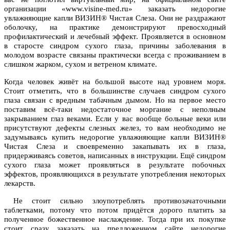
организации «www.visine-med.ru» заказать недорогие
увлажняющие капли ВИЗИН® Чистая Слеза. Они не раздражают
оболочку, на практике демонстрируют превосходный
профилактический и лечебный эффект. Проявляется в основном
в старосте синдром сухого глаза, причины заболевания в
молодом возрасте связаны практически всегда с проживанием в
слишком жарком, сухом и ветреном климате.
Когда человек живёт на большой высоте над уровнем моря.
Стоит отметить, что в большинстве случаев синдром сухого
глаза связан с вредным табачным дымом. Но на первое место
поставим всё-таки недостаточное моргание с неполным
закрыванием глаз веками. Если у вас вообще больные веки или
присутствуют дефекты слезных желез, то вам необходимо не
задумываясь купить недорогие увлажняющие капли ВИЗИН®
Чистая Слеза и своевременно закапывать их в глаза,
придерживаясь советов, написанных в инструкции. Ещё синдром
сухого глаза может проявляться в результате побочных
эффектов, проявляющихся в результате употребления некоторых
лекарств.
Не стоит сильно злоупотреблять противозачаточными
таблетками, потому что потом придётся дорого платить за
полученное божественное наслаждение. Тогда при их покупке
стоит сразу заказать на предложенном сайте недорогие