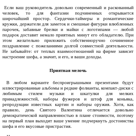
Если ваш руководитель довольно современный и раскованный
человек, то для фантазии подчиненных открывается
широчайший простор. Сердечки-таймеры и романтические
кружки, держатели для заметок и смешные фигурки влюбленных
парочек, забавные брелки и майки с логотипами — любой
подарок доставит немало приятных минут его обладателю. При
этом желательно приложить собственноручно сочиненное
поздравление с пожеланиями долгой совместной деятельности.
Не забывайте: от теплых взаимоотношений на фирме зависит
настроение шефа, а значит, и его, и ваши доходы.
Приятная мелочь
В любом варианте беспроигрышными презентами будут
иллюстрированные альбомы и редкие фолианты, компакт-диски с
любимым стилем музыки и шкатулки для мелких
принадлежностей, наборы фужеров и штоф для коньяка,
репродукции известных картин и наборы оружия. Хотя, как
правило, день Святого Валентина отличается довольно
демократической направленностью в плане стоимости, поэтому
на первый план выходит ваше умение подчеркнуть достоинства
шефа и его вкусовые пристрастия.