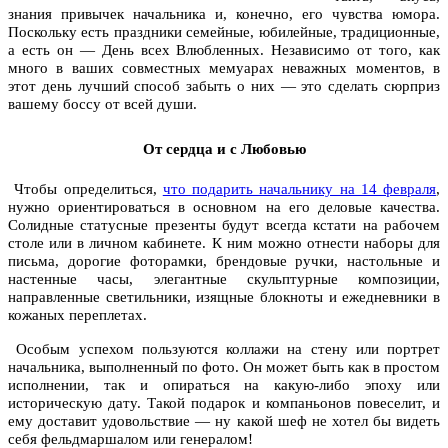
знания привычек начальника и, конечно, его чувства юмора.
Поскольку есть праздники семейные, юбилейные, традиционные,
а есть он — День всех Влюбленных. Независимо от того, как
много в ваших совместных мемуарах неважных моментов, в
этот день лучший способ забыть о них — это сделать сюрприз
вашему боссу от всей души.
От сердца и с Любовью
Чтобы определиться,
что подарить начальнику на 14 февраля
,
нужно ориентироваться в основном на его деловые качества.
Солидные статусные презенты будут всегда кстати на рабочем
столе или в личном кабинете. К ним можно отнести наборы для
письма, дорогие фоторамки, брендовые ручки, настольные и
настенные часы, элегантные скульптурные композиции,
направленные светильники, изящные блокноты и ежедневники в
кожаных переплетах.
Особым успехом пользуются коллажи на стену или портрет
начальника, выполненный по фото. Он может быть как в простом
исполнении, так и опираться на какую-либо эпоху или
историческую дату. Такой подарок и компаньонов повеселит, и
ему доставит удовольствие — ну какой шеф не хотел бы видеть
себя фельдмаршалом или генералом!