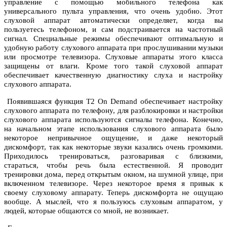
управление с помощью мобильного телефона как
универсального пульта управления, что очень удобно. Этот
слуховой аппарат автоматически определяет, когда вы
пользуетесь телефоном, и сам подстраивается на частотный
сигнал. Специальные режимы обеспечивают оптимальную и
удобную работу слухового аппарата при прослушивании музыки
или просмотре телевизора. Слуховые аппараты этого класса
защищены от влаги. Кроме того такой слуховой аппарат
обеспечивает качественную диагностику слуха и настройку
слухового аппарата.
Появившаяся функция T2 On Demand обеспечивает настройку
слухового аппарата по телефону, для разблокировки и настройки
слухового аппарата используются сигналы телефона. Конечно,
на начальном этапе использования слухового аппарата было
некоторое непривычное ощущение, и даже некоторый
дискомфорт, так как некоторые звуки казались очень громкими.
Приходилось тренироваться, разговаривая с близкими,
стараться, чтобы речь была естественной. Я проводит
тренировки дома, перед открытым окном, на шумной улице, при
включенном телевизоре. Через некоторое время я привык к
своему слуховому аппарату. Теперь дискомфорта не ощущаю
вообще. А мыслей, что я пользуюсь слуховым аппаратом, у
людей, которые общаются со мной, не возникает.