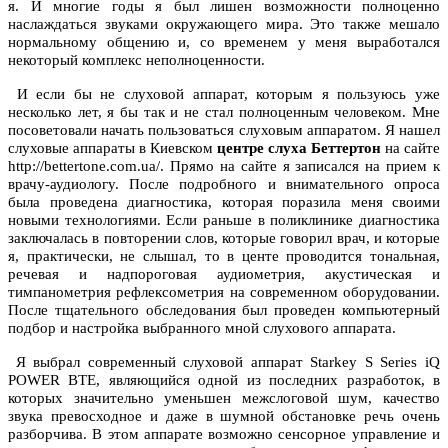
я. И многие годы я был лишен возможности полноценно
наслаждаться звуками окружающего мира. Это также мешало
нормальному общению и, со временем у меня выработался
некоторый комплекс неполноценности.
И если бы не слуховой аппарат, которым я пользуюсь уже
несколько лет, я бы так и не стал полноценным человеком. Мне
посоветовали начать пользоваться слуховым аппаратом. Я нашел
слуховые аппараты в Киевском
центре слуха Беттертон
на сайте
http://bettertone.com.ua/. Прямо на сайте я записался на прием к
врачу-аудиологу. После подробного и внимательного опроса
была проведена диагностика, которая поразила меня своими
новыми технологиями. Если раньше в поликлинике диагностика
заключалась в повторении слов, которые говорил врач, и которые
я, практически, не слышал, то в центе проводится тональная,
речевая и надпороговая аудиометрия, акустическая и
тимпанометрия рефлексометрия на современном оборудовании.
После тщательного обследования был проведен компьютерный
подбор и настройка выбранного мной слухового аппарата.
Я выбрал современный слуховой аппарат Starkey S Series iQ
POWER BTE, являющийся одной из последних разработок, в
которых значительно уменьшен межслоговой шум, качество
звука превосходное и даже в шумной обстановке речь очень
разборчива. В этом аппарате возможно сенсорное управление и