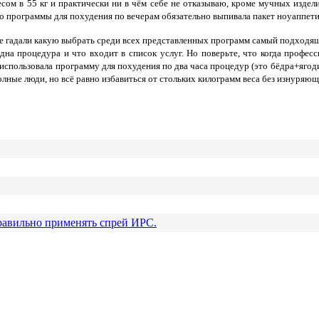
есом в 55 кг и практически ни в чём себе не отказываю, кроме мучных издели
про программы для похудения по вечерам обязательно выпивала пакет ноуаппети
ы не гадали какую выбрать среди всех представленных программ самый подходящ
дна процедура и что входит в список услуг. Но поверьте, что когда профес
использовала программу для похудения по два часа процедур (это бёдра+ягоди
полные люди, но всё равно избавиться от стольких килограмм веса без изнуря
равильно применять спрей ИРС.