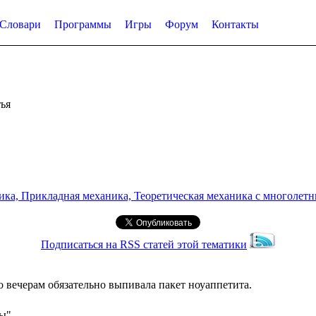
Словари
Программы
Игры
Форум
Контакты
ья
а, Прикладная механика, Теоретическая механика с многолетним
Подписаться на RSS статей этой тематики
о вечерам обязательно выпивала пакет ноуаппетита.
вы"