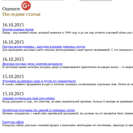
Оцените
Последние статьи
16.10.2015
История военных берцев
Берцы - вид военной обуви, который появился в 1944 году и до сих пор остаётся классикой обуви для
16.10.2015
Покупка автоподъемника – выгодное вложение денежных средств
Для проведения высотных работ покупка автоподъемника станет просто незаменимой. С его помощью 
16.10.2015
Железные входные двери: критерии надежности
В настоящее время железные входные двери устанавливаются практически на каждое жилье – от кварт
15.10.2015
Фундамент на винтовых сваях и другие его разновидности
В основу свайного фундамента входят в качестве основных составляющих отдельные сваи. Потом их 
15.10.2015
Лишение родительских прав отца ребенка
Когда доводится в суде, что ответчик, не имея уважительной причины, больше 6 месяцев не принимае
Партнёрские программы без санкций от поисковых систем
Начиная сотрудничать с какой-либо партнёрской программой, вы должны на сто процентов быть уверены
Раскрутка сайтов
Раскрутка сайтов довольно сложный процесс и выполнять необходимо его постепенно, переходя от ме