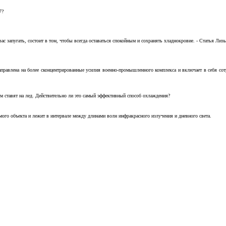
7?
с запугать, состоит в том, чтобы всегда оставаться спокойным и сохранять хладнокровие. - Статья Лизы 
аправлена на более сконцентрированные усилия военно-промышленного комплекса и включает в себя с
м ставят на лед. Действительно ли это самый эффективный способ охлаждения?
ого объекта и лежит в интервале между длинами волн инфракрасного излучения и дневного света.