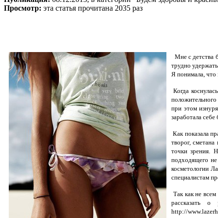
Просмотр:
эта статья прочитана 2035 раз
Мне с детства бы
трудно удержатьс
Я понимала, что 
Когда коснулась
положительного 
при этом изнуря
заработала себе
Как показала пр
творог, сметана
точки зрения. 
подходящего не
косметологии Ла
специалистам пр
Так как не всем
рассказать о
http://www.laze