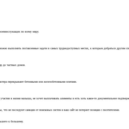
 военнослужащих по всему миру.
можно выполнять поставленные задачи в самых труднодоступных местах, к которым добраться другим с
ир до частных домов.
мастера перекрывают бетонными или железобетонными плитами.
т участия в жизни малыша, не хочет выплачивать алименты и есть хоть какое-то документальное подтвер
, что не последуют санкции от поисковых систем и ваш сайт не потеряет позиции с посетителями.
ньшего к большему.