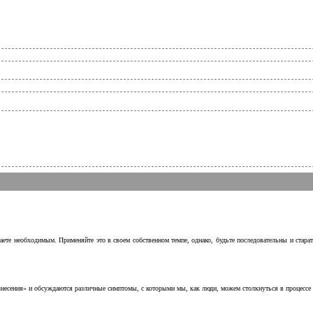
аете необходимым. Применяйте это в своем собственном темпе, однако, будьте последовательны и стара
несения» и обсуждаются различные симптомы, с которыми мы, как люди, можем столкнуться в процессе н