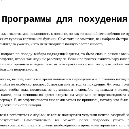
Программы для похудения
ла известна моя наклонность к полноте, но как-то лишний вес особенно не пуг
я от кусочка тортика или булочки. Сама того не заметила, как набрала быстро
выглядела ужасно, и это меня вводило в полную растерянность.
 вопроса по поводу выбора подходящей диеты, то была сильно разочарована.
эффекта, чтобы там люди не рассуждали. Если и получится скинуть пару килогр
ть свой организм голодом, потому что практически все голодовки любой к
 большие неприятности.
актика, не получается всё время заниматься сыроедением и постоянно взгляд
 и яйца не особенно поспособствовали мне за год на похудение. Чуточку тол
Надо, чтобы кожа поспевала за организмом и спокойно привыкала к новом
 нашла, пока женщина во время отпуска на море мне не порекомендовала и
зерхауз. В их эффективности мне сомневаться не пришлось, потому что был
едложенной организации.
 везёт встретиться с людьми, которые пользуются услугами центра лазерной к
 результатах. Самостоятельно вы можете более подробно узнат
rhouse.com.ua/komplex и в случае необходимости проконсультироваться со с