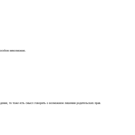
пособом невозможно.
ждение, то тоже есть смысл говорить о возможном лишении родительских прав.