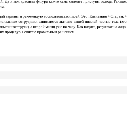
й. Да и моя красивая фигура как-то сама снимает приступы голода. Раньше,
та.
ий вариант, я рекомендую воспользоваться моей. Это: Кавитация + Старвак +
сиональные сотрудники занимаются активно вашей нижней частью тела (это
цы+живот+руки), а второй месяц уже по часу. Как видите, результат на лицо.
ющих процедур я считаю правильным решением.