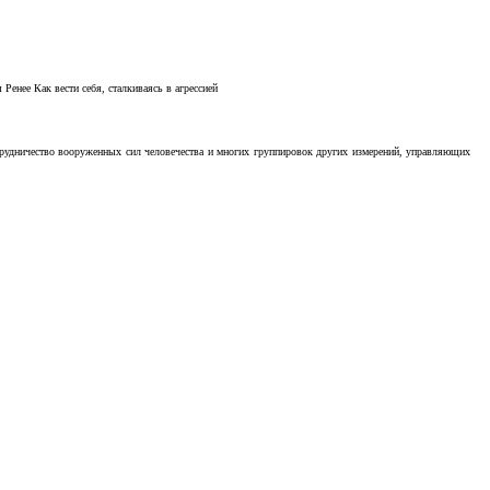
Ренее Как вести себя, сталкиваясь в агрессией
отрудничество вооруженных сил человечества и многих группировок других измерений, управляющих