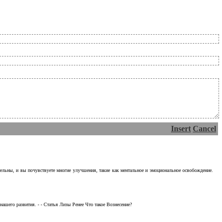
Insert
Cancel
тельны, и вы почувствуете многие улучшения, такие как ментальное и эмоциональное освобождение.
ашего развития. - - Статья Лизы Ренее Что такое Вознесение?