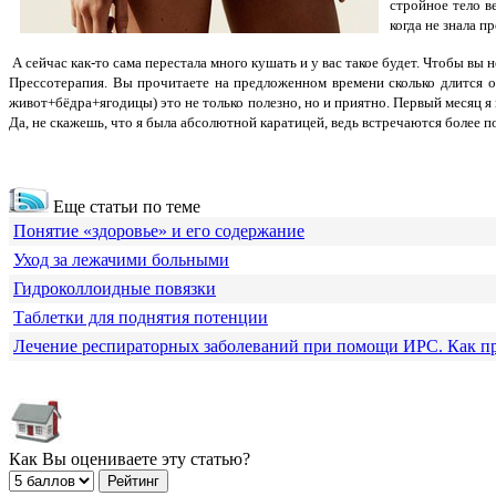
стройное тело в
когда не знала 
А сейчас как-то сама перестала много кушать и у вас такое будет. Чтобы в
Прессотерапия. Вы прочитаете на предложенном времени сколько длится о
живот+бёдра+ягодицы) это не только полезно, но и приятно. Первый месяц я 
Да, не скажешь, что я была абсолютной каратицей, ведь встречаются более 
Еще статьи по теме
Понятие «здоровье» и его содержание
Уход за лежачими больными
Гидроколлоидные повязки
Таблетки для поднятия потенции
Лечение респираторных заболеваний при помощи ИРС. Как п
Как Вы оцениваете эту статью?