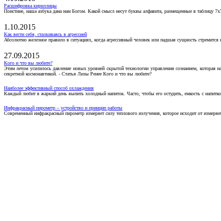
Расшифровка кириллицы
Поистине, наша азбука дана нам Богом. Какой смысл несут буквы алфавита, размещенные в таблицу 7х
1.10.2015
Как вести себя, сталкиваясь в агрессией
Абсолютно железное правило в ситуациях, когда агрессивный человек или падшая сущность стремится ва
27.09.2015
Кого и что вы любите?
Этим летом усилилось давление новых уровней скрытой технологии управления сознанием, которая н
секретной космонавтикой. - Статья Лизы Ренее Кого и что вы любите?
Наиболее эффективный способ охлаждения
Каждый любит в жаркий день выпить холодный напиток. Часто, чтобы его остудить, емкость с напитко
Инфракрасный пирометр – устройство и принцип работы
Современный инфракрасный пирометр измеряет силу теплового излучения, которое исходит от измеряем