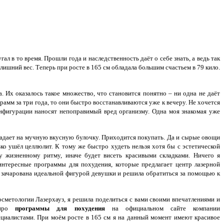
ал в то время. Прошли года и наследственность даёт о себе знать, а ведь так
 лишний вес. Теперь при росте в 165 см обладала большим счастьем в 79 кило.
 Их оказалось такое множество, что становится понятно – ни одна не даёт
амм за три года, то они быстро восстанавливаются уже к вечеру. Не хочется
онфигурации наносят непоправимый вред организму. Одна моя знакомая уже
 падает на мучную вкусную булочку. Приходится покупать. Да и сырые овощи
ько ушёл целлюлит. К тому же быстро худеть нельзя хотя бы с эстетической
у жизненному ритму, иначе будет висеть красивыми складками. Ничего я
нтересные программы для похудения, которые предлагает центр лазерной
а зачарована идеальной фигурой девушки и решила обратиться за помощью к
осметологии Лазерхауз, я решила поделиться с вами своими впечатлениями и
ь про
программы для похудения
на официальном сайте компании
пециалистами. При моём росте в 165 см я на данный момент имеют красивое