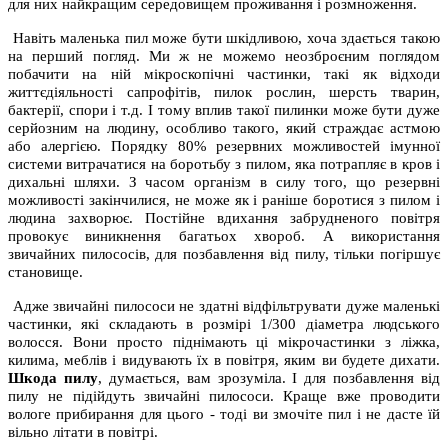
для них найкращим середовищем проживання і розмноження.
Навіть маленька пил може бути шкідливою, хоча здається такою
на перший погляд. Ми ж не можемо неозброєним поглядом
побачити на ній мікроскопічні частинки, такі як відходи
життєдіяльності сапрофітів, пилок рослин, шерсть тварин,
бактерії, спори і т.д. І тому вплив такої пилинки може бути дуже
серйозним на людину, особливо такого, який страждає астмою
або алергією. Порядку 80% резервних можливостей імунної
системи витрачатися на боротьбу з пилом, яка потрапляє в кров і
дихальні шляхи. З часом організм в силу того, що резервні
можливості закінчилися, не може як і раніше боротися з пилом і
людина захворює. Постійне вдихання забрудненого повітря
провокує виникнення багатьох хвороб. А використання
звичайних пилососів, для позбавлення від пилу, тільки погіршує
становище.
Адже звичайні пилососи не здатні відфільтрувати дуже маленькі
частинки, які складають в розмірі 1/300 діаметра людського
волосся. Вони просто піднімають ці мікрочастинки з ліжка,
килима, меблів і видувають їх в повітря, яким ви будете дихати.
Шкода пилу
, думається, вам зрозуміла. І для позбавлення від
пилу не підійдуть звичайні пилососи. Краще вже проводити
вологе прибирання для цього - тоді ви змочіте пил і не дасте їй
вільно літати в повітрі.