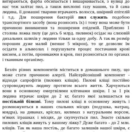
витираються, фарба обсипається і вишаркивається, з вулиці до
нас теж залітає пил, а також вихлопні газу машин, та й сама
людина, її домашні тварини втрачають волосся, шкірний епітелій
і т.д. Для поширення бактерій
пил служить
подобою
транспортного засобу (вона розносить їх) і тому вона може бути
причиною виникнення та поширення епідемій. Приблизно 1
столова ложка пилу (це десь 6 млрд. пилинок) осідає на слизовій
дихальних шляхів у людини тільки за одну добу. А так як розмір
порошин дуже малий (менше 5 мікрон), то це дозволяє їм
осідати в альвеолах і порушувати процес постачання крові
киснем, а потім, проникаючи в кров, пил розноситься по органах
і тканинам організму.
Безліч різних компонентів міститься в домашнього пилу, що
може стати причиною алергії. Найсерйозніший компонент -
відходи сапрофітів (пилових кліщів). Пилові кліщі постійно
супроводжують людину протягом всього життя. Харчуються
вони в основному омертвілими клітинами шкіри. І за 1 рік
людина втрачає шкіри до 2 кг, багато якої залишається на
постільній білизні
. Тому пилові кліщі в основному живуть і
розмножуються в наших спальних місцях (подушка, матрац,
ковдра), на диванах, кріслах, килимах з натуральним ворсом,
м'яких іграшках і місцях, де скупчується пил. Знаєте скільки
пилових кліщів живуть у вашому ліжку? Дуже багато - до 2 млн.
кліщів. Так як наша постіль, де багато залишків нашої шкіри, є