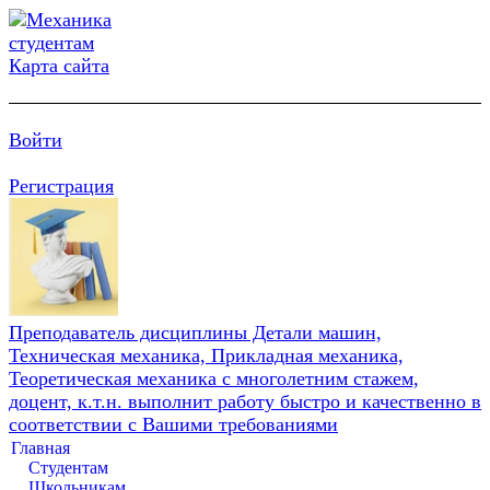
Карта сайта
Войти
Регистрация
Преподаватель дисциплины Детали машин,
Техническая механика, Прикладная механика,
Теоретическая механика с многолетним стажем,
доцент, к.т.н. выполнит работу быстро и качественно в
соответствии с Вашими требованиями
Главная
Студентам
Школьникам