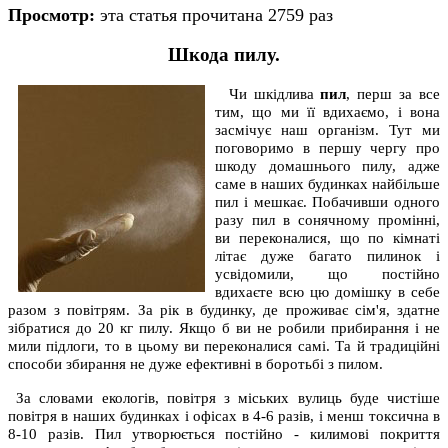
Просмотр:
эта статья прочитана 2759 раз
Шкода пилу.
Чи шкідлива
пил
, перш за все
тим, що ми її вдихаємо, і вона
засмічує наш організм. Тут ми
поговоримо в першу чергу про
шкоду домашнього пилу, адже
саме в наших будинках найбільше
пил і мешкає. Побачивши одного
разу пил в сонячному промінні,
ви переконалися, що по кімнаті
літає дуже багато пилинок і
усвідомили, що постійно
вдихаєте всю цю домішку в себе
разом з повітрям. За рік в будинку, де проживає сім'я, здатне
зібратися до 20 кг пилу. Якщо б ви не робили прибирання і не
мили підлоги, то в цьому ви переконалися самі. Та й традиційні
способи збирання не дуже ефективні в боротьбі з пилом.
За словами екологів, повітря з міських вулиць буде чистіше
повітря в наших будинках і офісах в 4-6 разів, і менш токсична в
8-10 разів. Пил утворюється постійно - килимові покриття