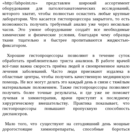
«http://labpoint.ru» представлен широкий ассортимент
оборудования для патологоанатомических исследований,
которого хватит, чтобы полностью оснастить любые крупные
лаборатории. Что касается гистопроцессора закрытого, то есть
возможность получить требуемый анализ уже через несколько
часов. Это умное оборудование создаёт все необходимые
химические и физические условия, благодаря чему образцы
ткани тщательно и быстрее пропитываются жидкостью-
фиксатором.
Хорошие гистопроцессоры позволяют в течение суток
обработать приблизительно триста анализов. В работе врачей
всё-таки важна скорость приёма людей и своевременное начало
лечения заболеваний. Часто люди приезжают издалека в
областные центры, чтобы получить качественную медицинскую
помощь. Не все могут делать это каждый день в связи с тяжёлым
материальным положением. Также гистопроцессоры позволяют
получить более точные результаты, и где уже не поможет
лучевая и химиотерапия, врачи приступят к последнему
хирургическому вмешательству. Практика показывает, что
гистопроцессоры повышают пропускную способность
диспансеров.
Мало того, что существуют на сегодняшний день мощные
дорогостоящие химиопрепараты, способные бороться