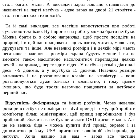
столі багато місця. А викладачі зараз лояльно ставляться до
наявності на парті нетбука - адже зараз на дворі 21 століття -
століття високих технологій.
Та й самі викладачі все частіше користуються при роботі
сучасною технікою. Ну і просто на роботу можна брати нетбуки.
Можна брати їх з собою наприклад, щоб просто посидіти на
природі, і в цей час працювати - щось вчити, читати, малювати,
друкувати та інше. Але невеликі розміри і в деякій мірі мають
негативне значення - розміри екрана будуть менше і ви не
зможете також масштабно насолодитися переглядом деяких
речей - наприклад, переглядом відео. У нетбука розмір діагоналі
десь 7-9 дюймів, а у ноутбука 15 дюймів. Невеликі розміри
впливають і на розташування клавіш на клавіатурі - вони
розташовуються дуже близько і компактно, і тому цілком
імовірно, що буде трохи незручно працювати за нетбуком
перший час.
Відсутність dvd-привода
та інших роз'ємів. Через невеликі
розміри в нетбук не поміщається dvd-привід і тому, щоб зробити
комп'ютер більш мініатюрним, цей привід виробниками і був
прибраний. Значить в нетбук вставляти DVD диски можна. Але
це не велика біда - можна купити dvd привід окремо і за
допомогою роз'єму USB приєднати зовнішній dvd-привід до
нетбуку. Хоча навіщо він вам - зараз все частіше