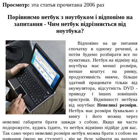
Просмотр:
эта статья прочитана 2006 раз
Порівняємо нетбук з ноутбуком і відповімо на
запитання - Чим нетбук відрізняється від
ноутбука?
Відповімо на це питання
спочатку в одному реченні, а
потім будемо розбирати все по
пунктиках. Нетбук на відміну від
ноутбука має менші розміри,
менше коштує на ринку,
продуктивність нижче, більше
здатний працювати тільки від
акумулятора, відсутність DVD -
приводу і інших зовнішніх
пристроїв. Відмінності нетбука
від ноутбки:
Невеликі розміри.
Нетбук має розміри буквально з
книгу і його можна через
невеликі габарити брати завжди з собою. Якщо ви часто
подорожуєте, кудись їздите, то нетбук відмінно підійде для вас.
Так само через невеликі розміри нетбук можна брати з собою на
навчання (якщо ви студент) - він не буде займати на вашому