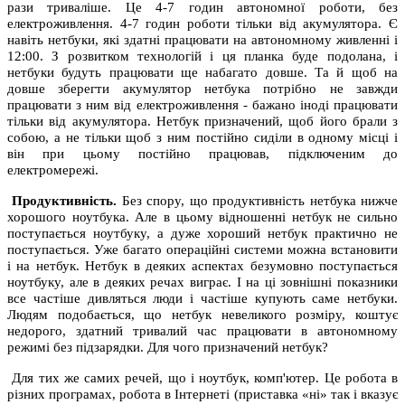
рази триваліше. Це 4-7 годин автономної роботи, без
електроживлення. 4-7 годин роботи тільки від акумулятора. Є
навіть нетбуки, які здатні працювати на автономному живленні і
12:00. З розвитком технологій і ця планка буде подолана, і
нетбуки будуть працювати ще набагато довше. Та й щоб на
довше зберегти акумулятор нетбука потрібно не завжди
працювати з ним від електроживлення - бажано іноді працювати
тільки від акумулятора. Нетбук призначений, щоб його брали з
собою, а не тільки щоб з ним постійно сиділи в одному місці і
він при цьому постійно працював, підключеним до
електромережі.
Продуктивність.
Без спору, що продуктивність нетбука нижче
хорошого ноутбука. Але в цьому відношенні нетбук не сильно
поступається ноутбуку, а дуже хороший нетбук практично не
поступається. Уже багато операційні системи можна встановити
і на нетбук. Нетбук в деяких аспектах безумовно поступається
ноутбуку, але в деяких речах виграє. І на ці зовнішні показники
все частіше дивляться люди і частіше купують саме нетбуки.
Людям подобається, що нетбук невеликого розміру, коштує
недорого, здатний тривалий час працювати в автономному
режимі без підзарядки. Для чого призначений нетбук?
Для тих же самих речей, що і ноутбук, комп'ютер. Це робота в
різних програмах, робота в Інтернеті (приставка «ні» так і вказує