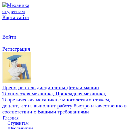
Карта сайта
Войти
Регистрация
Преподаватель дисциплины Детали машин,
Техническая механика, Прикладная механика,
Теоретическая механика с многолетним стажем,
доцент, к.т.н. выполнит работу быстро и качественно в
соответствии с Вашими требованиями
Главная
Студентам
Школьникам