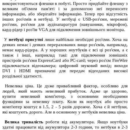
використовуються флешки в побуті. Просто придбайте флешку з
великим об'ємом пам'яті і за допомогою неї переносите
інформацію, або зберігайте інформацію. Тепер про відсутність
інших роз'ємів в нетбуці. У нетбуці є USB-роз'єми, мережеві
роз'єми, роз'єми для аудіоапаратури (навушники, мікрофон),
кард-рідер і роз'їм VGA для підключення зовнішнього монітора.
У
нетбуці присутні
лише найбільш необхідні роз'єми. Хоча на
деяких немає і деяких перерахованих вище роз'ємів, наприклад,
немає кард-рідера. А у хороших ноутбуків є всі ці роз'єми, а є
також і інші, наприклад такі: для підключення зовнішніх
пристроїв роз'єми ExpressCard або PC-card; через роз'єм FireWire
підключається відеокамера; цифровий звуковий вихід; виходи
DVI і HDMI призначені для передач відеоданих високої
роздільної здатності.
Невелика ціна. Це дуже привабливий фактор, особливо для
людей, який мають невеликий прибуток. Адже це здорово,
купити невеликий комп'ютер, з основними необхідними
функціями за невелику плату. Коли як ноутбук або просто
комп'ютер коштує в 1.5, 2 - 5 разів дорожче. Хоча є й нетбуки,
які коштують дорого. Але в основному у нетбуків невелика ціна.
Велика тривалість
роботи від акумулятора. Якщо ноутбуки
здатні працювати від акумулятора 2-3 години, то нетбуки в 2-3