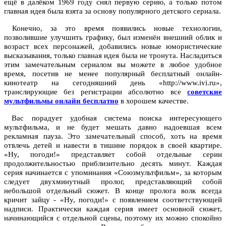
ещё в далёком 1969 году снял первую серию, а только потом
главная идея была взята за основу популярного детского сериала.
Конечно, за это время появились новые технологии,
позволившие улучшить графику, был изменён внешний облик и
возраст всех персонажей, добавились новые юмористические
высказывания, только главная идея была не тронута. Насладиться
этим замечательным сериалом вы можете в любое удобное
время, посетив не менее популярный бесплатный онлайн-
кинотеатр на сегодняшний день «http://www.ivi.ru»,
транслирующие без регистрации абсолютно все
советские
мультфильмы онлайн бесплатно
в хорошем качестве.
Вас порадует удобная система поиска интересующего
мультфильма, и не будет мешать давно надоевшая всем
рекламная пауза. Это замечательный способ, хоть на время
отвлечь детей и навести в тишине порядок в своей квартире.
«Ну, погоди!» представляет собой отдельные серии
продолжительностью приблизительно десять минут. Каждая
серия начинается с упоминания «Союзмультфильм», за которым
следует двухминутный пролог, представляющий собой
небольшой отдельный сюжет. В конце пролога волк всегда
кричит зайцу - «Ну, погоди!» с появлением соответствующей
надписи. Практически каждая серия имеет основной сюжет,
начинающийся с отдельной сцены, поэтому их можно спокойно