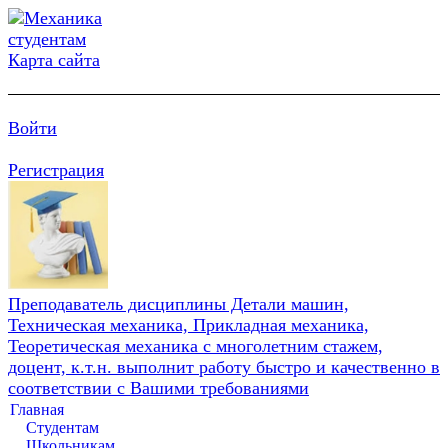
Карта сайта
Войти
Регистрация
Преподаватель дисциплины Детали машин,
Техническая механика, Прикладная механика,
Теоретическая механика с многолетним стажем,
доцент, к.т.н. выполнит работу быстро и качественно в
соответствии с Вашими требованиями
Главная
Студентам
Школьникам