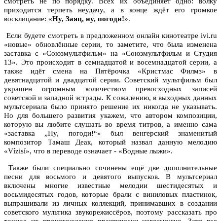
смотреть не по порядку. Всех их объединяет одно: волку
приходится терпеть неудачу, а в конце ждёт его громкое
восклицание: «
Ну, Заяц, ну, погоди!
».
Если будете смотреть в предложенном онлайн кинотеатре ivi.ru
«новые» обновлённые серии, то заметите, что была изменена
заставка с «Союзмультфильм» на «Союзмультфильм и Студия
13». Это происходит в семнадцатой и восемнадцатой серии, а
также идёт смена на Пятёрочка «Кристмас Филмз» в
девятнадцатой и двадцатой серии. Советский мультфильм был
украшен огромным количеством превосходных записей
советской и западной эстрады. К сожалению, в выходных данных
мультсериала было принято решение их никогда не указывать.
Но для большего развития укажем, что автором композиции,
которую вы любите слушать во время титров, а именно сама
«заставка „Ну, погоди!“» был венгерский знаменитый
композитор Тамаш Деак, который назвал данную мелодию
«Vízisí», что в переводе означает - «Водные лыжи».
Также были специально сочинены ещё две дополнительные
песни для восьмого и девятого выпусков. В мультсериал
включены многие известные мелодии шестидесятых и
восьмидесятых годов, которые брали с виниловых пластинок,
выпрашивали из личных коллекций, принимавших в создании
советского мультика звукорежиссёров, поэтому рассказать про
точное их происхождение практически невозможно. Зато все