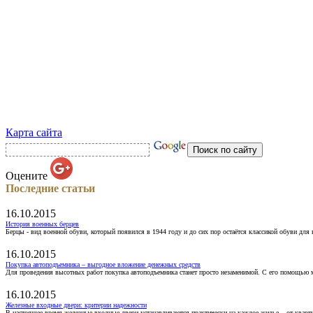
Карта сайта
Оцените
Последние статьи
16.10.2015
История военных берцев
Берцы - вид военной обуви, который появился в 1944 году и до сих пор остаётся классикой обуви для
16.10.2015
Покупка автоподъемника – выгодное вложение денежных средств
Для проведения высотных работ покупка автоподъемника станет просто незаменимой. С его помощью 
16.10.2015
Железные входные двери: критерии надежности
В настоящее время железные входные двери устанавливаются практически на каждое жилье – от кварт