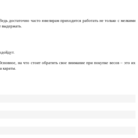
Ведь достаточно часто ювелирам приходится работать не только с мелкими
е выдержать.
одойдут.
сновное, на что стоит обратить свое внимание при покупке весов – это их
а караты.