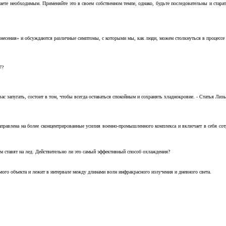
аете необходимым. Применяйте это в своем собственном темпе, однако, будьте последовательны и стара
несения» и обсуждаются различные симптомы, с которыми мы, как люди, можем столкнуться в процессе н
7?
с запугать, состоит в том, чтобы всегда оставаться спокойным и сохранять хладнокровие. - Статья Лизы 
аправлена на более сконцентрированные усилия военно-промышленного комплекса и включает в себя с
м ставят на лед. Действительно ли это самый эффективный способ охлаждения?
ого объекта и лежит в интервале между длинами волн инфракрасного излучения и дневного света.