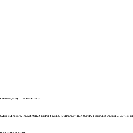
 военнослужащих по всему миру.
можно выполнять поставленные задачи в самых труднодоступных местах, к которым добраться другим с
ир до частных домов.