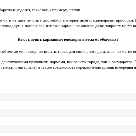
ритные изделия, такие как, к примеру, слитки.
но он и не дает им стать достойной альтернативой стационарным приборам. 
ством других материалов, которые карманные аналоги даже попросту могут н
Как отличить карманные ювелирные весы от обычных?
обычные миниатюрные весы, которые для ювелирного дела, конечно же, не п
действующими правовыми нормами, как вашего города, так и государства. О
 от массы и материала), а так же возможность переключения единиц измерения н