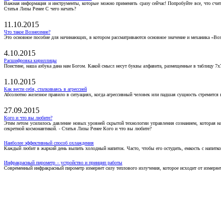
Важная информация и инструменты, которые можно применять сразу сейчас! Попробуйте все, что счит
Статья Лизы Ренее С чего начать?
11.10.2015
Что такое Вознесение?
Это основное пособие для начинающих, в котором рассматриваются основное значение и механика «Воз
4.10.2015
Расшифровка кириллицы
Поистине, наша азбука дана нам Богом. Какой смысл несут буквы алфавита, размещенные в таблицу 7х
1.10.2015
Как вести себя, сталкиваясь в агрессией
Абсолютно железное правило в ситуациях, когда агрессивный человек или падшая сущность стремится ва
27.09.2015
Кого и что вы любите?
Этим летом усилилось давление новых уровней скрытой технологии управления сознанием, которая н
секретной космонавтикой. - Статья Лизы Ренее Кого и что вы любите?
Наиболее эффективный способ охлаждения
Каждый любит в жаркий день выпить холодный напиток. Часто, чтобы его остудить, емкость с напитко
Инфракрасный пирометр – устройство и принцип работы
Современный инфракрасный пирометр измеряет силу теплового излучения, которое исходит от измеряем