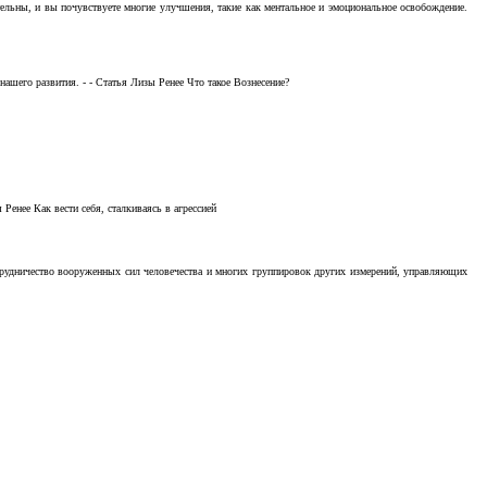
тельны, и вы почувствуете многие улучшения, такие как ментальное и эмоциональное освобождение.
ашего развития. - - Статья Лизы Ренее Что такое Вознесение?
Ренее Как вести себя, сталкиваясь в агрессией
отрудничество вооруженных сил человечества и многих группировок других измерений, управляющих