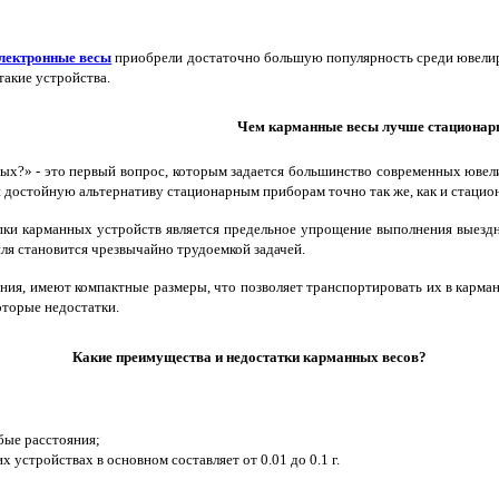
лектронные весы
приобрели достаточно большую популярность среди ювелиро
такие устройства.
Чем карманные весы лучше стационар
х?» - это первый вопрос, которым задается большинство современных ювелир
й достойную альтернативу стационарным приборам точно так же, как и стацио
и карманных устройств является предельное упрощение выполнения выездных
ля становится чрезвычайно трудоемкой задачей.
вания, имеют компактные размеры, что позволяет транспортировать их в карм
оторые недостатки.
Какие преимущества и недостатки карманных весов?
бые расстояния;
 устройствах в основном составляет от 0.01 до 0.1 г.