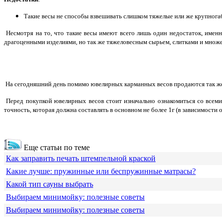
Такие весы не способы взвешивать слишком тяжелые или же крупногаба
Несмотря на то, что такие весы имеют всего лишь один недостаток, имен
драгоценными изделиями, но так же тяжеловесным сырьем, слитками и множе
На сегодняшний день помимо ювелирных карманных весов продаются так же 
Перед покупкой ювелирных весов стоит изначально ознакомиться со всеми 
точность, которая должна составлять в основном не более 1г (в зависимости
Еще статьи по теме
Как заправить печать штемпельной краской
Какие лучше: пружинные или беспружинные матрасы?
Какой тип сауны выбрать
Выбираем минимойку: полезные советы
Выбираем минимойку: полезные советы