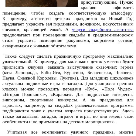
присутствующим. Нужно
красиво оформить
помещение, чтобы создать соответствующую атмосферу.
К примеру, агентство детских праздников на Новый Год
предлагает украсить зал гирляндами, дождиком, искусственным
снежком, красавицей елкой. А
услуги свадебного агентства
предполагают при проведении свадьбы в средиземноморском
стиле украсить помещение ракушками, морскими сетями,
аквариумами с живыми обитателями.
Также следует сделать праздничную программу максимально
увлекательной. К примеру, для маленьких деток уместно будет
пригласить клоунов, заказать выступление сказочных героев
(кота Леопольда, Бабы-Яги, Буратино, Белоснежки, Человека
Паука, Снежной Королевы, Лунтика). Для младших школьников
актуальны подвижные игры и загадки. Для учащихся средних
классов можно проводить передачи «Куб», «Поле Чудес»,
«Вторая Половинка», «Караоке». Для подростков интересны
викторины, спортивные конкурсы. А на праздниках для
взрослых, например, на свадьбах развлекательные программы
подбираются тоже с учетом возраста присутствующих. Здесь
также загадывают загадки, играют в игры, но они имеют свои
особенности и не приемлемы на детских мероприятиях.
Учитывая все компоненты удачного праздника, многие