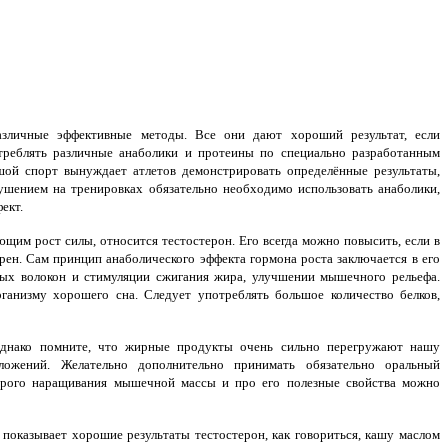
личные эффективные методы. Все они дают хороший результат, если
треблять различные анаболики и протеины по специально разработанным
ьшой спорт вынуждает атлетов демонстрировать определённые результаты,
шением на тренировках обязательно необходимо использовать анаболики,
ект.
им рост силы, относится тестостерон. Его всегда можно повысить, если в
рен. Сам принцип анаболического эффекта гормона роста заключается в его
ых волокон и стимуляции сжигания жира, улучшении мышечного рельефа.
ганизму хорошего сна. Следует употреблять большое количество белков,
однако помните, что жирные продукты очень сильно перегружают нашу
ожений. Желательно дополнительно принимать обязательно оральный
строго наращивания мышечной массы и про его полезные свойства можно
показывает хорошие результаты тестостерон, как говориться, кашу маслом