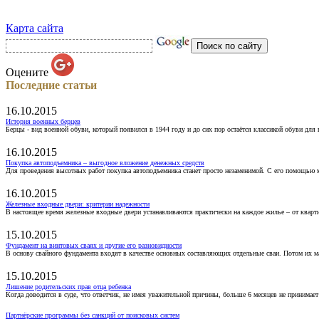
Карта сайта
Оцените
Последние статьи
16.10.2015
История военных берцев
Берцы - вид военной обуви, который появился в 1944 году и до сих пор остаётся классикой обуви для
16.10.2015
Покупка автоподъемника – выгодное вложение денежных средств
Для проведения высотных работ покупка автоподъемника станет просто незаменимой. С его помощью 
16.10.2015
Железные входные двери: критерии надежности
В настоящее время железные входные двери устанавливаются практически на каждое жилье – от кварт
15.10.2015
Фундамент на винтовых сваях и другие его разновидности
В основу свайного фундамента входят в качестве основных составляющих отдельные сваи. Потом их 
15.10.2015
Лишение родительских прав отца ребенка
Когда доводится в суде, что ответчик, не имея уважительной причины, больше 6 месяцев не принимае
Партнёрские программы без санкций от поисковых систем