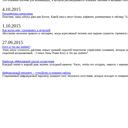
Это основное пособие для начинающих, в котором рассматриваются основное значение и механика «Воз
4.10.2015
Расшифровка кириллицы
Поистине, наша азбука дана нам Богом. Какой смысл несут буквы алфавита, размещенные в таблицу 7х
1.10.2015
Как вести себя, сталкиваясь в агрессией
Абсолютно железное правило в ситуациях, когда агрессивный человек или падшая сущность стремится ва
27.09.2015
Кого и что вы любите?
Этим летом усилилось давление новых уровней скрытой технологии управления сознанием, которая н
секретной космонавтикой. - Статья Лизы Ренее Кого и что вы любите?
Наиболее эффективный способ охлаждения
Каждый любит в жаркий день выпить холодный напиток. Часто, чтобы его остудить, емкость с напитко
Инфракрасный пирометр – устройство и принцип работы
Современный инфракрасный пирометр измеряет силу теплового излучения, которое исходит от измеряем