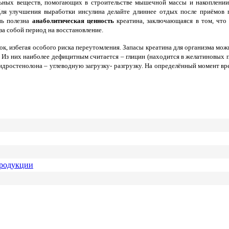
льных веществ, помогающих в строительстве мышечной массы и накоплении
Для улучшения выработки инсулина делайте длиннее отдых после приёмов п
нь полезна
анаболитическая ценность
креатина, заключающаяся в том, что
за собой период на восстановление.
 избегая особого риска переутомления. Запасы креатина для организма можно
. Из них наиболее дефицитным считается – глицин (находится в желатиновых
дростенолона – углеводную загрузку- разгрузку. На определённый момент вре
продукции