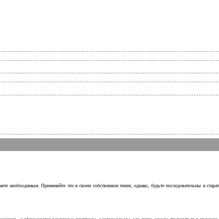
аете необходимым. Применяйте это в своем собственном темпе, однако, будьте последовательны и стара