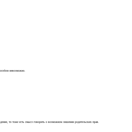
пособом невозможно.
ждение, то тоже есть смысл говорить о возможном лишении родительских прав.