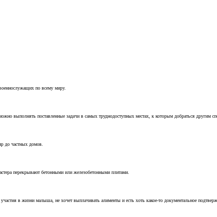
 военнослужащих по всему миру.
можно выполнять поставленные задачи в самых труднодоступных местах, к которым добраться другим с
ир до частных домов.
мастера перекрывают бетонными или железобетонными плитами.
т участия в жизни малыша, не хочет выплачивать алименты и есть хоть какое-то документальное подтвер