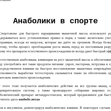
Анаболики в спорте
ортсмены для быстрого наращивания мышечной массы используют раз
держиваться всех установленных правил и норм, а также желательно упо
граммам, исходя из нагрузок, которые вы даёте на организм. Всегда бол
тому, чтобы процесс преобладания роста мышц перед их постоянным разру
ому что препараты естественного происхождения не всегда дают быстрый эфф
стественным анаболикам, влияющим на рост мышечной массы и обеспечивающ
у употреблять вот такие продукты питания: укроп, пастернак, петрушка и х
осредственном влиянии на быстрое восстановление мышечных повреждённ
енсивность выработки тестостерона сказывается также на обеспечении ор
ательно животного происхождения.
 этого тоже получается анаболическое действие на все группы мышц, 
щеварительную систему, а также провоцируют собирание жировых отл
болитический препарат метандростенолон, который предназначен для бы
читать здесь
anabolic.net.ua
ом и инсулином, демонстрируя анаболическое влияние. В некоторых случаях 