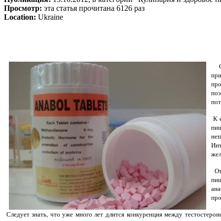
Просмотр:
эта статья прочитана 6126 раз
Location:
Ukraine
Сп
при
про
поэ
пот
К е
пищ
неп
Инт
жел
От
пи
ана
про
Следует знать, что уже много лет длится конкуренция между тестостерон