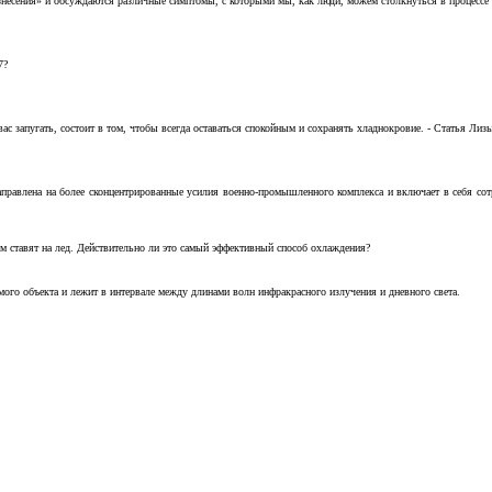
несения» и обсуждаются различные симптомы, с которыми мы, как люди, можем столкнуться в процессе н
7?
с запугать, состоит в том, чтобы всегда оставаться спокойным и сохранять хладнокровие. - Статья Лизы 
аправлена на более сконцентрированные усилия военно-промышленного комплекса и включает в себя с
м ставят на лед. Действительно ли это самый эффективный способ охлаждения?
ого объекта и лежит в интервале между длинами волн инфракрасного излучения и дневного света.