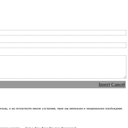
Insert
Cancel
тельны, и вы почувствуете многие улучшения, такие как ментальное и эмоциональное освобождение.