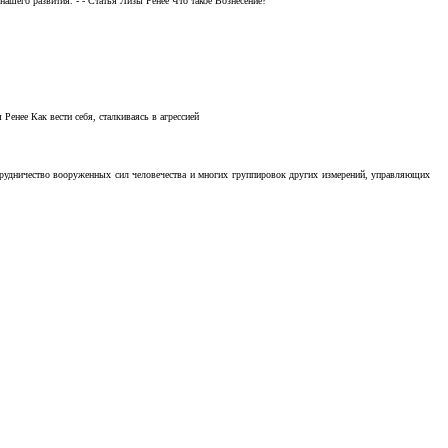
ашего развития. - - Статья Лизы Ренее Что такое Вознесение?
Ренее Как вести себя, сталкиваясь в агрессией
отрудничество вооруженных сил человечества и многих группировок других измерений, управляющих