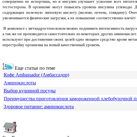
совершенно не испортишь, но и инсулин улучшает усвоение всех питате
тестостерона. В организме могут повысить уровень инсулина углеводы. 
содержащих полезную липоевую кислоту (молоко, печень, говядину). Оче
увеличиваются физические нагрузки, а их повышение соответственно влечёт 
В комплексе с метандростенолоном можно поднимать интенсивность нагрузок,
а так же он производится самостоятельно из некоторых других аминокислот
используют при достижении своих целей одно мощное средство кроме метан
перестройку организма на новый качественный уровень.
Еще статьи по теме
Кофе Ambassador (Амбассадор)
Аминокислоты
Выбор кухонной посуды
Преимущества приготовления замороженной хлебобулочной 
Здоровое питание: аминокислота