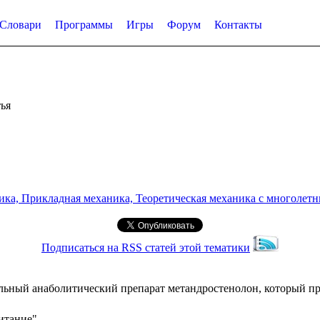
Словари
Программы
Игры
Форум
Контакты
ья
а, Прикладная механика, Теоретическая механика с многолетним
Подписаться на RSS статей этой тематики
льный анаболитический препарат метандростенолон, который п
питание"