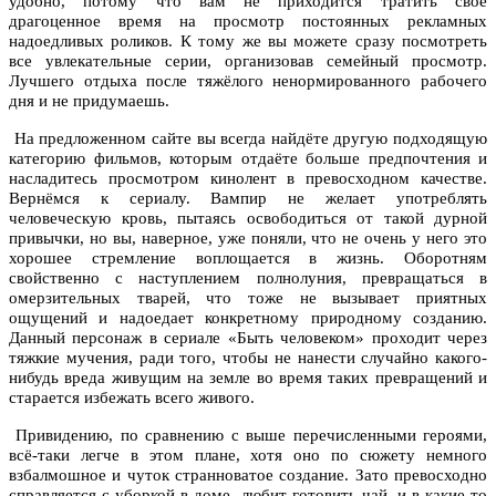
удобно, потому что вам не приходится тратить своё
драгоценное время на просмотр постоянных рекламных
надоедливых роликов. К тому же вы можете сразу посмотреть
все увлекательные серии, организовав семейный просмотр.
Лучшего отдыха после тяжёлого ненормированного рабочего
дня и не придумаешь.
На предложенном сайте вы всегда найдёте другую подходящую
категорию фильмов, которым отдаёте больше предпочтения и
насладитесь просмотром кинолент в превосходном качестве.
Вернёмся к сериалу. Вампир не желает употреблять
человеческую кровь, пытаясь освободиться от такой дурной
привычки, но вы, наверное, уже поняли, что не очень у него это
хорошее стремление воплощается в жизнь. Оборотням
свойственно с наступлением полнолуния, превращаться в
омерзительных тварей, что тоже не вызывает приятных
ощущений и надоедает конкретному природному созданию.
Данный персонаж в сериале «Быть человеком» проходит через
тяжкие мучения, ради того, чтобы не нанести случайно какого-
нибудь вреда живущим на земле во время таких превращений и
старается избежать всего живого.
Привидению, по сравнению с выше перечисленными героями,
всё-таки легче в этом плане, хотя оно по сюжету немного
взбалмошное и чуток странноватое создание. Зато превосходно
справляется с уборкой в доме, любит готовить чай, и в какие-то