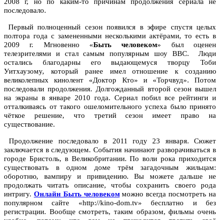
2008 г, но по каким-то причинам продолжения сериала не
последовало.
Первый полноценный сезон появился в эфире спустя целых
полтора года с замененными несколькими актёрами, то есть в
2009 г. Мгновенно «
Быть человеком
» был оценен
телезрителями и стал самым популярным шоу BBC. Люди
остались благодарны его выдающемуся творцу Тоби
Уитхаузому, который ранее имел отношение к созданию
великолепных кинолент «Доктор Кто» и «Торчвуд». Потом
последовали продолжения. Долгожданный второй сезон вышел
на экраны в январе 2010 года. Сериал побил все рейтинги и
отталкиваясь от такого ошеломительного успеха было принято
чёткое решение, что третий сезон имеет право на
существование.
Продолжение последовало в 2011 году 23 января. Сюжет
заключается в следующем. События начинают разворачиваться в
городе Бристоль, в Великобритании. По воли рока приходится
существовать в одном доме трём загадочным жильцам:
оборотню, вампиру и привидению. Вы можете дальше не
продолжать читать описание, чтобы сохранить своего рода
интригу.
Онлайн Быть человеком
можно всегда посмотреть на
популярном сайте «http://kino-dom.tv» бесплатно и без
регистрации. Вообще смотреть, таким образом, фильмы очень