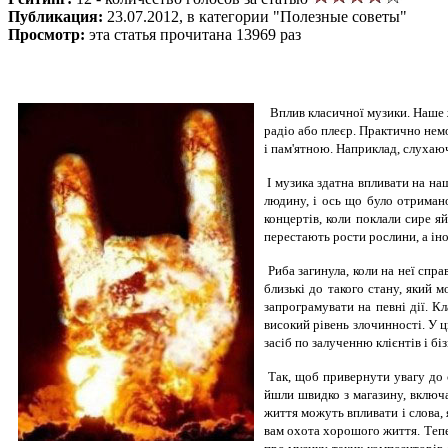
Публикация:
23.07.2012, в категории "Полезные советы"
Просмотр:
эта статья прочитана 13969 раз
Вплив класичної музики. Наше ж
радіо або плеєр. Практично немо
і пам'ятною. Наприклад, слухаюч
І музика здатна впливати на на
людину, і ось що було отримано
концертів, коли поклали сире я
перестають рости рослини, а іно
Риба загинула, коли на неї спр
близькі до такого стану, який 
запрограмувати на певні дії. К
високий рівень злочинності. У 
засіб по залученню клієнтів і бі
Так, щоб привернути увагу до с
йшли швидко з магазину, включ
життя можуть впливати і слова, 
вам охота хорошого життя. Тепе