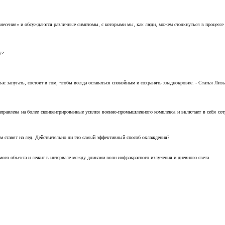
несения» и обсуждаются различные симптомы, с которыми мы, как люди, можем столкнуться в процессе н
7?
с запугать, состоит в том, чтобы всегда оставаться спокойным и сохранять хладнокровие. - Статья Лизы 
аправлена на более сконцентрированные усилия военно-промышленного комплекса и включает в себя с
м ставят на лед. Действительно ли это самый эффективный способ охлаждения?
ого объекта и лежит в интервале между длинами волн инфракрасного излучения и дневного света.