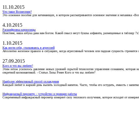
11.10.2015
Что такое Вознесение?
Это основное пособие для начинающих, в котором рассматриваются основное значение и механика «Воз
4.10.2015
Расшифровка кириллицы
Поистине, наша азбука дана нам Богом. Какой смысл несут буквы алфавита, размещенные в таблицу 7х
1.10.2015
Как вести себя, сталкиваясь в агрессией
Абсолютно железное правило в ситуациях, когда агрессивный человек или падшая сущность стремится ва
27.09.2015
Кого и что вы любите?
Этим летом усилилось давление новых уровней скрытой технологии управления сознанием, которая н
секретной космонавтикой. - Статья Лизы Ренее Кого и что вы любите?
Наиболее эффективный способ охлаждения
Каждый любит в жаркий день выпить холодный напиток. Часто, чтобы его остудить, емкость с напитко
Инфракрасный пирометр – устройство и принцип работы
Современный инфракрасный пирометр измеряет силу теплового излучения, которое исходит от измеряем