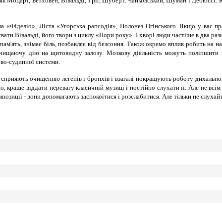
як Моцарт, Бетховен, Вівальді, Гріг, Шуберт, Чайковський, Шуман і Дебюссі.
«Фіделіо», Ліста «Угорська рапсодія», Полонез Огінського. Якщо у вас проб
вати Вівальді, його твори з циклу «Пори року». І хворі люди частіше в два р
пам'ять, знімає біль, позбавляє від безсоння. Також окремо вплив робить на н
очищаючу дію на щитовидну залозу. Мозкову діяльність можуть поліпшити з
ево-судинної системи.
прияють очищенню легенів і бронхів і взагалі покращують роботу дихальної 
о, краще віддати перевагу класичній музиці і постійно слухати її. Але не вс
позиції - вони допомагають заспокоїтися і розслабитися. Але тільки не слухай