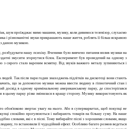
обак, шум проїжджає мимо машини, музику, коли дивимося телевізор, слухаємо
зика і різноманітні звуки прикрашають наше життя, роблять її більш яскравою
й з даною музикою.
ас, розбудувати нашу психіку. Вченими було вивчено питання вплив музики на
 здатні змусити згорнутися білок. Експеримент був проведений на одному з
но з сирого стало вареним всмятку. Від звуків важкого металу зупиняються і
а людей. Так після пари годин знаходжень підлітків на дискотеці вони стають
 значить, що за допомогою музики можна ввести людину в гіпнотичний стан і
ений досвід в одному кримінальному американському парку, де спостерігався
ція в цьому парку різко змінилася в кращу сторону. Музику використовують як
о обов'язково звертає увагу на нього. Або в супермаркетах, щоб покупці не
окупці спокійно прогулюються і набирають товарів на більшу суму. На наше
одібно словами, які є в пісні. Тому вибирайте пісні з хорошими словами, якщо
людину, то встановили її чудодійний ефект. Особливо багато розмов ведеться