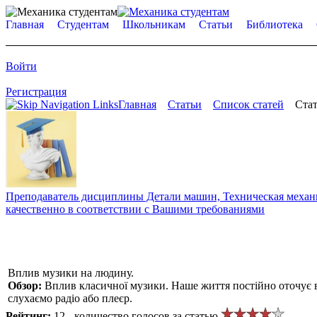
Главная
Студентам
Школьникам
Статьи
Библиотека
Войти
Регистрация
Главная
Статьи
Список статей
Стат
Преподаватель дисциплины Детали машин, Техническая механик
качественно в соответствии с Вашими требованиями
Вплив музики на людину.
Обзор:
Вплив класичної музики. Наше життя постійно оточує в
слухаємо радіо або плеєр.
Рейтинг:
12 - количество голосов за статью