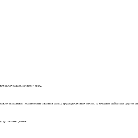
 военнослужащих по всему миру.
можно выполнять поставленные задачи в самых труднодоступных местах, к которым добраться другим с
ир до частных домов.