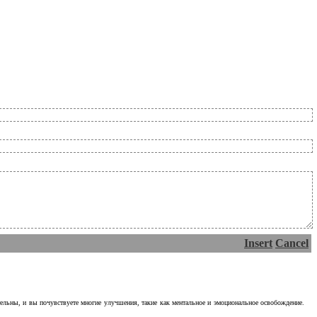
Insert
Cancel
тельны, и вы почувствуете многие улучшения, такие как ментальное и эмоциональное освобождение.