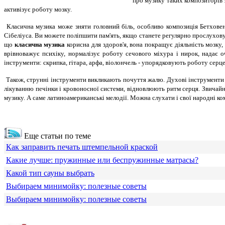
про музику таких композиторів 
активізує роботу мозку.
Класична музика може зняти головний біль, особливо композиція Бетховена 
Сібеліуса. Ви можете поліпшити пам'ять, якщо станете регулярно прослухову
що
класична музика
корисна для здоров'я, вона покращує діяльність мозку, 
врівноважує психіку, нормалізує роботу сечового міхура і нирок, надає 
інструменти: скрипка, гітара, арфа, віолончель - упорядковують роботу серц
Також, струнні інструменти викликають почуття жалю. Духові інструменти с
лікуванню печінки і кровоносної системи, відновлюють ритм серця. Звичайн
музику. А саме латиноамериканські мелодії. Можна слухати і свої народні ком
Еще статьи по теме
Как заправить печать штемпельной краской
Какие лучше: пружинные или беспружинные матрасы?
Какой тип сауны выбрать
Выбираем минимойку: полезные советы
Выбираем минимойку: полезные советы