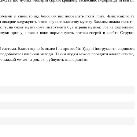
 Кажуть, що музика Моцарта сприяє кращому засвоєнню інформації та взагалі
леми зі сном, то від безсоння вас позбавлять п'єси Гріга, Чайковського та
ази швидше видужують, якщо слухали класичну музику. Загалом можна сказати,
ас те, на якому музичному інструменті був зіграна музика: Гра на фортепіано
вуки органу, а також вони нормалізують потоки енергії в хребті. Струнні
системи. Благотворно їх вплив і на кровообіг. Ударні інструменти сприяють
ім подобаються класичні мелодії. Таким людям можна порадити альтернативну
те важкий метал чи рок, які руйнують ваш організм.