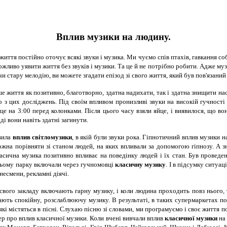
Вплив музики на людину.
иття постійно оточує всякі звуки і музика. Ми чуємо спів птахів, гавкання с
жливо уявити життя без звуків і музики. Та це й не потрібно робити. Адже му
и стару мелодію, ви можете згадати епізод зі свого життя, який був пов'язани
ше життя як позитивно, благотворно, здатна надихати, так і здатна знищити н
 з цих досліджень. Під своїм впливом пронизливі звуки на високій гучності
йце на 3:00 перед колонками. Після цього часу взяли яйце, і виявилося, що во
ді вони навіть здатні загинути.
авила
вплив світломузики
, в якій були звуки рока. Гіпнотичний вплив музики н
можна порівняти зі станом людей, на яких впливали за допомогою гіпнозу. А
ласична музика позитивно впливає на поведінку людей і їх стан. Був провед
цьому парку включали через гучномовці
класичну музику
. І в підсумку ситуа
знесмени, рекламні діячі.
вого закладу включають гарну музику, і коли людина проходить повз нього, т
ають спокійну, розслаблюючу музику. В результаті, в таких супермаркетах п
які містяться в пісні. Слухаю пісню зі словами, ми програмуємо і своє життя п
р про вплив класичної музики. Коли вчені вивчали вплив
класичної музики
на 