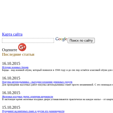
Карта сайта
Оцените
Последние статьи
16.10.2015
История военных берцев
Берцы - вид военной обуви, который появился в 1944 году и до сих пор остаётся классикой обуви для
16.10.2015
Покупка автоподъемника – выгодное вложение денежных средств
Для проведения высотных работ покупка автоподъемника станет просто незаменимой. С его помощью 
16.10.2015
Железные входные двери: критерии надежности
В настоящее время железные входные двери устанавливаются практически на каждое жилье – от кварт
15.10.2015
Фундамент на винтовых сваях и другие его разновидности