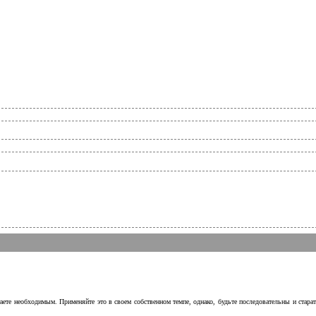
аете необходимым. Применяйте это в своем собственном темпе, однако, будьте последовательны и стара