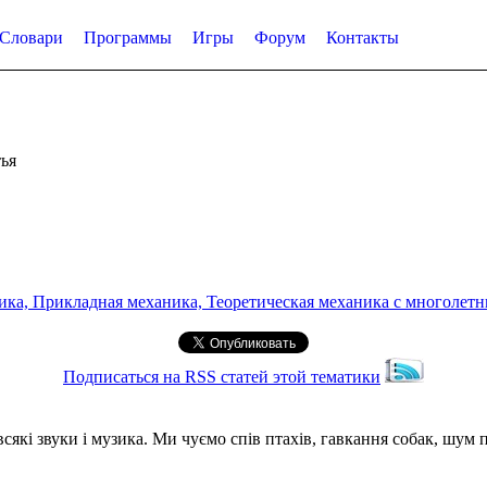
Словари
Программы
Игры
Форум
Контакты
ья
а, Прикладная механика, Теоретическая механика с многолетним
Подписаться на RSS статей этой тематики
сякі звуки і музика. Ми чуємо спів птахів, гавкання собак, шум