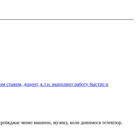
 стажем, доцент, к.т.н. выполнит работу быстро и
 проїжджає мимо машини, музику, коли дивимося телевізор,