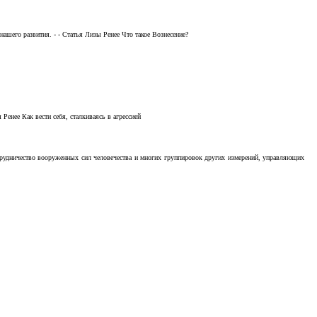
ашего развития. - - Статья Лизы Ренее Что такое Вознесение?
Ренее Как вести себя, сталкиваясь в агрессией
отрудничество вооруженных сил человечества и многих группировок других измерений, управляющих