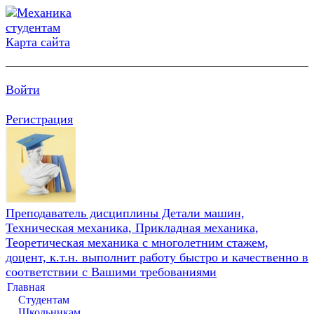
Карта сайта
Войти
Регистрация
Преподаватель дисциплины Детали машин,
Техническая механика, Прикладная механика,
Теоретическая механика с многолетним стажем,
доцент, к.т.н. выполнит работу быстро и качественно в
соответствии с Вашими требованиями
Главная
Студентам
Школьникам