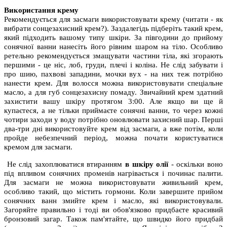
Використання крему
Рекомендується для засмаги використовувати крему (читати - як
вибрати сонцезахисний крем?). Заздалегідь підберіть такий крем,
який підходить вашому типу шкіри. За півгодини до прийому
сонячної ванни нанесіть його рівним шаром на тіло. Особливо
ретельно рекомендується змащувати частини тіла, які згорають
першими - це ніс, лоб, груди, плечі і коліна. Не слід забувати і
про шию, пахвові западини, мочки вух - на них теж потрібно
нанести крем. Для волосся можна використовувати спеціальне
масло, а для губ сонцезахисну помаду. Звичайний крем здатний
захистити вашу шкіру протягом 3:00. Але якщо ви ще й
купаєтеся, а не тільки приймаєте сонячні ванни, то через кожні
чотири заходи у воду потрібно оновлювати захисний шар. Перші
два-три дні використовуйте крем від засмаги, а вже потім, коли
пройде небезпечний період, можна почати користуватися
кремом для засмаги.
Не слід захоплюватися втиранням
в шкіру олії
- оскільки воно
під впливом сонячних променів нагрівається і починає палити.
Для засмаги не можна використовувати живильний крем,
особливо такий, що містить гормони. Коли завершите прийом
сонячних ванн змийте крем і масло, які використовували.
Загоряйте правильно і тоді ви обов'язково придбаєте красивий
бронзовий загар. Також пам'ятайте, що швидко його придбай