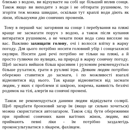
близько з водою, ви відчуваєте на собі ще більший вплив сонця.
Також якщо ви виходите з води і не обтирати рушником, то
згоріти теж можна швидше, оскільки тут краплі води діють як
лінзи, збільшуючи дію сонячних променів.
Тому в перший час загоряння на сонце і перебування на пляжі
краще не засмагати поруч з водою, а також після купання
витиратися рушником, а не чекати поки вода сама висохне на
вас. Важливо
захищати голову
, очі і волосся влітку в жарку
погоду. Для цього потрібно носити головний убір і сонцезахисні
окуляри. Носити дані речі потрібно не тільки на пляжі, а й
просто гуляючи по вулицях, на природі в жарку сонячну погоду.
Щоб засмага вийшов більш красивим і рухомим рекомендується
більше рухатися, грати в рухливі ігри. Деяким людям потрібно
обережно ставитися до засмаги, і по можливості взагалі
відмовитися від нього. Так краще відмовитися від засмаги
людям, у яких є проблеми зі шкірою, зокрема, наявність безлічі
родимок на тілі, алергія на сонячні промені.
Також не рекомендується даними людям відвідувати солярії.
Щоб придбати бронзовий загар їм (якщо це сильно хочеться)
можна скористатися автозагаром. Також слід бути обережними
при прийомі сонячних ванн вагітних жінок, людям, які
приймають певні ліки - їм потрібно заздалегідь
проконсультуватися з лікарем, фахівцем.