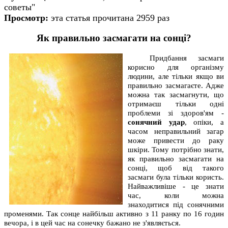
советы"
Просмотр:
эта статья прочитана 2959 раз
Як правильно засмагати на сонці?
Придбання засмаги
корисно для організму
людини, але тільки якщо ви
правильно засмагаєте. Адже
можна так засмагнути, що
отримаєш тільки одні
проблеми зі здоров'ям -
сонячний удар
, опіки, а
часом неправильний загар
може привести до раку
шкіри. Тому потрібно знати,
як правильно засмагати на
сонці, щоб від такого
засмаги була тільки користь.
Найважливіше - це знати
час, коли можна
знаходитися під сонячними
променями. Так сонце найбільш активно з 11 ранку по 16 годин
вечора, і в цей час на сонечку бажано не з'являється.