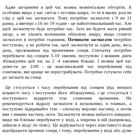
Адже загоряючи в цей час можна моментально обгоріти. А
особливо якщо у вас світла і чутлива шкіра, то ні в якому разі не
слід у цей час засмагати. Тому потрібно засмагати з 9 по 11
ранку, а ввечері з 16 по 19 годин - це найоптимальніший час. Але
щоб засмагнути буде потрібно час. Зате ви будете мати рівний
загар, а не злазять волокнами обпалену шкіру, якщо станете
засмагати в потрібні годинник.
Починати засмагати
потрібно
поступово, а не робити так, щоб засмагнути за один день, весь
день, пролежавши під променями сонця. Спочатку потрібно
перебувати під сонцем 5-10 хвилин, поступово з кожним днем
збільшуючи цей час на 2 -4 хвилини більше. І можна цей час
довести до 2:00 - це максимальний час перебування під
сонечком, яке краще не перестрибувати. Потрібно готувати себе
до засмаги на сонці.
Це стосується і часу перебування під сонцем (від меншої
кількості часу і поступово його збільшуючи), і це стосується і
поступового відкриття тіла сонячним променям. Не
рекомендується відразу засмагати в купальнику, в плавках, а
поступово відкривайте тіло - спочатку верхню частину, а потім
вже і нижню частину, ноги. Засмагнути можна набагато швидше,
якщо ви близько перебуваєте у воді, а зокрема в ній (наприклад,
зайшли в воду по пояс). Це відбувається через властивості води
відображати промені сонця, і тому, перебуваючи у воді або дуже