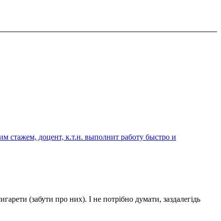
 стажем, доцент, к.т.н. выполнит работу быстро и
гарети (забути про них). І не потрібно думати, заздалегідь