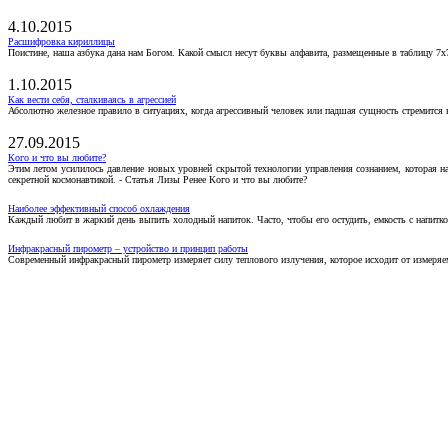
4.10.2015
Расшифровка кириллицы
Поистине, наша азбука дана нам Богом. Какой смысл несут буквы алфавита, размещенные в таблицу 7х
1.10.2015
Как вести себя, сталкиваясь в агрессией
Абсолютно железное правило в ситуациях, когда агрессивный человек или падшая сущность стремится ва
27.09.2015
Кого и что вы любите?
Этим летом усилилось давление новых уровней скрытой технологии управления сознанием, которая н
секретной космонавтикой. - Статья Лизы Ренее Кого и что вы любите?
Наиболее эффективный способ охлаждения
Каждый любит в жаркий день выпить холодный напиток. Часто, чтобы его остудить, емкость с напитко
Инфракрасный пирометр – устройство и принцип работы
Современный инфракрасный пирометр измеряет силу теплового излучения, которое исходит от измеряем