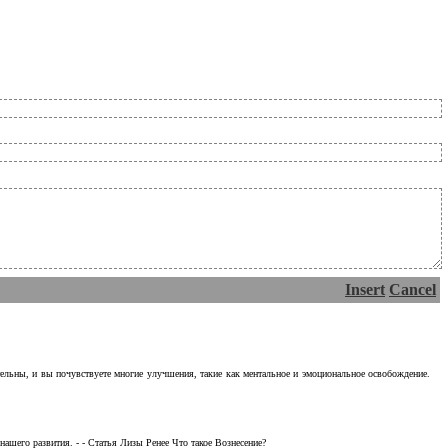
Insert
Cancel
тельны, и вы почувствуете многие улучшения, такие как ментальное и эмоциональное освобождение.
ашего развития. - - Статья Лизы Ренее Что такое Вознесение?