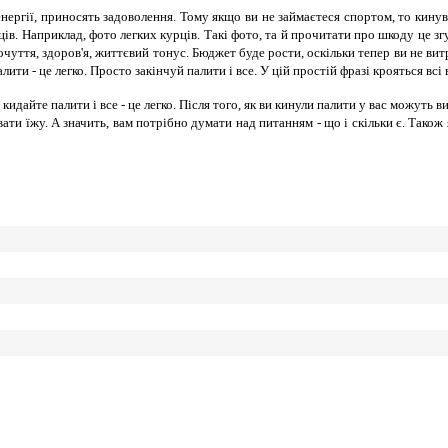
енергії, приносять задоволення. Тому якщо ви не займаєтеся спортом, то кинув
. Наприклад, фото легких курців. Такі фото, та й прочитати про шкоду це згуб
чуття, здоров'я, життєвий тонус. Бюджет буде рости, оскільки тепер ви не ви
ити - це легко. Просто закінчуй палити і все. У цій простій фразі крояться всі 
кидайте палити і все - це легко. Після того, як ви кинули палити у вас можут
ати їжу. А значить, вам потрібно думати над питанням - що і скільки є. Тако