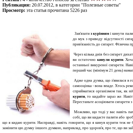
Публикация:
20.07.2012, в категории "Полезные советы"
Просмотр:
эта статья прочитана 5226 раз
Зав'язати
з курінням
і кинути пали
до мук з приводу відсутності сигар
прив'язаність до сигарет. Фізична 
Через кілька днів без сигарет диха
ви остаточно
кинули курити
. Хоч
останньої викуреної сигарети. Нав
перший час (мінімум 21 день) намаг
Адже одна думка, що з'явилася в г
самооцінка - вона впаде. Хтось рек
сприйматися організмом так, як ні
курити
, то кидайте зараз же. Нав
Перестаньте асоціювати сигарети з 
Можливо, що тоді у вас навіть пам
собі, що ви кидаєте палити або зро
що я кидаю курити. Насправді, навіть говорити, що я кинув курити теж не б
замінити цю думку іншого думкою, наприклад, про здоров'я, про те, що ви за