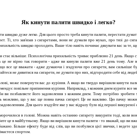
Як кинути палити швидко і легко?
ти швидко дуже легко. Для цього просто треба кинути палити, перестати думати
ет. Ті, хто зав'язав з сигаретами, вони не думали про муках, про тязі до си
прихильність швидко проходить. Ваше тіло навіть починає дякувати вас за те, щ
ти стає вільніше. Психологічна прихильність триває приблизно 21 день. Якщо с
а це не вірно так говорити - адже ви кинули палити вже 21 день тому. Але 
іщо все це вважати - адже думаючи і згадуючи про сигарети, вам сильніше буд
айтеся не дивитися на сигарети, не думати про них, відгородити себе від людей,
олові, може повернути вас до куріння. А якщо ви твердо вирішили кинути пали
омендує повільне припинення куріння. Наприклад, з кожним днем курити все ме
би ви позбавляєте його задоволення з кожним днем. Тому потрібно зробити т
іть можливо, що у вас ще повна пачка сигарет. Це не важливо. Цю пачку мож
задоволенням. Для цього згадуйте яке у вас відразу було від першої викуреної 
орочилося в голові. Можна навіть останню сигарету викурити тоді, коли вон
бите це в майбутньому. Якщо ви вирішили кинути палити - то вважай, що ви вже
ажано. Більше ефекту буде від слів, що ви позбулися цієї звички, і ведете 
ймаєтеся спортом.