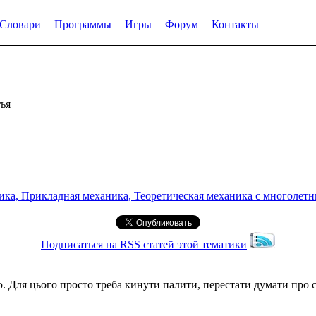
Словари
Программы
Игры
Форум
Контакты
ья
а, Прикладная механика, Теоретическая механика с многолетним
Подписаться на RSS статей этой тематики
. Для цього просто треба кинути палити, перестати думати про си