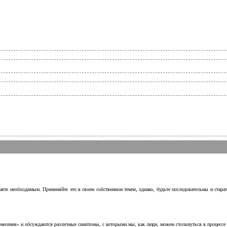
аете необходимым. Применяйте это в своем собственном темпе, однако, будьте последовательны и стара
несения» и обсуждаются различные симптомы, с которыми мы, как люди, можем столкнуться в процессе н