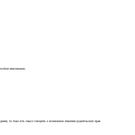
пособом невозможно.
ждение, то тоже есть смысл говорить о возможном лишении родительских прав.