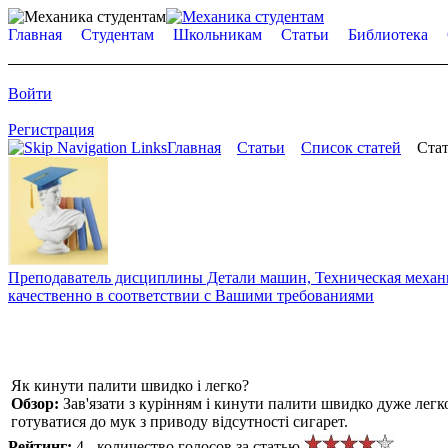
Главная
Студентам
Школьникам
Статьи
Библиотека
Войти
Регистрация
Главная
Статьи
Список статей
Стат
Преподаватель дисциплины Детали машин, Техническая механик
качественно в соответствии с Вашими требованиями
Як кинути палити швидко і легко?
Обзор:
Зав'язати з курінням і кинути палити швидко дуже легко
готуватися до мук з приводу відсутності сигарет.
Рейтинг:
4 - количество голосов за статью