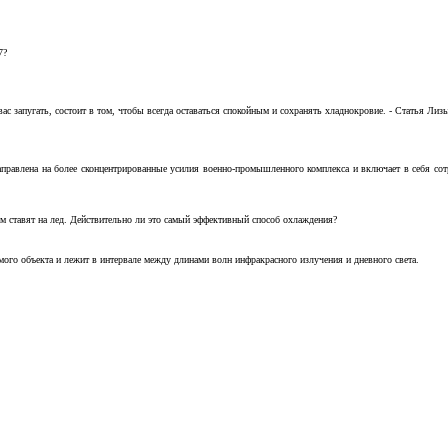
7?
с запугать, состоит в том, чтобы всегда оставаться спокойным и сохранять хладнокровие. - Статья Лизы 
аправлена на более сконцентрированные усилия военно-промышленного комплекса и включает в себя с
м ставят на лед. Действительно ли это самый эффективный способ охлаждения?
ого объекта и лежит в интервале между длинами волн инфракрасного излучения и дневного света.