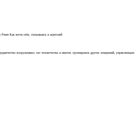
Ренее Как вести себя, сталкиваясь в агрессией
отрудничество вооруженных сил человечества и многих группировок других измерений, управляющих