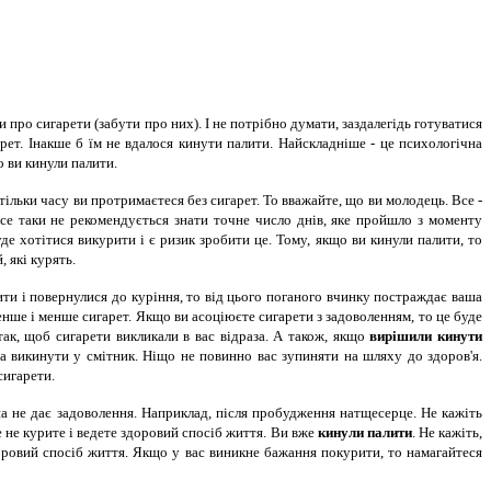
 про сигарети (забути про них). І не потрібно думати, заздалегідь готуватися
гарет. Інакше б їм не вдалося кинути палити. Найскладніше - це психологічна
о ви кинули палити.
тільки часу ви протримаєтеся без сигарет. То вважайте, що ви молодець. Все -
все таки не рекомендується знати точне число днів, яке пройшло з моменту
е хотітися викурити і є ризик зробити це. Тому, якщо ви кинули палити, то
 які курять.
ти і повернулися до куріння, то від цього поганого вчинку постраждає ваша
нше і менше сигарет. Якщо ви асоціюєте сигарети з задоволенням, то це буде
ак, щоб сигарети викликали в вас відраза. А також, якщо
вирішили кинути
на викинути у смітник. Ніщо не повинно вас зупиняти на шляху до здоров'я.
сигарети.
а не дає задоволення. Наприклад, після пробудження натщесерце. Не кажіть
 не курите і ведете здоровий спосіб життя. Ви вже
кинули палити
. Не кажіть,
здоровий спосіб життя. Якщо у вас виникне бажання покурити, то намагайтеся