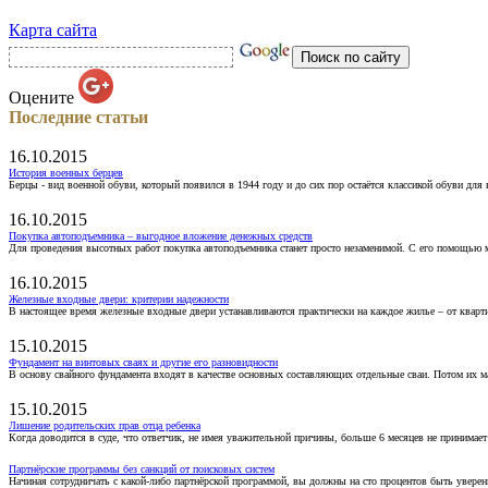
Карта сайта
Оцените
Последние статьи
16.10.2015
История военных берцев
Берцы - вид военной обуви, который появился в 1944 году и до сих пор остаётся классикой обуви для
16.10.2015
Покупка автоподъемника – выгодное вложение денежных средств
Для проведения высотных работ покупка автоподъемника станет просто незаменимой. С его помощью 
16.10.2015
Железные входные двери: критерии надежности
В настоящее время железные входные двери устанавливаются практически на каждое жилье – от кварт
15.10.2015
Фундамент на винтовых сваях и другие его разновидности
В основу свайного фундамента входят в качестве основных составляющих отдельные сваи. Потом их 
15.10.2015
Лишение родительских прав отца ребенка
Когда доводится в суде, что ответчик, не имея уважительной причины, больше 6 месяцев не принимае
Партнёрские программы без санкций от поисковых систем
Начиная сотрудничать с какой-либо партнёрской программой, вы должны на сто процентов быть уверены