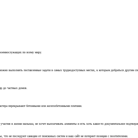
 военнослужащих по всему миру.
можно выполнять поставленные задачи в самых труднодоступных местах, к которым добраться другим с
ир до частных домов.
мастера перекрывают бетонными или железобетонными плитами.
т участия в жизни малыша, не хочет выплачивать алименты и есть хоть какое-то документальное подтвер
, что не последуют санкции от поисковых систем и ваш сайт не потеряет позиции с посетителями.