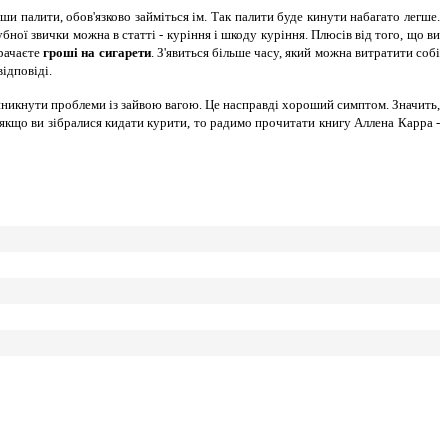
ши палити, обов'язково займіться ім. Так палити буде кинути набагато легше.
ної звички можна в статті - куріння і шкоду куріння. Плюсів від того, що ви
трачаєте
гроші на сигарети
. З'явиться більше часу, який можна витратити собі
відповіді.
ь виникнути проблеми із зайвою вагою. Це насправді хороший симптом. Значить,
ж якщо ви зібралися кидати курити, то радимо прочитати книгу Аллена Карра -