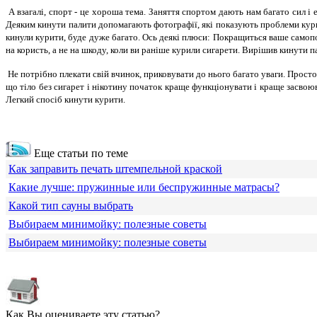
А взагалі, спорт - це хороша тема. Заняття спортом дають нам багато сил і 
Деяким кинути палити допомагають фотографії, які показують проблеми курців
кинули курити, буде дуже багато. Ось деякі плюси: Покращиться ваше самопо
на користь, а не на шкоду, коли ви раніше курили сигарети. Вирішив кинути пал
Не потрібно плекати свій вчинок, приковувати до нього багато уваги. Просто 
що тіло без сигарет і нікотину початок краще функціонувати і краще засвоюв
Легкий спосіб кинути курити.
Еще статьи по теме
Как заправить печать штемпельной краской
Какие лучше: пружинные или беспружинные матрасы?
Какой тип сауны выбрать
Выбираем минимойку: полезные советы
Выбираем минимойку: полезные советы
Как Вы оцениваете эту статью?