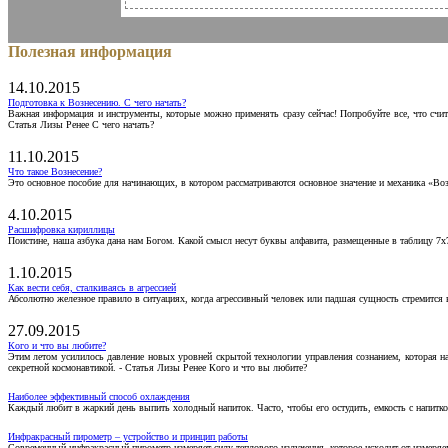
Полезная информация
14.10.2015
Подготовка к Вознесению. С чего начать?
Важная информация и инструменты, которые можно применять сразу сейчас! Попробуйте все, что счит
Статья Лизы Ренее С чего начать?
11.10.2015
Что такое Вознесение?
Это основное пособие для начинающих, в котором рассматриваются основное значение и механика «Воз
4.10.2015
Расшифровка кириллицы
Поистине, наша азбука дана нам Богом. Какой смысл несут буквы алфавита, размещенные в таблицу 7х
1.10.2015
Как вести себя, сталкиваясь в агрессией
Абсолютно железное правило в ситуациях, когда агрессивный человек или падшая сущность стремится ва
27.09.2015
Кого и что вы любите?
Этим летом усилилось давление новых уровней скрытой технологии управления сознанием, которая н
секретной космонавтикой. - Статья Лизы Ренее Кого и что вы любите?
Наиболее эффективный способ охлаждения
Каждый любит в жаркий день выпить холодный напиток. Часто, чтобы его остудить, емкость с напитко
Инфракрасный пирометр – устройство и принцип работы
Современный инфракрасный пирометр измеряет силу теплового излучения, которое исходит от измеряем