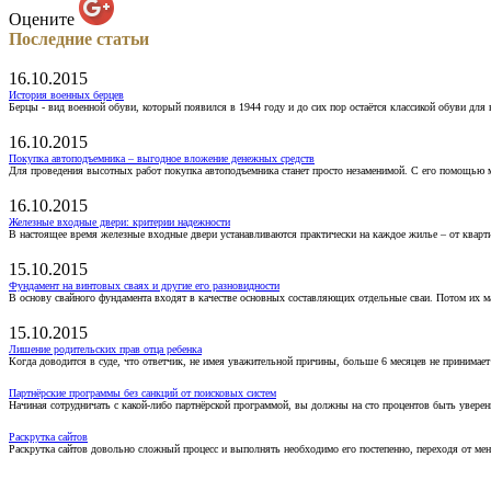
Оцените
Последние статьи
16.10.2015
История военных берцев
Берцы - вид военной обуви, который появился в 1944 году и до сих пор остаётся классикой обуви для
16.10.2015
Покупка автоподъемника – выгодное вложение денежных средств
Для проведения высотных работ покупка автоподъемника станет просто незаменимой. С его помощью 
16.10.2015
Железные входные двери: критерии надежности
В настоящее время железные входные двери устанавливаются практически на каждое жилье – от кварт
15.10.2015
Фундамент на винтовых сваях и другие его разновидности
В основу свайного фундамента входят в качестве основных составляющих отдельные сваи. Потом их 
15.10.2015
Лишение родительских прав отца ребенка
Когда доводится в суде, что ответчик, не имея уважительной причины, больше 6 месяцев не принимае
Партнёрские программы без санкций от поисковых систем
Начиная сотрудничать с какой-либо партнёрской программой, вы должны на сто процентов быть уверены
Раскрутка сайтов
Раскрутка сайтов довольно сложный процесс и выполнять необходимо его постепенно, переходя от ме