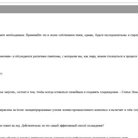
аете необходимым. Применяйте это в своем собственном темпе, однако, будьте последовательны и стара
несения» и обсуждаются различные симптомы, с которыми мы, как люди, можем столкнуться в процессе н
7?
с запугать, состоит в том, чтобы всегда оставаться спокойным и сохранять хладнокровие. - Статья Лизы 
аправлена на более сконцентрированные усилия военно-промышленного комплекса и включает в себя с
м ставят на лед. Действительно ли это самый эффективный способ охлаждения?
ого объекта и лежит в интервале между длинами волн инфракрасного излучения и дневного света.