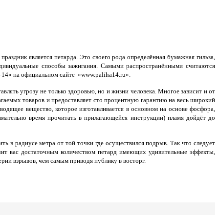
аздник является петарда. Это своего рода определённая бумажная гильза,
ндивидуальные способы зажигания. Самыми распространёнными считаются
14» на официальном сайте «www.paliha14.ru».
лять угрозу не только здоровью, но и жизни человека. Многое зависит и от
лагаемых товаров и предоставляет сто процентную гарантию на весь широкий
водящее вещество, которое изготавливается в основном на основе фосфора,
нимательно время прочитать в прилагающейся инструкции) пламя дойдёт до
ь в радиусе метра от той точки где осуществился подрыв. Так что следует
печит вас достаточным количеством петард имеющих удивительные эффекты,
рии взрывов, чем самым приводя публику в восторг.