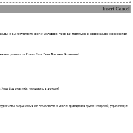
Insert
Cancel
тельны, и вы почувствуете многие улучшения, такие как ментальное и эмоциональное освобождение.
ашего развития. - - Статья Лизы Ренее Что такое Вознесение?
Ренее Как вести себя, сталкиваясь в агрессией
отрудничество вооруженных сил человечества и многих группировок других измерений, управляющих