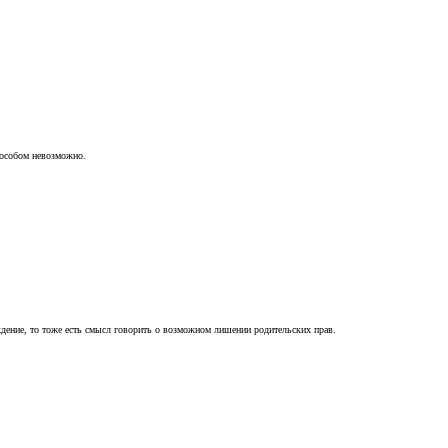
пособом невозможно.
ждение, то тоже есть смысл говорить о возможном лишении родительских прав.