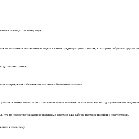
 военнослужащих по всему миру.
можно выполнять поставленные задачи в самых труднодоступных местах, к которым добраться другим с
ир до частных домов.
мастера перекрывают бетонными или железобетонными плитами.
т участия в жизни малыша, не хочет выплачивать алименты и есть хоть какое-то документальное подтвер
, что не последуют санкции от поисковых систем и ваш сайт не потеряет позиции с посетителями.
ньшего к большему.