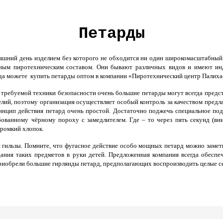
Петарды
ний день изделием без которого не обходится ни один широкомасштабный пр
льным пиротехническим составом. Они бывают различных видов и имеют и
да можете купить петарды оптом в компании «Пиротехнический центр Палиха-
требуемой техники безопасности очень большие петарды могут всегда представ
елий, поэтому организация осуществляет особый контроль за качеством пред
инцип действия петард очень простой. Достаточно поджечь специальное под
бованному чёрному пороху с замедлителем. Где – то через пять секунд (в
громкий хлопок.
ильзы. Помните, что фугасное действие особо мощных петард можно заметит
адания таких предметов в руки детей. Предложенная компания всегда обес
риобрели большие гирлянды петард, предполагающих воспроизводить целые се