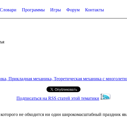
Словари
Программы
Игры
Форум
Контакты
ья
а, Прикладная механика, Теоретическая механика с многолетним
Подписаться на RSS статей этой тематики
которого не обходится ни один широкомасштабный праздник явл