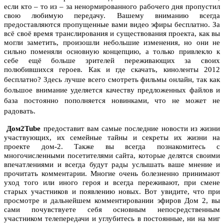
если кто – то из – за ненормированного рабочего дня пропустил
свою любимую передачу. Вашему вниманию всегда
предоставляются пропущенные вами видео эфиры бесплатно. За
всё своё время транслирования и существования проекта, как вы
могли заметить, произошли небольшие изменения, но они не
сильно поменяли основную концепцию, а только привлекло к
себе ещё больше зрителей переживающих за своих
полюбившихся героев. Как и где скачать, киноленты 2012
бесплатно?
Здесь лучше всего
смотреть фильмы онлайн
, так как
большое внимание уделяется качеству предложенных файлов и
база постоянно пополняется новинками, что не может не
радовать.
Дом2Tube
предоставит вам самые последние новости из жизни
участвующих, их семейные тайны и секреты их жизни на
проекте дом-2. Также вы всегда познакомитесь с
многочисленными посетителями сайта, которые делятся своими
впечатлениями и всегда будут рады услышать ваше мнение и
прочитать комментарии. Многие очень болезненно принимают
уход того или иного героя и всегда переживают, при смене
старых участников и появлению новых. Вот увидите, что при
просмотре и дальнейшем комментировании эфиров Дом 2, вы
сами почувствуете себя основным непосредственным
участником телепередачи и углубитесь в постоянные, ни на миг