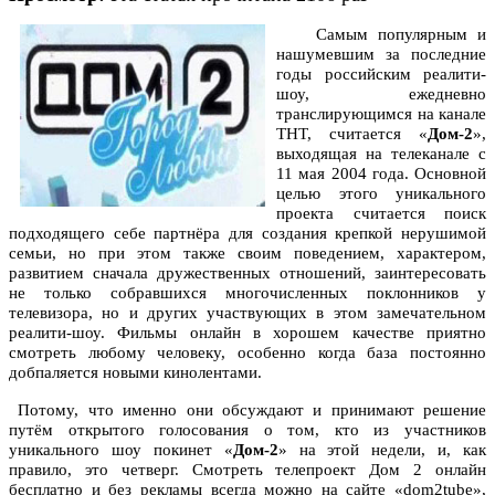
Самым популярным и
нашумевшим за последние
годы российским реалити-
шоу, ежедневно
транслирующимся на канале
ТНТ, считается «
Дом-2
»,
выходящая на телеканале с
11 мая 2004 года. Основной
целью этого уникального
проекта считается поиск
подходящего себе партнёра для создания крепкой нерушимой
семьи, но при этом также своим поведением, характером,
развитием сначала дружественных отношений, заинтересовать
не только собравшихся многочисленных поклонников у
телевизора, но и других участвующих в этом замечательном
реалити-шоу.
Фильмы онлайн в хорошем качестве приятно
смотреть любому человеку, особенно когда база постоянно
добпаляется новыми кинолентами.
Потому, что именно они обсуждают и принимают решение
путём открытого голосования о том, кто из участников
уникального шоу покинет «
Дом-2
» на этой недели, и, как
правило, это четверг. Смотреть телепроект Дом 2 онлайн
бесплатно и без рекламы всегда можно на сайте «dom2tube»,