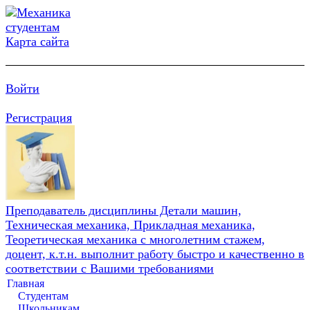
Карта сайта
Войти
Регистрация
Преподаватель дисциплины Детали машин,
Техническая механика, Прикладная механика,
Теоретическая механика с многолетним стажем,
доцент, к.т.н. выполнит работу быстро и качественно в
соответствии с Вашими требованиями
Главная
Студентам
Школьникам