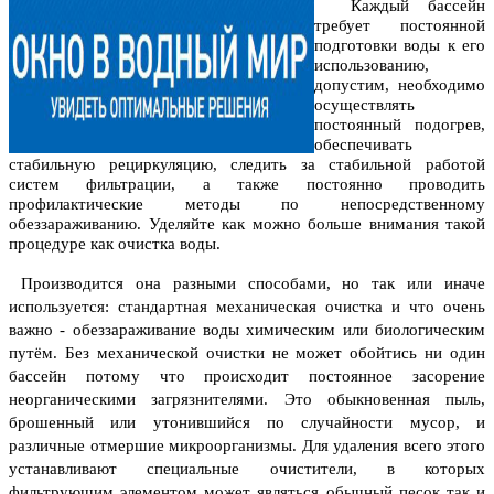
Каждый бассейн
требует постоянной
подготовки воды к его
использованию,
допустим, необходимо
осуществлять
постоянный подогрев,
обеспечивать
стабильную рециркуляцию, следить за стабильной работой
систем фильтрации, а также постоянно проводить
профилактические методы по непосредственному
обеззараживанию. Уделяйте как можно больше внимания такой
процедуре как очистка воды.
Производится она разными способами, но так или иначе
используется: стандартная механическая очистка и что очень
важно - обеззараживание воды химическим или биологическим
путём. Без механической очистки не может обойтись ни один
бассейн потому что происходит постоянное засорение
неорганическими загрязнителями. Это обыкновенная пыль,
брошенный или утонившийся по случайности мусор, и
различные отмершие микроорганизмы. Для удаления всего этого
устанавливают специальные очистители, в которых
фильтрующим элементом может являться обычный песок так и