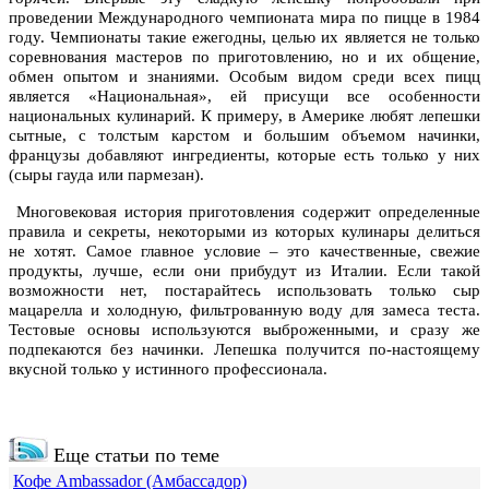
проведении Международного чемпионата мира по пицце в 1984
году. Чемпионаты такие ежегодны, целью их является не только
соревнования мастеров по приготовлению, но и их общение,
обмен опытом и знаниями. Особым видом среди всех пицц
является «Национальная», ей присущи все особенности
национальных кулинарий. К примеру, в Америке любят лепешки
сытные, с толстым карстом и большим объемом начинки,
французы добавляют ингредиенты, которые есть только у них
(сыры гауда или пармезан).
Многовековая история приготовления содержит определенные
правила и секреты, некоторыми из которых кулинары делиться
не хотят. Самое главное условие – это качественные, свежие
продукты, лучше, если они прибудут из Италии. Если такой
возможности нет, постарайтесь использовать только сыр
мацарелла и холодную, фильтрованную воду для замеса теста.
Тестовые основы используются выброженными, и сразу же
подпекаются без начинки. Лепешка получится по-настоящему
вкусной только у истинного профессионала.
Еще статьи по теме
Кофе Ambassador (Амбассадор)