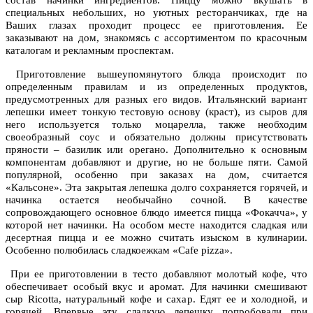
состав начинки ингредиентов. Пиццу можно вкушать в
специальных небольших, но уютных ресторанчиках, где на
Ваших глазах проходит процесс ее приготовления. Ее
заказывают на дом, знакомясь с ассортиментом по красочным
каталогам и рекламным проспектам.
Приготовление вышеупомянутого блюда происходит по
определенным правилам и из определенных продуктов,
предусмотренных для разных его видов. Итальянский вариант
лепешки имеет тонкую тестовую основу (краст), из сыров для
него используется только моцарелла, также необходим
своеобразный соус и обязательно должны присутствовать
пряности – базилик или орегано. Дополнительно к основным
компонентам добавляют и другие, но не больше пяти. Самой
популярной, особенно при заказах на дом, считается
«Кальсоне». Эта закрытая лепешка долго сохраняется горячей, и
начинка остается необычайно сочной. В качестве
сопровождающего основное блюдо имеется пицца «Фокачча», у
которой нет начинки. На особом месте находится сладкая или
десертная пицца и ее можно считать изыском в кулинарии.
Особенно полюбилась сладкоежкам «Cafe pizza».
При ее приготовлении в тесто добавляют молотый кофе, что
обеспечивает особый вкус и аромат. Для начинки смешивают
сыр Ricotta, натуральный кофе и сахар. Едят ее и холодной, и
горячей. Впервые эту сладкую лепешку попробовали при