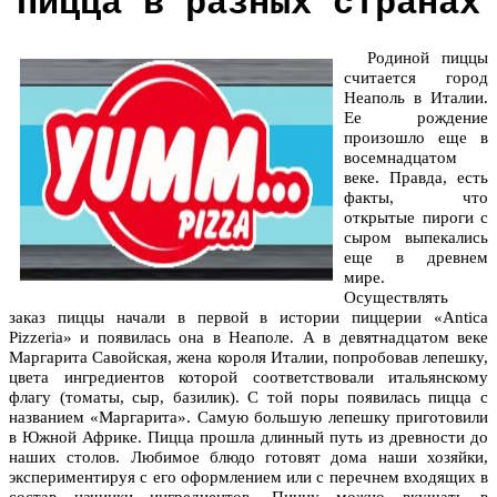
Пицца в разных странах
Родиной пиццы
считается город
Неаполь в Италии.
Ее рождение
произошло еще в
восемнадцатом
веке. Правда, есть
факты, что
открытые пироги с
сыром выпекались
еще в древнем
мире.
Осуществлять
заказ пиццы
начали в первой в истории пиццерии «Antica
Pizzeria» и появилась она в Неаполе. А в девятнадцатом веке
Маргарита Савойская, жена короля Италии, попробовав лепешку,
цвета ингредиентов которой соответствовали итальянскому
флагу (томаты, сыр, базилик). С той поры появилась пицца с
названием «Маргарита». Самую большую лепешку приготовили
в Южной Африке. Пицца прошла длинный путь из древности до
наших столов. Любимое блюдо готовят дома наши хозяйки,
экспериментируя с его оформлением или с перечнем входящих в