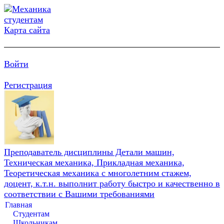
Карта сайта
Войти
Регистрация
Преподаватель дисциплины Детали машин,
Техническая механика, Прикладная механика,
Теоретическая механика с многолетним стажем,
доцент, к.т.н. выполнит работу быстро и качественно в
соответствии с Вашими требованиями
Главная
Студентам
Школьникам