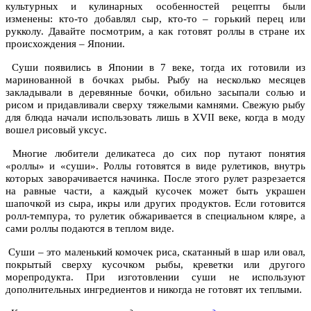
культурных и кулинарных особенностей рецепты были
изменены: кто-то добавлял сыр, кто-то – горький перец или
рукколу. Давайте посмотрим, а как готовят роллы в стране их
происхождения – Японии.
Суши появились в Японии в 7 веке, тогда их готовили из
маринованной в бочках рыбы. Рыбу на несколько месяцев
закладывали в деревянные бочки, обильно засыпали солью и
рисом и придавливали сверху тяжелыми камнями. Свежую рыбу
для блюда начали использовать лишь в XVII веке, когда в моду
вошел рисовый уксус.
Многие любители деликатеса до сих пор путают понятия
«роллы» и «суши». Роллы готовятся в виде рулетиков, внутрь
которых заворачивается начинка. После этого рулет разрезается
на равные части, а каждый кусочек может быть украшен
шапочкой из сыра, икры или других продуктов. Если готовится
ролл-темпура, то рулетик обжаривается в специальном кляре, а
сами роллы подаются в теплом виде.
Суши – это маленький комочек риса, скатанный в шар или овал,
покрытый сверху кусочком рыбы, креветки или другого
морепродукта. При изготовлении суши не используют
дополнительных ингредиентов и никогда не готовят их теплыми.