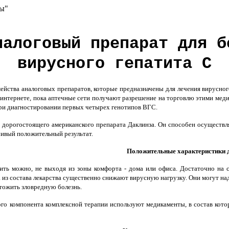
вы"
налоговый препарат для б
вирусного гепатита С
ства аналоговых препаратов, которые предназначены для лечения вирусного
 интернете, пока аптечные сети получают разрешение на торговлю этими меди
ри диагностировании первых четырех генотипов ВГС.
дорогостоящего американского препарата Даклинза. Он способен осуществлят
ивый положительный результат.
Положительные характеристики 
ить можно, не выходя из зоны комфорта - дома или офиса. Достаточно на с
з состава лекарства существенно снижают вирусную нагрузку. Они могут наде
чтожить зловредную болезнь.
ого компонента комплексной терапии используют медикаменты, в состав котор