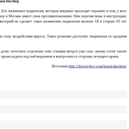
зан Dacihep
 Его назначают пациентам, которые впервые проходят терапию и тем, у кого
hep в Москве имеет свои противопоказания. Они перечислены в инструкции,
который не сделает такое назначение пациентам моложе 18 и старше 65 лет
ую силу воздействия вируса. Такое решение доступно пациентам со средним
 дому почтовое отделение или станция метро) уже спас жизни сотен тысяч
 происходить под наблюдением и контролем со стороны лечащего врача.
Источник
http://doctor-hcv.com/kupit-dacihep/