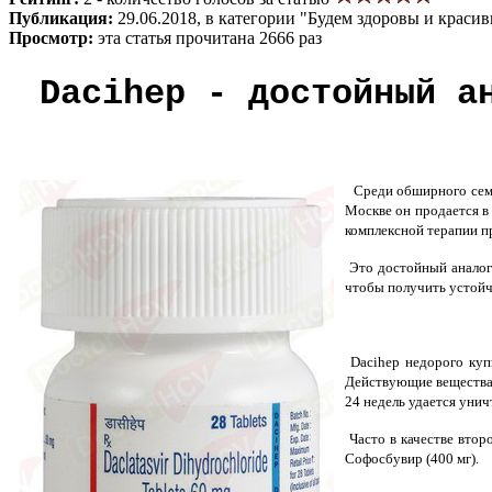
Публикация:
29.06.2018, в категории "Будем здоровы и краси
Просмотр:
эта статья прочитана 2666 раз
Dacihep - достойный а
Среди обширного семей
Москве он продается в
комплексной терапии п
Это достойный аналог 
чтобы получить устойч
Dacihep недорого куп
Действующие вещества и
24 недель удается уни
Часто в качестве втор
Софосбувир (400 мг).