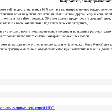
Кому показан, а кому противопока
рого сейчас доступна всем, в 98% случаев гарантирует полное выздоровление.
егативный опыт безуспешного лечения. Как и любой другой медикамент, Daci
 почитать на сайте продавца. Об этом должен предупредить лечащий врач, 
- возможно с большой опаской и под тщательным наблюдением).
ть - это шанс начать незамедлительное лечение и прекратить разрушительн
вляют большинство многомиллионной армии зараженных людей.
рого предполагает его оперативную доставку (это может быть ближайшее к
свою гуманную миссию. В обязательном порядке назначение и лечение должно
равильно применять спрей ИРС.