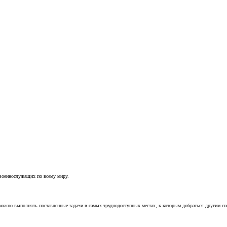
 военнослужащих по всему миру.
можно выполнять поставленные задачи в самых труднодоступных местах, к которым добраться другим с