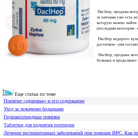
Dacihep, продажа кото
за плечами уже есть н
которую можно найти и
(последняя категория 
Dacihep недорого купи
достатком - они соста
Dacihep, продажа кото
больных и продолжает 
Еще статьи по теме
Понятие «здоровье» и его содержание
Уход за лежачими больными
Гидроколлоидные повязки
Таблетки для поднятия потенции
Лечение респираторных заболеваний при помощи ИРС. Как п