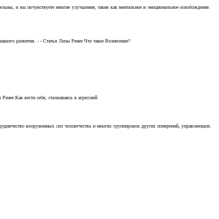
тельны, и вы почувствуете многие улучшения, такие как ментальное и эмоциональное освобождение.
ашего развития. - - Статья Лизы Ренее Что такое Вознесение?
Ренее Как вести себя, сталкиваясь в агрессией
отрудничество вооруженных сил человечества и многих группировок других измерений, управляющих