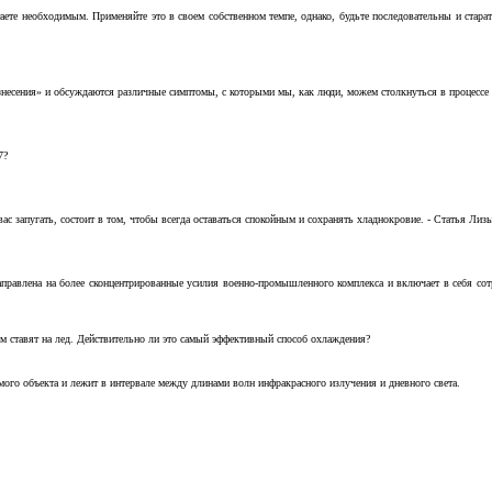
аете необходимым. Применяйте это в своем собственном темпе, однако, будьте последовательны и стара
несения» и обсуждаются различные симптомы, с которыми мы, как люди, можем столкнуться в процессе н
7?
с запугать, состоит в том, чтобы всегда оставаться спокойным и сохранять хладнокровие. - Статья Лизы 
аправлена на более сконцентрированные усилия военно-промышленного комплекса и включает в себя с
м ставят на лед. Действительно ли это самый эффективный способ охлаждения?
ого объекта и лежит в интервале между длинами волн инфракрасного излучения и дневного света.