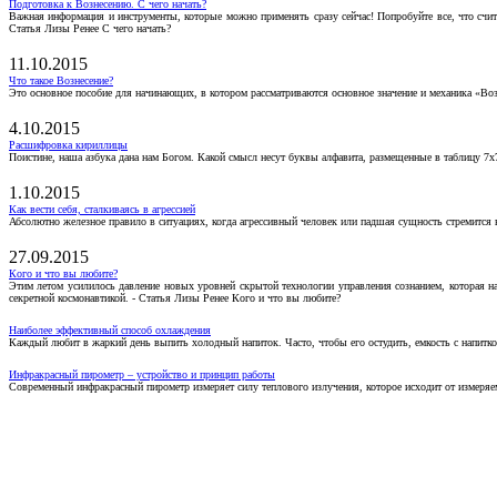
Подготовка к Вознесению. С чего начать?
Важная информация и инструменты, которые можно применять сразу сейчас! Попробуйте все, что счит
Статья Лизы Ренее С чего начать?
11.10.2015
Что такое Вознесение?
Это основное пособие для начинающих, в котором рассматриваются основное значение и механика «Воз
4.10.2015
Расшифровка кириллицы
Поистине, наша азбука дана нам Богом. Какой смысл несут буквы алфавита, размещенные в таблицу 7х
1.10.2015
Как вести себя, сталкиваясь в агрессией
Абсолютно железное правило в ситуациях, когда агрессивный человек или падшая сущность стремится ва
27.09.2015
Кого и что вы любите?
Этим летом усилилось давление новых уровней скрытой технологии управления сознанием, которая н
секретной космонавтикой. - Статья Лизы Ренее Кого и что вы любите?
Наиболее эффективный способ охлаждения
Каждый любит в жаркий день выпить холодный напиток. Часто, чтобы его остудить, емкость с напитко
Инфракрасный пирометр – устройство и принцип работы
Современный инфракрасный пирометр измеряет силу теплового излучения, которое исходит от измеряем