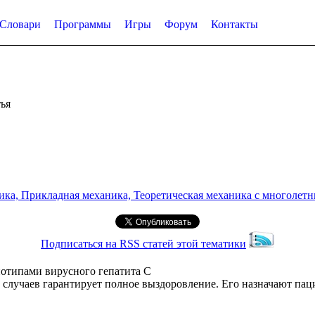
Словари
Программы
Игры
Форум
Контакты
ья
а, Прикладная механика, Теоретическая механика с многолетним
Подписаться на RSS статей этой тематики
енотипами вирусного гепатита С
% случаев гарантирует полное выздоровление. Его назначают паци