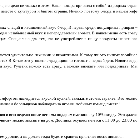
 но дело не только в этом. Наши повара привезли с собой из родных стран
я вместе с культурой и бытом страны. Именно поэтому блюда в нашем кафе
ных специй и насыщенный вкус блюд. И первая среди популярных приправ –
блюдам незабываемый вкус и непередаваемый аромат. В нашем меню есть сразу
цах. Специально для тех, кто не употребляет в пищу продукты животного
чаются удивительно нежными и пикантными. К тому же это низкокалорийное
тся? В Китае это угощение традиционно готовят в первый день Нового года,
 вкус. Рулетик можно есть сразу, а можно запекать или поджаривать. Мы
омфортом насладиться вкусной кухней, закажите столик заранее. Это можно
глашаем болельщиков наблюдать за играми любимых команд вместе!
ния и всю неделю после него мы подарим имениннику 10% скидку. Это далеко
ониса» можно заказать на дом. Доставка осуществляется с 11:00 до 23:00 по
ем уровне, и вы долгие годы будете хранить приятные воспоминания.