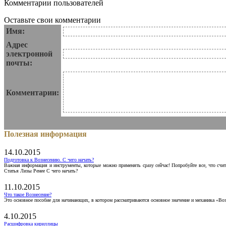
Комментарии пользователей
Оставьте свои комментарии
Имя:
Адрес
электронной
почты:
Комментарии:
Полезная информация
14.10.2015
Подготовка к Вознесению. С чего начать?
Важная информация и инструменты, которые можно применять сразу сейчас! Попробуйте все, что счит
Статья Лизы Ренее С чего начать?
11.10.2015
Что такое Вознесение?
Это основное пособие для начинающих, в котором рассматриваются основное значение и механика «Воз
4.10.2015
Расшифровка кириллицы