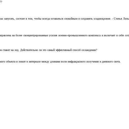
7?
с запугать, состоит в том, чтобы всегда оставаться спокойным и сохранять хладнокровие. - Статья Лизы 
аправлена на более сконцентрированные усилия военно-промышленного комплекса и включает в себя с
м ставят на лед. Действительно ли это самый эффективный способ охлаждения?
ого объекта и лежит в интервале между длинами волн инфракрасного излучения и дневного света.