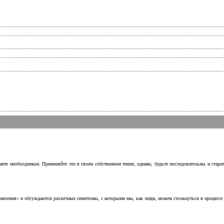
аете необходимым. Применяйте это в своем собственном темпе, однако, будьте последовательны и стара
несения» и обсуждаются различные симптомы, с которыми мы, как люди, можем столкнуться в процессе н