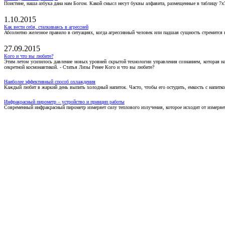
Поистине, наша азбука дана нам Богом. Какой смысл несут буквы алфавита, размещенные в таблицу 7х
1.10.2015
Как вести себя, сталкиваясь в агрессией
Абсолютно железное правило в ситуациях, когда агрессивный человек или падшая сущность стремится ва
27.09.2015
Кого и что вы любите?
Этим летом усилилось давление новых уровней скрытой технологии управления сознанием, которая н
секретной космонавтикой. - Статья Лизы Ренее Кого и что вы любите?
Наиболее эффективный способ охлаждения
Каждый любит в жаркий день выпить холодный напиток. Часто, чтобы его остудить, емкость с напитко
Инфракрасный пирометр – устройство и принцип работы
Современный инфракрасный пирометр измеряет силу теплового излучения, которое исходит от измеряем