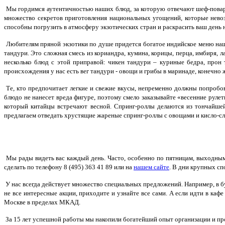
Мы гордимся аутентичностью наших блюд, за которую отвечают шеф-повара 
множество секретов приготовления национальных угощений, которые невоз
способны погрузить в атмосферу экзотических стран и раскрасить ваш день
Любителям пряной экзотики по душе придется богатое индийское меню наш
тандури. Это сложная смесь из кориандра, кумина, корицы, перца, имбиря, 
несколько блюд с этой приправой: чикен тандури – куриные бедра, прон
происхождения у нас есть вег тандури - овощи и грибы в маринаде, конечно 
Те, кто предпочитает легкие и свежие вкусы, непременно должны попробо
блюдо не нанесет вреда фигуре, поэтому смело заказывайте «весенние руле
который китайцы встречают весной. Спринг-роллы делаются из тончайшей
предлагаем отведать хрустящие жареные спринг-роллы с овощами и кисло-сл
Мы рады видеть вас каждый день. Часто, особенно по пятницам, выходным 
сделать по телефону 8 (495) 363 41 89 или на
нашем сайте
. В дни крупных с
У нас всегда действует множество специальных предложений. Например, в б
не все интересные акции, приходите и узнайте все сами. А если идти в каф
Москве в пределах МКАД.
За 15 лет успешной работы мы накопили богатейший опыт организации и про