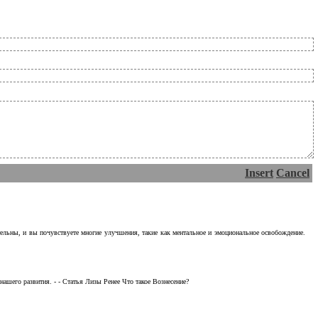
Insert
Cancel
тельны, и вы почувствуете многие улучшения, такие как ментальное и эмоциональное освобождение.
ашего развития. - - Статья Лизы Ренее Что такое Вознесение?