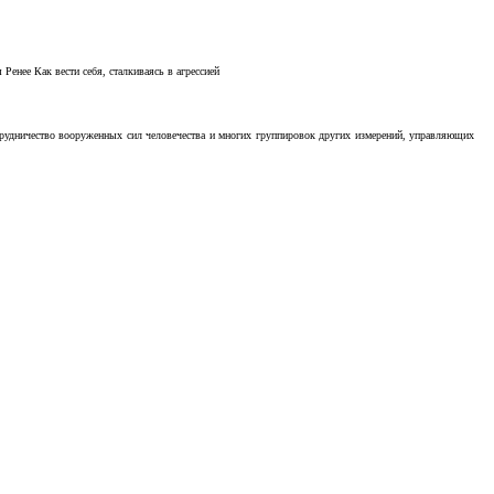
Ренее Как вести себя, сталкиваясь в агрессией
отрудничество вооруженных сил человечества и многих группировок других измерений, управляющих