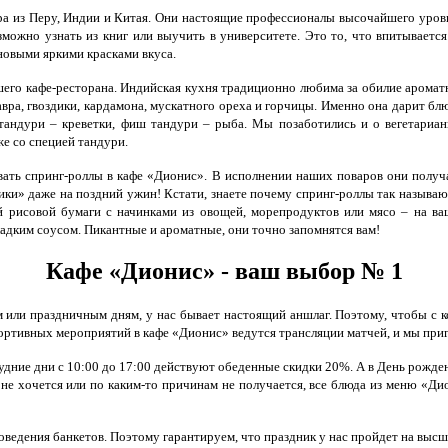
из Перу, Индии и Китая. Они настоящие профессионалы высочайшего уровня,
можно узнать из книг или выучить в университете. Это то, что впитываетс
 новыми яркими красками вкуса.
его кафе-ресторана. Индийская кухня традиционно любима за обилие аромат
лавра, гвоздики, кардамона, мускатного ореха и горчицы. Именно она дарит 
 тандури – креветки, фиш тандури – рыба. Мы позаботились и о вегетариан
же со специей тандури.
вать спринг-роллы в кафе «Дионис». В исполнении наших поваров они полу
тики» даже на поздний ужин! Кстати, знаете почему спринг-роллы так называю
 рисовой бумаги с начинками из овощей, морепродуктов или мясо – на ваш
адким соусом. Пикантные и ароматные, они точно запомнятся вам!
Кафе «Дионис» - ваш выбор № 1
или праздничным дням, у нас бывает настоящий аншлаг. Поэтому, чтобы с к
портивных мероприятий в кафе «Дионис» ведутся трансляции матчей, и мы при
удние дни с 10:00 до 17:00 действуют обеденные скидки 20%. А в День рожде
е не хочется или по каким-то причинам не получается, все блюда из меню «Ди
ведения банкетов. Поэтому гарантируем, что праздник у нас пройдет на высш