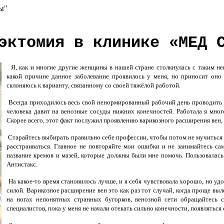
вы"
эктомия в клинике «МЕД 
Я, как и многие другие женщины в нашей стране столкнулась с таким не
какой причине данное заболевание проявилось у меня, но приносит оно
склоняюсь к варианту, связанному со своей тяжёлой работой.
Всегда приходилось весь свой ненормированный рабочий день проводить н
человека давит на венозные сосуды нижних конечностей. Работала я мног
Скорее всего, этот факт послужил проявлению варикозного расширения вен, т
Старайтесь выбирать правильно себе профессии, чтобы потом не мучиться с 
расстраиваться. Главное не повторяйте мои ошибки и не занимайтесь са
название кремов и мазей, которые должны были мне помочь. Пользовалась
Антистакс.
На какое-то время становилось лучше, и я себя чувствовала хорошо, но уд
силой. Варикозное расширение вен это как раз тот случай, когда проще выл
на ногах непонятных странных бугорков, венозной сети обращайтесь с
специалистов, пока у меня не начали отекать сильно конечности, появляться 