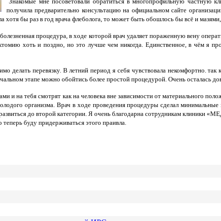
Знакомые мне посоветовали обратиться в многопрофильную частную кл
получила предварительно консультацию на официальном сайте организа
хотя бы раз в год врача флеболога, то может быть обошлось бы всё и мазями,
болезненная процедура, в ходе которой врач удаляет пораженную вену операти
омию хоть и поздно, но это лучше чем никогда. Единственное, в чём я прос
мо делать перевязку. В летний период я себя чувствовала некомфортно. так к
чальном этапе можно обойтись более простой процедурой. Очень осталась д
гами и на тебя смотрят как на человека вне зависимости от материального пол
олодого организма. Врач в ходе проведения процедуры сделал минимальные н
развиться до второй категории. Я очень благодарна сотрудникам клиники «М
 теперь буду придерживаться этого праивла.