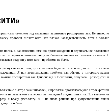
СИТИ»
приятным явлением под названием варикозное расширение вен. Не знаю, по
 массу проблем. Может быть это плохая наследственность, хотя я больше
а ногах, а, как известно, именно прямохождение и вертикальное положение
о лет поваром и готовила пищу на большое количество человек в столовой.
ак как в роду ни у кого такой проблемы не было.
распухшими ногами, ну а если такая беда настигла и вас, то не стоит сильно
молечением. Я при возникновении проблем, как обычно в интернете нашла
 такими препаратами как Трибенозид и Веноплант, покупала Троксерутин и
овольствие быстро заканчивалось, и проблема проявлялась уже с троекратной
ечить на начальном этапе, чем на последней стадии развития. При выявлении
разу к врачу флебологу. Я и не знала раньше про существование таких
судороги и боли.