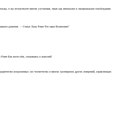
тельны, и вы почувствуете многие улучшения, такие как ментальное и эмоциональное освобождение.
ашего развития. - - Статья Лизы Ренее Что такое Вознесение?
Ренее Как вести себя, сталкиваясь в агрессией
отрудничество вооруженных сил человечества и многих группировок других измерений, управляющих