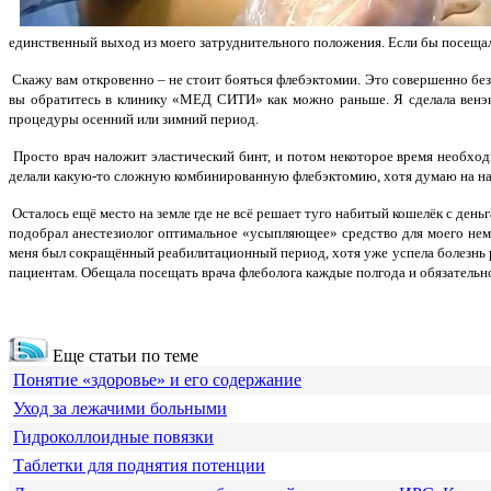
единственный выход из моего затруднительного положения. Если бы посещала 
Скажу вам откровенно – не стоит бояться флебэктомии. Это совершенно без
вы обратитесь в клинику «МЕД СИТИ» как можно раньше. Я сделала венэкт
процедуры осенний или зимний период.
Просто врач наложит эластический бинт, и потом некоторое время необходи
делали какую-то сложную комбинированную флебэктомию, хотя думаю на на
Осталось ещё место на земле где не всё решает туго набитый кошелёк с день
подобрал анестезиолог оптимальное «усыпляющее» средство для моего нем
меня был сокращённый реабилитационный период, хотя уже успела болезнь 
пациентам. Обещала посещать врача флеболога каждые полгода и обязательно
Еще статьи по теме
Понятие «здоровье» и его содержание
Уход за лежачими больными
Гидроколлоидные повязки
Таблетки для поднятия потенции