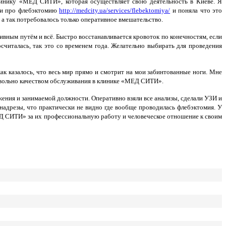
инику «МЕД СИТИ», которая осуществляет свою деятельность в Киеве. Я
ции про флебэктомию
http://medcity.ua/services/flebektomiya/
и поняла что это
 а так потребовалось только оперативное вмешательство.
вным путём и всё. Быстро восстанавливается кровоток по конечностям, если
читалась, так это со временем года. Желательно выбирать для проведения
ак казалось, что весь мир прямо и смотрит на мои забинтованные ноги. Мне
овольно качеством обслуживания в клинике «МЕД СИТИ».
ожения и занимаемой должности. Оперативно взяли все анализы, сделали УЗИ и
адрезы, что практически не видно где вообще проводилась флебэктомия. У
ЕД СИТИ» за их профессиональную работу и человеческое отношение к своим