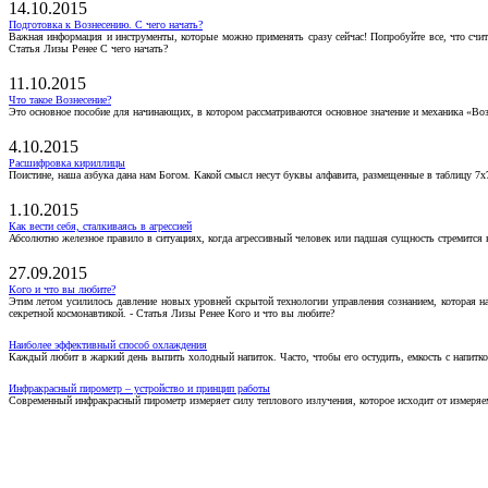
14.10.2015
Подготовка к Вознесению. С чего начать?
Важная информация и инструменты, которые можно применять сразу сейчас! Попробуйте все, что счит
Статья Лизы Ренее С чего начать?
11.10.2015
Что такое Вознесение?
Это основное пособие для начинающих, в котором рассматриваются основное значение и механика «Воз
4.10.2015
Расшифровка кириллицы
Поистине, наша азбука дана нам Богом. Какой смысл несут буквы алфавита, размещенные в таблицу 7х
1.10.2015
Как вести себя, сталкиваясь в агрессией
Абсолютно железное правило в ситуациях, когда агрессивный человек или падшая сущность стремится ва
27.09.2015
Кого и что вы любите?
Этим летом усилилось давление новых уровней скрытой технологии управления сознанием, которая н
секретной космонавтикой. - Статья Лизы Ренее Кого и что вы любите?
Наиболее эффективный способ охлаждения
Каждый любит в жаркий день выпить холодный напиток. Часто, чтобы его остудить, емкость с напитко
Инфракрасный пирометр – устройство и принцип работы
Современный инфракрасный пирометр измеряет силу теплового излучения, которое исходит от измеряем