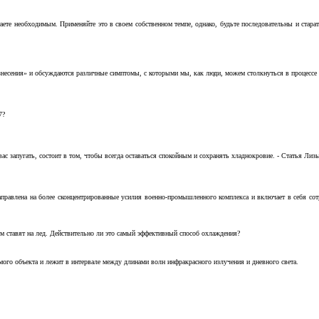
аете необходимым. Применяйте это в своем собственном темпе, однако, будьте последовательны и стара
несения» и обсуждаются различные симптомы, с которыми мы, как люди, можем столкнуться в процессе н
7?
с запугать, состоит в том, чтобы всегда оставаться спокойным и сохранять хладнокровие. - Статья Лизы 
аправлена на более сконцентрированные усилия военно-промышленного комплекса и включает в себя с
м ставят на лед. Действительно ли это самый эффективный способ охлаждения?
ого объекта и лежит в интервале между длинами волн инфракрасного излучения и дневного света.