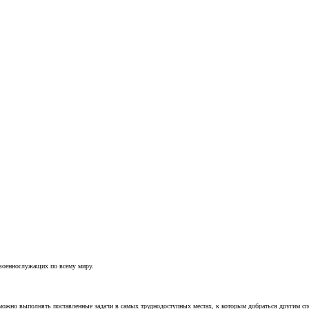
 военнослужащих по всему миру.
можно выполнять поставленные задачи в самых труднодоступных местах, к которым добраться другим с