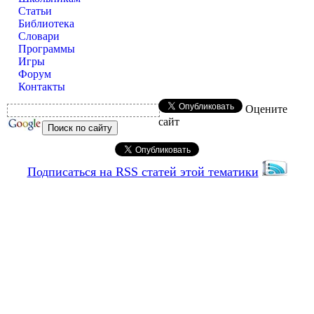
Статьи
Библиотека
Словари
Программы
Игры
Форум
Контакты
Оцените
сайт
Подписаться на RSS статей этой тематики