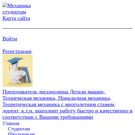
Карта сайта
Войти
Регистрация
Преподаватель дисциплины Детали машин,
Техническая механика, Прикладная механика,
Теоретическая механика с многолетним стажем,
доцент, к.т.н. выполнит работу быстро и качественно в
соответствии с Вашими требованиями
Главная
Студентам
Школьникам