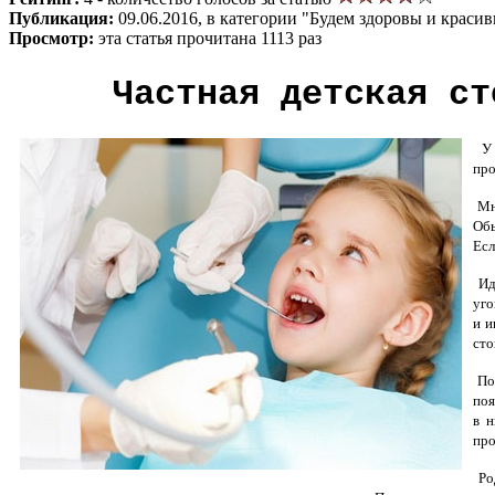
Публикация:
09.06.2016, в категории "Будем здоровы и краси
Просмотр:
эта статья прочитана 1113 раз
Частная детская ст
У д
про
Мно
Обы
Есл
Идт
уго
и и
сто
Поя
поя
в н
про
Ро