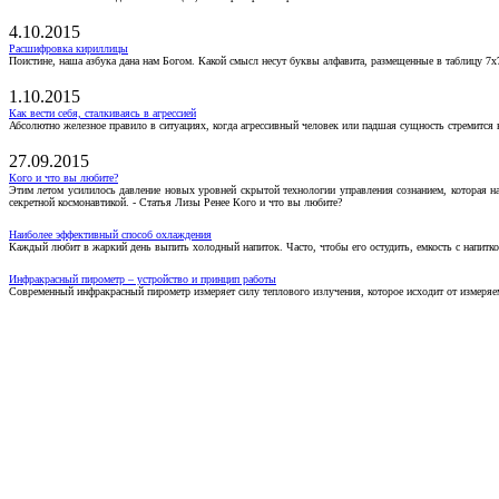
4.10.2015
Расшифровка кириллицы
Поистине, наша азбука дана нам Богом. Какой смысл несут буквы алфавита, размещенные в таблицу 7х
1.10.2015
Как вести себя, сталкиваясь в агрессией
Абсолютно железное правило в ситуациях, когда агрессивный человек или падшая сущность стремится ва
27.09.2015
Кого и что вы любите?
Этим летом усилилось давление новых уровней скрытой технологии управления сознанием, которая н
секретной космонавтикой. - Статья Лизы Ренее Кого и что вы любите?
Наиболее эффективный способ охлаждения
Каждый любит в жаркий день выпить холодный напиток. Часто, чтобы его остудить, емкость с напитко
Инфракрасный пирометр – устройство и принцип работы
Современный инфракрасный пирометр измеряет силу теплового излучения, которое исходит от измеряем