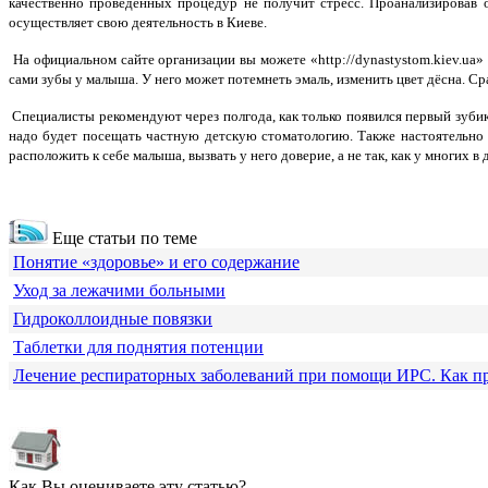
качественно проведенных процедур не получит стресс. Проанализировав
осуществляет свою деятельность в Киеве.
На официальном сайте организации вы можете «http://dynastystom.kiev.ua»
сами зубы у малыша. У него может потемнеть эмаль, изменить цвет дёсна. 
Специалисты рекомендуют через полгода, как только появился первый зубик 
надо будет посещать частную детскую стоматологию. Также настоятельно р
расположить к себе малыша, вызвать у него доверие, а не так, как у многих
Еще статьи по теме
Понятие «здоровье» и его содержание
Уход за лежачими больными
Гидроколлоидные повязки
Таблетки для поднятия потенции
Лечение респираторных заболеваний при помощи ИРС. Как п
Как Вы оцениваете эту статью?