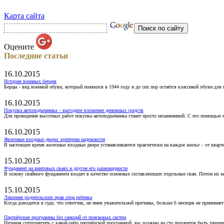
Карта сайта
Оцените
Последние статьи
16.10.2015
История военных берцев
Берцы - вид военной обуви, который появился в 1944 году и до сих пор остаётся классикой обуви для
16.10.2015
Покупка автоподъемника – выгодное вложение денежных средств
Для проведения высотных работ покупка автоподъемника станет просто незаменимой. С его помощью 
16.10.2015
Железные входные двери: критерии надежности
В настоящее время железные входные двери устанавливаются практически на каждое жилье – от кварт
15.10.2015
Фундамент на винтовых сваях и другие его разновидности
В основу свайного фундамента входят в качестве основных составляющих отдельные сваи. Потом их 
15.10.2015
Лишение родительских прав отца ребенка
Когда доводится в суде, что ответчик, не имея уважительной причины, больше 6 месяцев не принимае
Партнёрские программы без санкций от поисковых систем
Начиная сотрудничать с какой-либо партнёрской программой, вы должны на сто процентов быть уверены