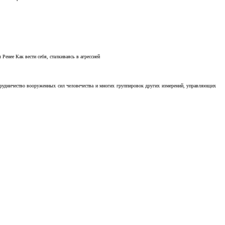
Ренее Как вести себя, сталкиваясь в агрессией
отрудничество вооруженных сил человечества и многих группировок других измерений, управляющих