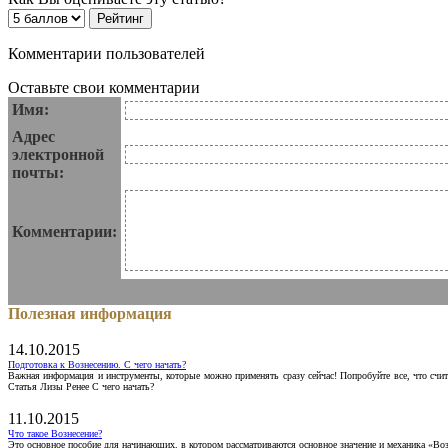
Комментарии пользователей
Оставьте свои комментарии
Имя:
Адрес
электронной
почты:
Комментарии:
Полезная информация
14.10.2015
Подготовка к Вознесению. С чего начать?
Важная информация и инструменты, которые можно применять сразу сейчас! Попробуйте все, что счит
Статья Лизы Ренее С чего начать?
11.10.2015
Что такое Вознесение?
Это основное пособие для начинающих, в котором рассматриваются основное значение и механика «Воз