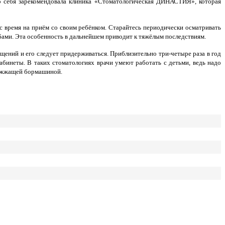
о себя зарекомендовала клиника «Стоматологическая ДИНАСТИЯ», которая
ас время на приём со своим ребёнком. Старайтесь периодически осматривать
бами. Эта особенность в дальнейшем приводит к тяжёлым последствиям.
ещений и его следует придерживаться. Приблизительно три-четыре раза в год
абинеты. В таких стоматологиях врачи умеют работать с детьми, ведь надо
 жужжащей бормашиной.