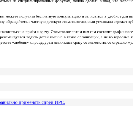
 отзывы на специализированных форумах, можно сделать вывод, что хорош
 вы можете получить бесплатную консультацию и записаться в удобное для в
Сразу обращайтесь в частную детскую стоматологию, если услышали скрежет зу
записаться на приём к врачу. Стоматолог потом вам сам составит график пос
екомендуется водить детей именно в такие организации, а не во взрослые к
 в детстве «любовь» к процедурам начиналась сразу со знакомства со страшно
равильно применять спрей ИРС.