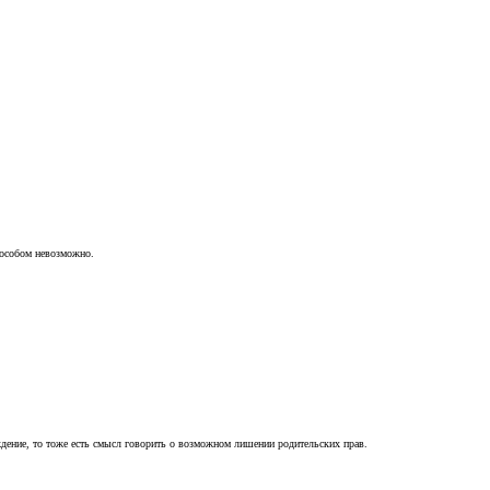
пособом невозможно.
ждение, то тоже есть смысл говорить о возможном лишении родительских прав.