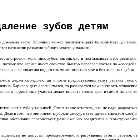
даление зубов детям
то довольно часто. Причиной может послужить даже болезнь будущей мамы,
тся патологии развития зубного зачатка у малыша.
ость строения молочных зубов, так как оно и подталкивает к его развитию.
ь, потому что кариес имеет свойство быстро перебрасываться на «соседей».
о к совершеннолетию подросток может остаться уже и без коренных зубов.
ломбы держатся недолго, да и после предоставления услуг ребёнка тяжело
жизнь. Кариес у детей если начался, то развивается можно сказать мгновенно
ению, а поражённые участки может выявить только врач в самом начале, то
итию кисты зуба у малышей. Стоит также отметить, что не надо радоваться
. Дело в том, что они имеют глубокие фиссуры (это щели в эмалевом слое) и
тная обстановка способствует размножению вредителей в геометрической
специалисты не допустят преждевременного разрушения зуба и ребёнок от