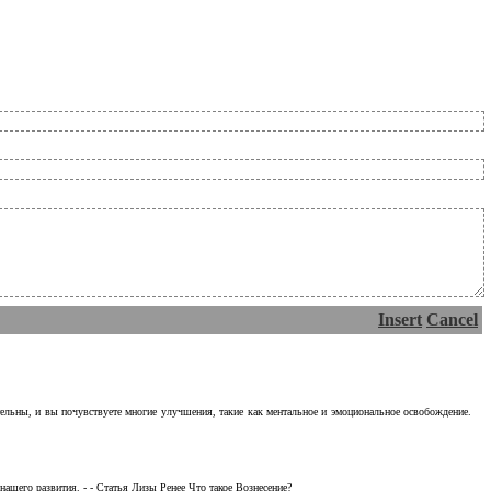
Insert
Cancel
тельны, и вы почувствуете многие улучшения, такие как ментальное и эмоциональное освобождение.
ашего развития. - - Статья Лизы Ренее Что такое Вознесение?