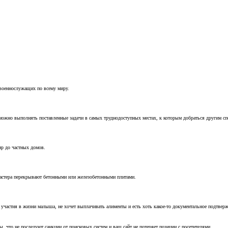
 военнослужащих по всему миру.
можно выполнять поставленные задачи в самых труднодоступных местах, к которым добраться другим с
ир до частных домов.
мастера перекрывают бетонными или железобетонными плитами.
т участия в жизни малыша, не хочет выплачивать алименты и есть хоть какое-то документальное подтвер
, что не последуют санкции от поисковых систем и ваш сайт не потеряет позиции с посетителями.