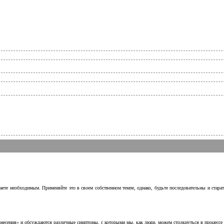
аете необходимым. Применяйте это в своем собственном темпе, однако, будьте последовательны и стара
несения» и обсуждаются различные симптомы, с которыми мы, как люди, можем столкнуться в процессе н