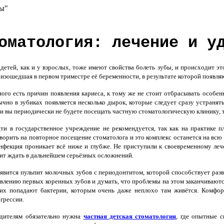
вы"
оматология: лечение и у
етей, как и у взрослых, тоже имеют свойства болеть зубы, и происходит э
изошедшая в первом триместре её беременности, в результате которой появляю
го есть причин появления кариеса, к тому же не стоит отбрасывать особенн
чно в зубиках появляется несколько дырок, которые следует сразу устранят
и вы периодически не будете посещать частную стоматологическую клинику, т
и в государственное учреждение не рекомендуется, так как на практике п
ворить на повторное посещение стоматолога и это комплекс останется на всю 
нфекция проникает всё ниже и глубже. Не приступили к своевременному леч
ит ждать в дальнейшем серьёзных осложнений.
вится пульпит молочных зубов с периодонтитом, которой способствует разв
влению первых коренных зубов и думать, что проблемы на этом заканчиваются
их попадают бактерии, которым очень даже неплохо там живётся. Комфор
грессии.
дителям обязательно нужна
частная детская стоматология
, где опытные 