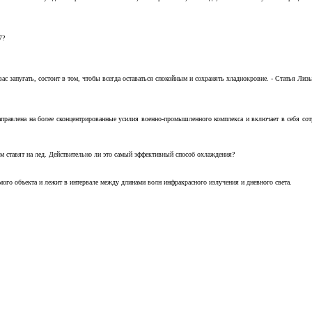
7?
с запугать, состоит в том, чтобы всегда оставаться спокойным и сохранять хладнокровие. - Статья Лизы 
аправлена на более сконцентрированные усилия военно-промышленного комплекса и включает в себя с
м ставят на лед. Действительно ли это самый эффективный способ охлаждения?
ого объекта и лежит в интервале между длинами волн инфракрасного излучения и дневного света.