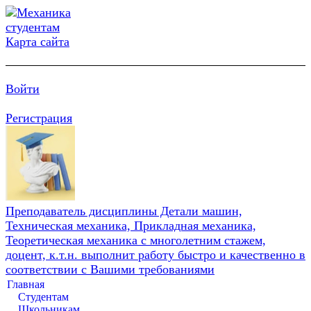
Карта сайта
Войти
Регистрация
Преподаватель дисциплины Детали машин,
Техническая механика, Прикладная механика,
Теоретическая механика с многолетним стажем,
доцент, к.т.н. выполнит работу быстро и качественно в
соответствии с Вашими требованиями
Главная
Студентам
Школьникам