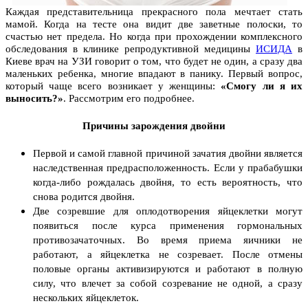
Каждая представительница прекрасного пола мечтает стать
мамой. Когда на тесте она видит две заветные полоски, то
счастью нет предела. Но когда при прохождении комплексного
обследования в клинике репродуктивной медицины
ИСИДА
в
Киеве врач на УЗИ говорит о том, что будет не один, а сразу два
маленьких ребенка, многие впадают в панику. Первый вопрос,
который чаще всего возникает у женщины:
«Смогу ли я их
выносить?»
. Рассмотрим его подробнее.
Причины зарождения двойни
Первой и самой главной причиной зачатия двойни является
наследственная предрасположенность. Если у прабабушки
когда-либо рождалась двойня, то есть вероятность, что
снова родится двойня.
Две созревшие для оплодотворения яйцеклетки могут
появиться после курса применения гормональных
противозачаточных. Во время приема яичники не
работают, а яйцеклетка не созревает. После отмены
половые органы активизируются и работают в полную
силу, что влечет за собой созревание не одной, а сразу
нескольких яйцеклеток.