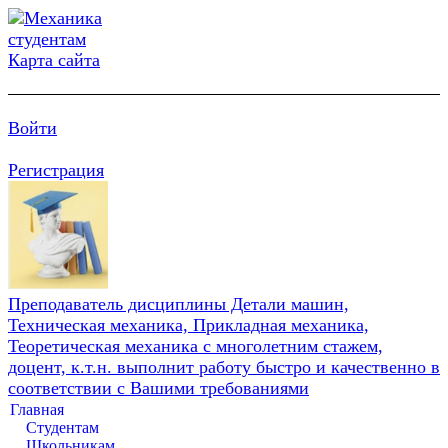
Карта сайта
Войти
Регистрация
Преподаватель дисциплины Детали машин,
Техническая механика, Прикладная механика,
Теоретическая механика с многолетним стажем,
доцент, к.т.н. выполнит работу быстро и качественно в
соответствии с Вашими требованиями
Главная
Студентам
Школьникам