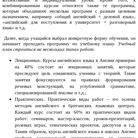
коллективные и индивидуальные уроки. Кроме того, к
комбинированным курсам относятся также те программы,
которые объединяют несколько программ с разным целевым
назначением, например «общий английский + деловой язык»,
«английский для поступления в университет + разговорный
язык» и т.д.
Далее, когда учащийся выбрал конкретную форму обучения, он
начинает проходить программу по учебному плану.
Учебный
план строиться на нескольких типах работ:
Лекционных. Курсы английского языка в Англии примерно
на 40% состоят из лекционных занятий, которые
преследуют цель ознакомить ученика с теорией. Такие
занятия фокусируются на правилах формирования
речевых конструкций, на углубленной грамматике,
специализированной лексике и т.д.;
Практических. Практические виды работ – это основа
методик английского в британских языковых центрах.
Каждый курс состоит на 60% из практических видов
работ: семинаров, мастер-классов, уроков-презентаций,
ролевых играх, тематических проектов, диспутов и т.д.
Таким образом, курсы английского языка в школах Англии