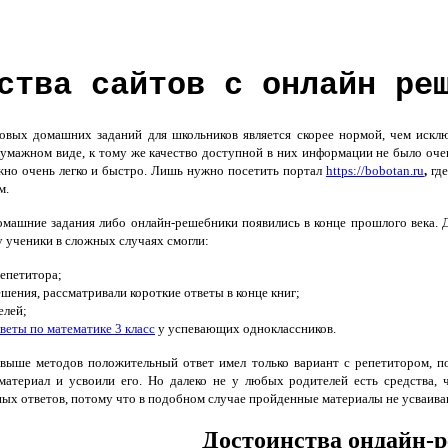
ства сайтов с онлайн ре
товых домашних заданий для школьников является скорее нормой, чем искл
умажном виде, к тому же качество доступной в них информации не было оче
жно очень легко и быстро. Лишь нужно посетить портал
https://bobotan.ru
,
где
м.
машние задания либо онлайн-решебники появились в конце прошлого века. 
 ученики в сложных случаях смогли:
епетитора;
шения, рассматривали короткие ответы в конце книг;
елей;
веты по математике 3 класс
у успевающих одноклассников.
выше методов положительный ответ имел только вариант с репетитором, п
материал и усвоили его. Но далеко не у любых родителей есть средства,
ых ответов, потому что в подобном случае пройденные материалы не усваива
Достоинства ондайн-