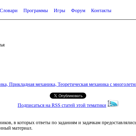
Словари
Программы
Игры
Форум
Контакты
ья
а, Прикладная механика, Теоретическая механика с многолетним
Подписаться на RSS статей этой тематики
иков, в которых ответы по заданиям и задачкам предоставлялис
енный материал.