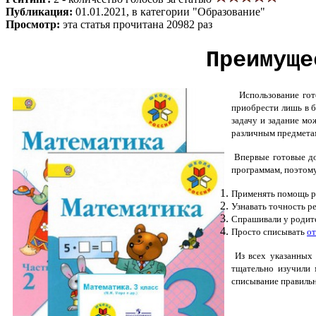
Публикация:
01.01.2021, в категории "Образование"
Просмотр:
эта статья прочитана 20982 раз
Преимуще
Использование го
приобрести лишь в б
задачу и задание мо
различным предмета
Впервые готовые до
программам, поэтому
Применять помощь р
Узнавать точность ре
Спрашивали у родит
Просто списывать
от
Из всех указанных 
тщательно изучили 
списывание правильн