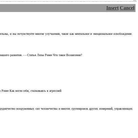
Insert
Cancel
тельны, и вы почувствуете многие улучшения, такие как ментальное и эмоциональное освобождение.
ашего развития. - - Статья Лизы Ренее Что такое Вознесение?
Ренее Как вести себя, сталкиваясь в агрессией
отрудничество вооруженных сил человечества и многих группировок других измерений, управляющих