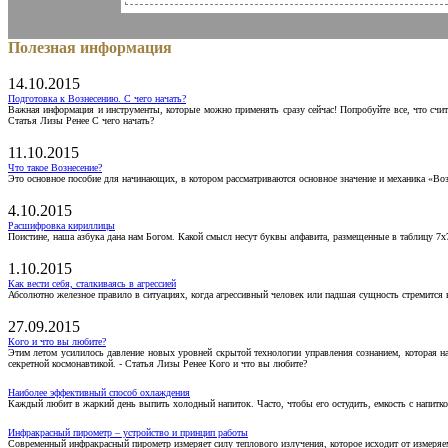
Полезная информация
14.10.2015
Подготовка к Вознесению. С чего начать?
Важная информация и инструменты, которые можно применять сразу сейчас! Попробуйте все, что счит
Статья Лизы Ренее С чего начать?
11.10.2015
Что такое Вознесение?
Это основное пособие для начинающих, в котором рассматриваются основное значение и механика «Воз
4.10.2015
Расшифровка кириллицы
Поистине, наша азбука дана нам Богом. Какой смысл несут буквы алфавита, размещенные в таблицу 7х
1.10.2015
Как вести себя, сталкиваясь в агрессией
Абсолютно железное правило в ситуациях, когда агрессивный человек или падшая сущность стремится ва
27.09.2015
Кого и что вы любите?
Этим летом усилилось давление новых уровней скрытой технологии управления сознанием, которая н
секретной космонавтикой. - Статья Лизы Ренее Кого и что вы любите?
Наиболее эффективный способ охлаждения
Каждый любит в жаркий день выпить холодный напиток. Часто, чтобы его остудить, емкость с напитко
Инфракрасный пирометр – устройство и принцип работы
Современный инфракрасный пирометр измеряет силу теплового излучения, которое исходит от измеряем