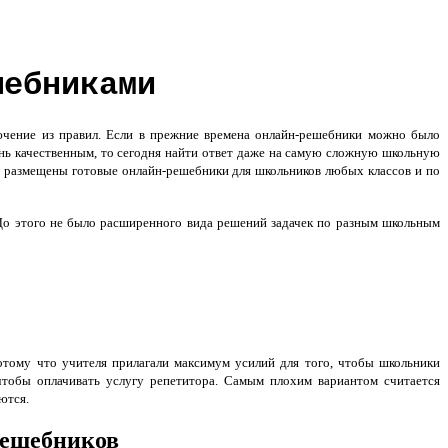
шебниками
ючение из правил. Если в прежние времена онлайн-решебники можно было
нь качественным, то сегодня найти ответ даже на самую сложную школьную
 размещены готовые онлайн-решебники для школьников любых классов и по
До этого не было расширенного вида решений задачек по разным школьным
отому что учителя прилагали максимум усилий для того, чтобы школьники
 чтобы оплачивать услугу репетитора. Самым плохим вариантом считается
ются.
решебников