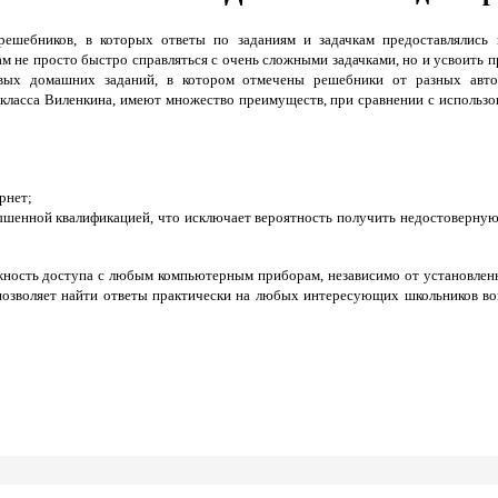
решебников, в которых ответы по заданиям и задачкам предоставлялись 
м не просто быстро справляться с очень сложными задачками, но и усвоить 
овых домашних заданий, в котором отмечены решебники от разных авто
класса Виленкина, имеют множество преимуществ, при сравнении с использ
рнет;
ышенной квалификацией, что исключает вероятность получить недостоверную
ность доступа с любым компьютерным приборам, независимо от установлен
позволяет найти ответы практически на любых интересующих школьников воп