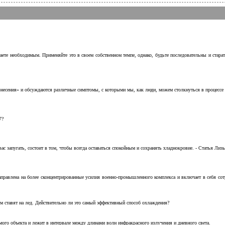
аете необходимым. Применяйте это в своем собственном темпе, однако, будьте последовательны и стара
несения» и обсуждаются различные симптомы, с которыми мы, как люди, можем столкнуться в процессе н
7?
с запугать, состоит в том, чтобы всегда оставаться спокойным и сохранять хладнокровие. - Статья Лизы 
аправлена на более сконцентрированные усилия военно-промышленного комплекса и включает в себя с
м ставят на лед. Действительно ли это самый эффективный способ охлаждения?
ого объекта и лежит в интервале между длинами волн инфракрасного излучения и дневного света.