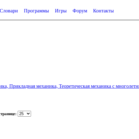
Словари
Программы
Игры
Форум
Контакты
а, Прикладная механика, Теоретическая механика с многолетним
странице: