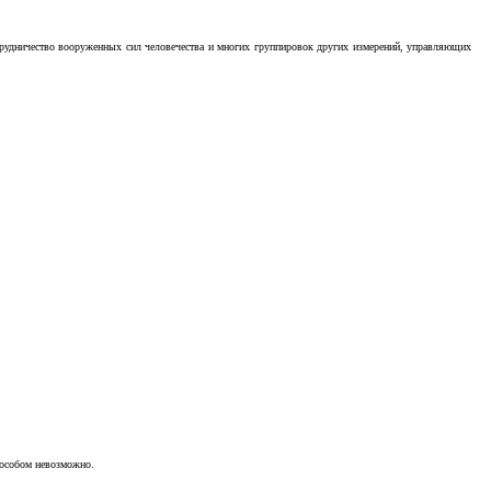
отрудничество вооруженных сил человечества и многих группировок других измерений, управляющих
пособом невозможно.