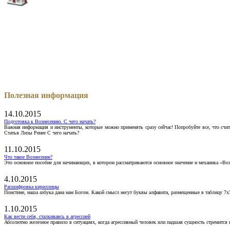
Полезная информация
14.10.2015
Подготовка к Вознесению. С чего начать?
Важная информация и инструменты, которые можно применять сразу сейчас! Попробуйте все, что счит
Статья Лизы Ренее С чего начать?
11.10.2015
Что такое Вознесение?
Это основное пособие для начинающих, в котором рассматриваются основное значение и механика «Воз
4.10.2015
Расшифровка кириллицы
Поистине, наша азбука дана нам Богом. Какой смысл несут буквы алфавита, размещенные в таблицу 7х
1.10.2015
Как вести себя, сталкиваясь в агрессией
Абсолютно железное правило в ситуациях, когда агрессивный человек или падшая сущность стремится ва