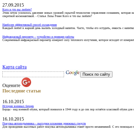
27.09.2015
Кого и что вы любите?
Этим летом усилилось давление новых уровней скрытой технологии управления сознанием, которая н
секретной космонавтикой. - Статья Лизы Ренее Кого и что вы любите?
Наиболее эффективный способ охлаждения
Каждый любит в жаркий день выпить холодный напиток. Часто, чтобы его остудить, емкость с напитко
Инфракрасный пирометр – устройство и принцип работы
Современный инфракрасный пирометр измеряет силу теплового излучения, которое исходит от измеряем
Карта сайта
Оцените
Последние статьи
16.10.2015
История военных берцев
Берцы - вид военной обуви, который появился в 1944 году и до сих пор остаётся классикой обуви для
16.10.2015
Покупка автоподъемника – выгодное вложение денежных средств
Для проведения высотных работ покупка автоподъемника станет просто незаменимой. С его помощью 