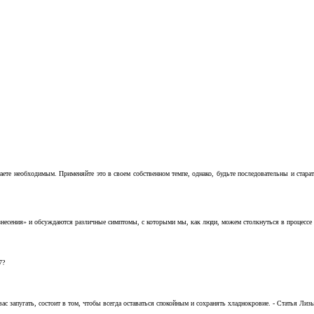
аете необходимым. Применяйте это в своем собственном темпе, однако, будьте последовательны и стара
несения» и обсуждаются различные симптомы, с которыми мы, как люди, можем столкнуться в процессе н
7?
с запугать, состоит в том, чтобы всегда оставаться спокойным и сохранять хладнокровие. - Статья Лизы 