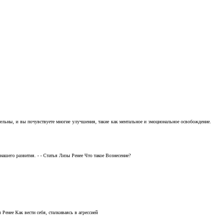
тельны, и вы почувствуете многие улучшения, такие как ментальное и эмоциональное освобождение.
ашего развития. - - Статья Лизы Ренее Что такое Вознесение?
Ренее Как вести себя, сталкиваясь в агрессией