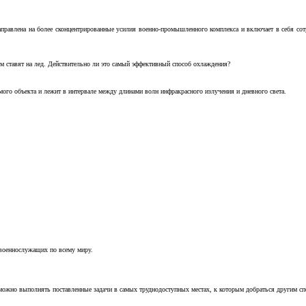
аправлена на более сконцентрированные усилия военно-промышленного комплекса и включает в себя с
м ставят на лед. Действительно ли это самый эффективный способ охлаждения?
ого объекта и лежит в интервале между длинами волн инфракрасного излучения и дневного света.
 военнослужащих по всему миру.
можно выполнять поставленные задачи в самых труднодоступных местах, к которым добраться другим с