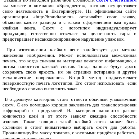
Заказать по выгодной рыночной стоимости
скотч с логотипом
вы можете в компании «Брендлента», которая осуществляет
свою деятельность в Екатеринбурге. На официальном сайте
организации «http://brandtape.ru» оставляйте свою заявку,
объяснив какого размера и с каким оформлением вам нужна
клейкая лента. Скотч с логотипом индивидуализирует
продукцию, естественно отвечает за целостность тары и
предотвращает несанкционированное нарушение упаковок.
При изготовлении клейких лент задействует два метода
нанесения изображений. Может использоваться межслойная
печать, это когда сначала на материал печатают информацию, а
потом наносится клеевой состав. Тогда данные будут долго
сохранять свою яркость, им не страшно истирание и другие
механические повреждения. Второй метод подразумевает
поверхностную печать логотипов. Его стоит использовать, если
необходимо срочно выполнить заказ.
В отдельную категорию стоит отнести обычный упаковочный
скотч. С его помощью хорошо заклеивать для транспортировки
гофрокороба с продукцией. На материал наносится разное
количество клей и от этого зависят клеящие способности
изделия. Также толщина такой клейкой ленты может быть
солидной и стоит внимательно выбирать скотч для работы.
Проанализируйте массу товаров, с которыми придётся работать,
внешние условия среды.