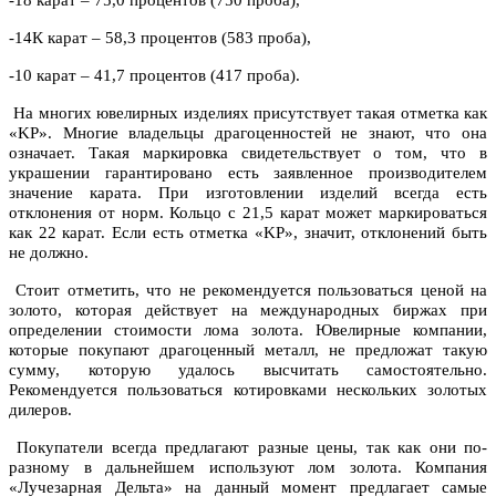
-18 карат – 75,0 процентов (750 проба),
-14К карат – 58,3 процентов (583 проба),
-10 карат – 41,7 процентов (417 проба).
На многих ювелирных изделиях присутствует такая отметка как
«KP». Многие владельцы драгоценностей не знают, что она
означает. Такая маркировка свидетельствует о том, что в
украшении гарантировано есть заявленное производителем
значение карата. При изготовлении изделий всегда есть
отклонения от норм. Кольцо с 21,5 карат может маркироваться
как 22 карат. Если есть отметка «KP», значит, отклонений быть
не должно.
Стоит отметить, что не рекомендуется пользоваться ценой на
золото, которая де
йствует на международных биржах при
определении стоимости лома золота. Ювелирные компании,
которые покупают драгоценный металл, не предложат такую
сумму, которую удалось высчитать самостоятельно.
Рекомендуется пользоваться котировками нескольких золотых
дилеров.
Покупатели всегда предлагают разные цены, так как они по-
разному в дальнейшем используют лом золота. Компания
«Лучезарная Дельта» на данный момент предлагает самые