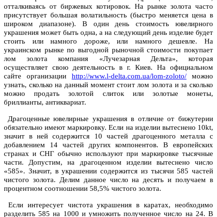
отталкиваясь от биржевых котировок. На рынке золота часто
присутствует большая волатильность (быстро меняется цена в
широком диапазоне). В один день стоимость ювелирного
украшения может быть одна, а на следующий день изделие будет
стоить или намного дороже, или намного дешевле. На
украинском рынке по выгодной рыночной стоимости покупает
лом золота компания «Лучезарная Дельта», которая
осуществляет свою деятельность в г. Киев. На официальном
сайте организации
http://www.l-delta.com.ua/lom-zoloto/
можно
узнать, сколько на данный момент стоит лом золота и за сколько
можно продать золотой слиток или золотые монеты,
бриллианты, антиквариат.
Драгоценные ювелирные украшения в отличие от бижутерии
обязательно имеют маркировку. Если на изделии вытеснено 10kt,
значит в ней содержится 10 частей драгоценного металла с
добавлением 14 частей других компонентов. В европейских
странах и СНГ обычно используют при маркировке тысячные
части. Допустим, на драгоценном изделии вытеснено число
«585». Значит, в украшении содержится из тысячи 585 частей
чистого золота. Делим данное число на десять и получаем в
процентном соотношении 58,5% чистого золота.
Если интересует чистота украшения в каратах, необходимо
разделить 585 на 1000 и умножить полученное число на 24. В