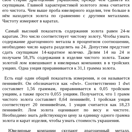
скупщикам. Главной характеристикой золотого лома считается
его чистота. Чем выше проба ювелирного изделия, тем больше в
нём находится золота по сравнению с другими металлами.
Чистоту измеряют в каратах.
Самый высокий показатель содержания золота равен 24-м
каратам. Это число соответствует чистому золоту. Чтобы узнать
содержание драгоценного металла в процентном соотношении,
необходимо число карата разделить на 24. Допустим предстоит
сдать скупщикам 14-каратное колечко. Делим 14 на 24 и
получаем 58,3% содержания в изделии чистого золота. Также
золотой лом взвешивают в ювелирных компаниях в в тройских
унциях. Одна унция приравнивается к 31,1 грамма золота.
Есть ещё один общий показатель измерения, и он называется
пеннивейт. Он обозначается как «dwt». Соответственно 1 dwt
составляет 1,56 граммам, приравнивается к 0,05 тройским
унциям, а также просто 0,055 унциям. Получается, что 1 грамм
чистого золота составляет 0,64 пеннивейт, 1 тройская унция
соответствует 20 пеннивейтам, 1 унция считается как 18,23
пеннивейт. Лом золота оценивают по весу и чистоте.
Необходимо знать действующую цену за единицу одного грамма
золота и карат изделия, чтобы узнать стоимость украшения.
Ювелирные компании скупают драгоценный металл,