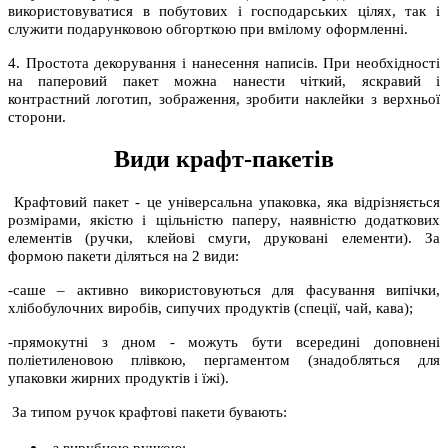
використовуватися в побутових і господарських цілях, так і
служити подарунковою обгорткою при вмілому оформленні.
4. Простота декорування і нанесення написів. При необхідності
на паперовий пакет можна нанести чіткий, яскравий і
контрастний логотип, зображення, зробити наклейки з верхньої
сторони.
Види крафт-пакетів
Крафтовий пакет - це універсальна упаковка, яка відрізняється
розмірами, якістю і щільністю паперу, наявністю додаткових
елементів (ручки, клейові смуги, друковані елементи). За
формою пакети діляться на 2 види:
-саше – активно використовуються для фасування випічки,
хлібобулочних виробів, сипучих продуктів (спеції, чай, кава);
-прямокутні з дном - можуть бути всередині доповнені
поліетиленовою плівкою, пергаментом (знадобляться для
упаковки жирних продуктів і їжі).
За типом ручок крафтові пакети бувають: