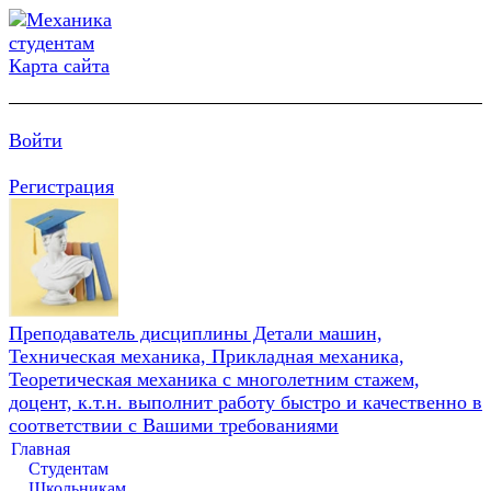
Карта сайта
Войти
Регистрация
Преподаватель дисциплины Детали машин,
Техническая механика, Прикладная механика,
Теоретическая механика с многолетним стажем,
доцент, к.т.н. выполнит работу быстро и качественно в
соответствии с Вашими требованиями
Главная
Студентам
Школьникам