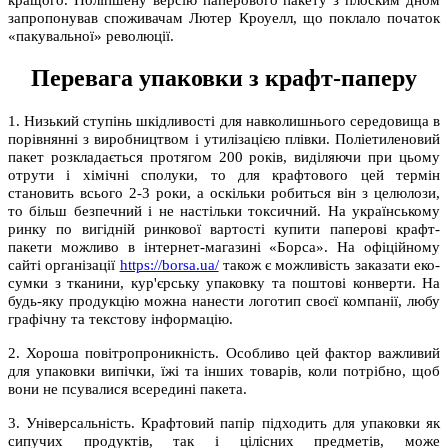
кращого. Поліпшену версію паперового пакету з плоским дном
запропонував споживачам Лютер Кроуелл, що поклало початок
«пакувальної» революції.
Перевага упаковки з крафт-паперу
1. Низький ступінь шкідливості для навколишнього середовища в
порівнянні з виробництвом і утилізацією плівки. Поліетиленовий
пакет розкладається протягом 200 років, виділяючи при цьому
отрути і хімічні сполуки, то для крафтового цей термін
становить всього 2-3 роки, а оскільки робиться він з целюлози,
то більш безпечний і не настільки токсичний. На українському
ринку по вигідній ринкової вартості купити паперові крафт-
пакети можливо в інтернет-магазині «Борса». На офіційному
сайті організації
https://borsa.ua/
також є можливість заказати еко-
сумки з тканини, кур'єрську упаковку та поштові конверти. На
будь-яку продукцію можна нанести логотип своєї компанії, любу
графічну та текстову інформацію.
2. Хороша повітропроникність. Особливо цей фактор важливий
для упаковки випічки, їжі та інших товарів, коли потрібно, щоб
вони не псувалися всередині пакета.
3. Універсальність. Крафтовий папір підходить для упаковки як
сипучих продуктів, так і цілісних предметів, може