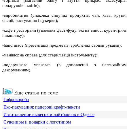
-торгівля (магазини одягу і взуття, прикрас, аксесуарів,
подарунків і квітів);
-виробництво (упаковка сипучих продуктів: чай, кава, крупи,
спеції, частування і цукерки);
-кафе і ресторани (упаковка фаст-фуду, їжі на винос, курей-гриль
і шашлику);
-hand made (презентація предметів, зроблених своїми руками);
-манікюрна справа (для стерилізації інструменту);
-подарункова упаковка (в доповненні з незвичайним
декоруванням).
Еще статьи по теме
Гофрокороба
Еко-пакування: паперові крафт-пакети
Изготовление вывесок и лайтбоксов в Одессе
Сувениры и подарки с логотипом