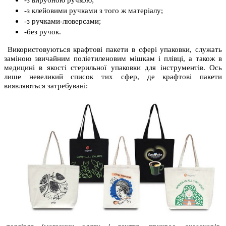
-з вирубною ручкою;
-з клейовими ручками з того ж матеріалу;
-з ручками-люверсами;
-без ручок.
Використовуються кр
афтові пакети в сфері упаковки, служать
заміною звичайним поліетиленовим мішкам і плівці, а також в
медицині в якості стерильної упаковки для інструментів. Ось
лише невеликий список тих сфер, де крафтові пакети
виявляються затребувані: