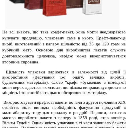
Не всі знають, що таке крафт-пакет, хоча могли неодноразово
купувати продукцію, упаковану саме в нього. Крафт-пакет-це
виріб, виготовлений з паперу щільністю від 35 до 120 грам на
кубічний метр. Основою для виробництва пакетів служить
довговолокниста целюлоза, нерідко може використовуватися
вторинна сировина.
Щільність упаковки варіюється в залежності від цілей її
використання (фасування їжі, одягу, великих виробів,
будівельних матеріалів). Слово "крафт «буквально з німецької
мови перекладається як «сила», що цілком виправдовує достатню
міцність і зносостійкість цього обгорткового матеріалу.
Використовувати крафтові пакети почали з другої половини XIX
століття, коли виникла необхідність фасування продукції в
малогабаритну тару для продажу в роздріб. Першим, хто став
масово виробляти пакети з паперу в 1859 році, став англієць
Вільям Гудейл. Однак якість упаковки в ті часи залишало бажати