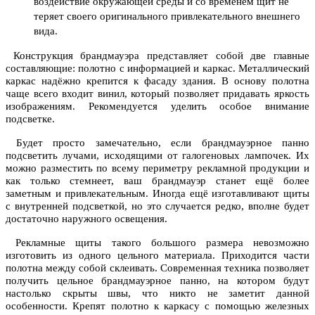
воздействие окружающей среды и со временем щит не
теряет своего оригинального привлекательного внешнего
вида.
Конструкция брандмауэра представляет собой две главные
составляющие: полотно с информацией и каркас. Металлический
каркас надёжно крепится к фасаду здания. В основу полотна
чаще всего входит винил, который позволяет придавать яркость
изображениям. Рекомендуется уделить особое внимание
подсветке.
Будет просто замечательно, если брандмауэрное панно
подсветить лучами, исходящими от галогеновых лампочек. Их
можно разместить по всему периметру рекламной продукции и
как только стемнеет, ваш брандмауэр станет ещё более
заметным и привлекательным. Иногда ещё изготавливают щиты
с внутренней подсветкой, но это случается редко, вполне будет
достаточно наружного освещения.
Рекламные щиты такого большого размера невозможно
изготовить из одного цельного материала. Приходится части
полотна между собой склеивать. Современная техника позволяет
получить цельное брандмауэрное панно, на котором будут
настолько скрыты швы, что никто не заметит данной
особенности. Крепят полотно к каркасу с помощью железных