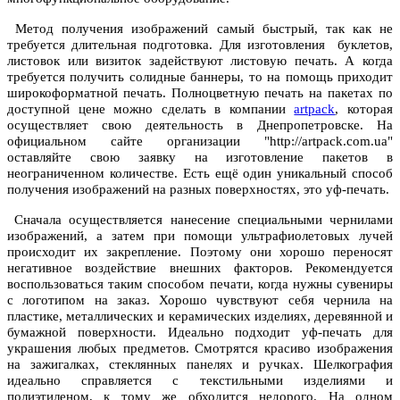
Метод получения изображений самый быстрый, так как не
требуется длительная подготовка. Для изготовления буклетов,
листовок или визиток задействуют листовую печать. А когда
требуется получить солидные баннеры, то на помощь приходит
широкоформатной печать. Полноцветную печать на пакетах по
доступной цене можно сделать в компании
artpack
, которая
осуществляет свою деятельность в Днепропетровске. На
официальном сайте организации "http://artpack.com.ua"
оставляйте свою заявку на изготовление пакетов в
неограниченном количестве. Есть ещё один уникальный способ
получения изображений на разных поверхностях, это уф-печать.
Сначала осуществляется нанесение специальными чернилами
изображений, а затем при помощи ультрафиолетовых лучей
происходит их закрепление. Поэтому они хорошо переносят
негативное воздействие внешних факторов. Рекомендуется
воспользоваться таким способом печати, когда нужны сувениры
с логотипом на заказ. Хорошо чувствуют себя чернила на
пластике, металлических и керамических изделиях, деревянной и
бумажной поверхности. Идеально подходит уф-печать для
украшения любых предметов. Смотрятся красиво изображения
на зажигалках, стеклянных панелях и ручках. Шелкография
идеально справляется с текстильными изделиями и
полиэтиленом, к тому же обходится недорого. На одном