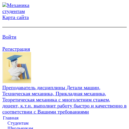
Карта сайта
Войти
Регистрация
Преподаватель дисциплины Детали машин,
Техническая механика, Прикладная механика,
Теоретическая механика с многолетним стажем,
доцент, к.т.н. выполнит работу быстро и качественно в
соответствии с Вашими требованиями
Главная
Студентам
Школьникам