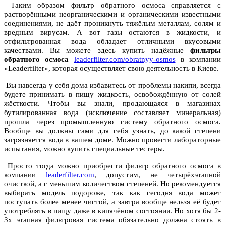
Таким образом фильтр обратного осмоса справляется с
растворёнными неорганическими и органическими известными
соединениями, не даёт проникнуть тяжёлым металлам, солям и
вредным вирусам. А вот газы остаются в жидкости, и
отфильтрованная вода обладает отличными вкусовыми
качествами. Вы можете здесь купить надёжные
фильтры
обратного осмоса
leaderfilter.com/obratnyy-osmos
в компании
«Leaderfilter», которая осуществляет свою деятельность в Киеве.
Вы навсегда у себя дома избавитесь от проблемы накипи, всегда
будете принимать в пищу жидкость, освобождённую от солей
жёсткости. Чтобы вы знали, продающаяся в магазинах
бутилированная вода (исключение составляет минеральная)
прошла через промышленную систему обратного осмоса.
Вообще вы должны сами для себя узнать, до какой степени
загрязняется вода в вашем доме. Можно провести лабораторные
испытания, можно купить специальные тестеры.
Просто тогда можно приобрести фильтр обратного осмоса в
компании
leaderfilter.com
, допустим, не четырёхэтапной
очисткой, а с меньшим количеством степеней. Но рекомендуется
выбирать модель подороже, так как сегодня вода может
поступать более менее чистой, а завтра вообще нельзя её будет
употреблять в пищу даже в кипячёном состоянии. Но хотя бы 2-
3х этапная фильтровая система обязательно должна стоять в