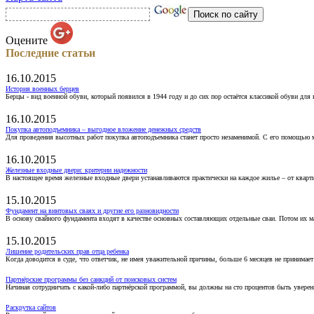
Оцените
Последние статьи
16.10.2015
История военных берцев
Берцы - вид военной обуви, который появился в 1944 году и до сих пор остаётся классикой обуви для
16.10.2015
Покупка автоподъемника – выгодное вложение денежных средств
Для проведения высотных работ покупка автоподъемника станет просто незаменимой. С его помощью 
16.10.2015
Железные входные двери: критерии надежности
В настоящее время железные входные двери устанавливаются практически на каждое жилье – от кварт
15.10.2015
Фундамент на винтовых сваях и другие его разновидности
В основу свайного фундамента входят в качестве основных составляющих отдельные сваи. Потом их 
15.10.2015
Лишение родительских прав отца ребенка
Когда доводится в суде, что ответчик, не имея уважительной причины, больше 6 месяцев не принимае
Партнёрские программы без санкций от поисковых систем
Начиная сотрудничать с какой-либо партнёрской программой, вы должны на сто процентов быть уверены
Раскрутка сайтов