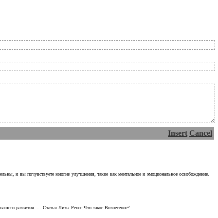
Insert
Cancel
тельны, и вы почувствуете многие улучшения, такие как ментальное и эмоциональное освобождение.
ашего развития. - - Статья Лизы Ренее Что такое Вознесение?