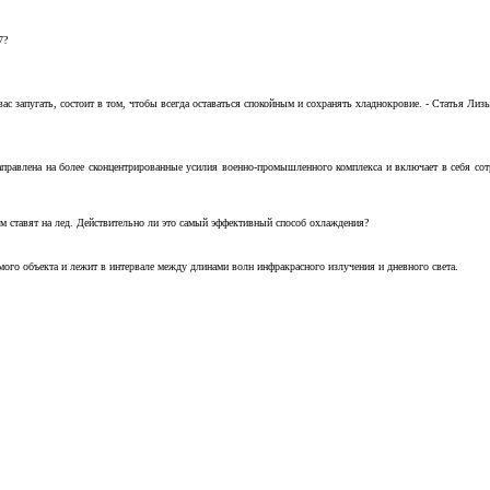
7?
с запугать, состоит в том, чтобы всегда оставаться спокойным и сохранять хладнокровие. - Статья Лизы 
аправлена на более сконцентрированные усилия военно-промышленного комплекса и включает в себя с
м ставят на лед. Действительно ли это самый эффективный способ охлаждения?
ого объекта и лежит в интервале между длинами волн инфракрасного излучения и дневного света.