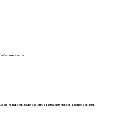
пособом невозможно.
ждение, то тоже есть смысл говорить о возможном лишении родительских прав.