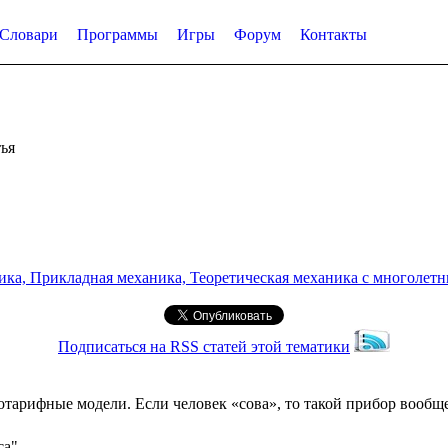
Словари
Программы
Игры
Форум
Контакты
ья
а, Прикладная механика, Теоретическая механика с многолетним
Подписаться на RSS статей этой тематики
отарифные модели. Если человек «сова», то такой прибор вообщ
са"