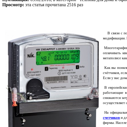
Просмотр:
эта статья прочитана 2516 раз
В связи с 
модификации. 
Многотарифные
оплачивать кв
мегаполисе ка
Как вы поняли
счётчиков, ес
Если у вас до
В европейских
работающие в 
снижаются зат
осуществляет 
На официально
счетчиков
и д
фирмы. Населен