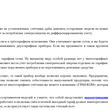
ие на установленные счётчики, дабы заменить устаревшие модели на новые
т за потребление электроэнергии по дифференцированному учету.
и и в трёхтарифном исполнении. Они учитывают время суток, и вы будете
станавливать двухтарифные приборы. Если вы проживаете в таком крупном
 тарифная сетка. По внешнему виду особой разницы нет у многотарифных
воляют вести учёт потребления электрической энергии отдельно по тарифам.
ельно пора менять приборы и не переплачивать денежные средства.
сова», то такой прибор вообще позволит хорошо экономить. Предприятия,
ены позволят снизить себестоимость выпускаемой продукции, потому что
имости многотарифные счётчики вы можете в компании «ГРАН-КОМ», которая
ассортиментом моделей и узнаете, что собой представляет
параметризация
работают в несколько смен и ночной выгодный тариф должен заинтересовать
, если присутствует такая система как «тёплый пол».