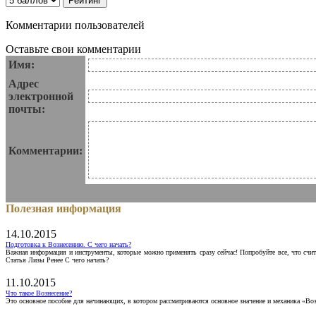
Комментарии пользователей
Оставьте свои комментарии
Имя:
Адрес
электронной
почты:
Комментарии:
Полезная информация
14.10.2015
Подготовка к Вознесению. С чего начать?
Важная информация и инструменты, которые можно применять сразу сейчас! Попробуйте все, что счит
Статья Лизы Ренее С чего начать?
11.10.2015
Что такое Вознесение?
Это основное пособие для начинающих, в котором рассматриваются основное значение и механика «Воз