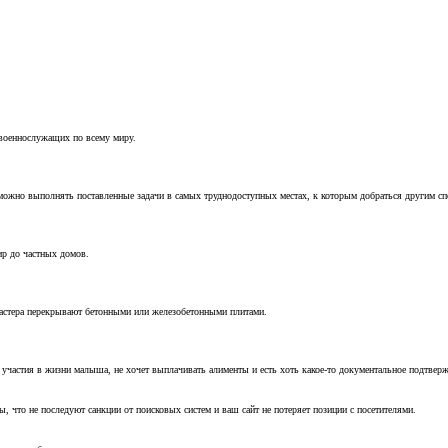
 военнослужащих по всему миру.
можно выполнять поставленные задачи в самых труднодоступных местах, к которым добраться другим с
ир до частных домов.
мастера перекрывают бетонными или железобетонными плитами.
т участия в жизни малыша, не хочет выплачивать алименты и есть хоть какое-то документальное подтвер
, что не последуют санкции от поисковых систем и ваш сайт не потеряет позиции с посетителями.