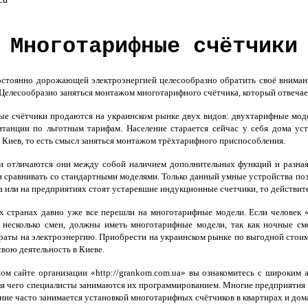
Многотарифные счётчики
постоянно дорожающей электроэнергией целесообразно обратить своё вниман
Целесообразно заняться монтажом многотарифного счётчика, который отвечае
 счётчики продаются на украинском рынке двух видов: двухтарифные модел
итанции по льготным тарифам. Население старается сейчас у себя дома у
к Киев, то есть смысл заняться монтажом трёхтарифного приспособления.
 отличаются они между собой наличием дополнительных функций и разная
ли сравнивать со стандартными моделями. Только данный умные устройства поз
ма или на предприятиях стоят устаревшие индукционные счетчики, то действит
 странах давно уже все перешли на многотарифные модели. Если человек «
несколько смен, должны иметь многотарифные модели, так как ночные см
раты на электроэнергию. Приобрести на украинском рынке по выгодной сто
свою деятельность в Киеве.
м сайте организации «http://grankom.com.ua» вы ознакомитесь с широким 
ля чего специалисты занимаются их программированием. Многие предприятия 
ие часто занимается установкой многотарифных счётчиков в квартирах и домах