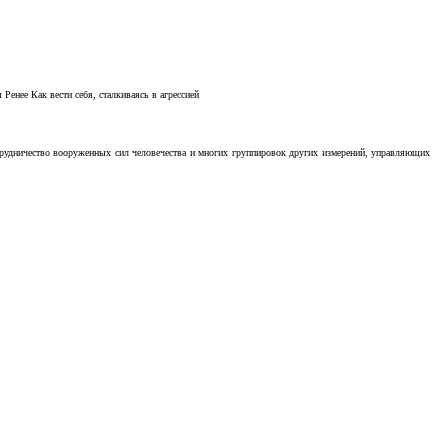
Ренее Как вести себя, сталкиваясь в агрессией
отрудничество вооруженных сил человечества и многих группировок других измерений, управляющих