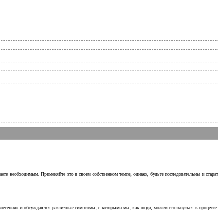
аете необходимым. Применяйте это в своем собственном темпе, однако, будьте последовательны и стара
несения» и обсуждаются различные симптомы, с которыми мы, как люди, можем столкнуться в процессе н