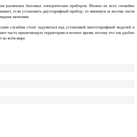
ом различных бытовых электрических приборов. Можно их всех спокойно
азывает, если установить двухтарифный прибор, то минимум за восемь часов
лидная экономия.
дским службам стоит задуматься над установкой многотарифный моделей и
ещают часто прилегающую территорию в ночное время, потому что так удобно
 во всём мире.