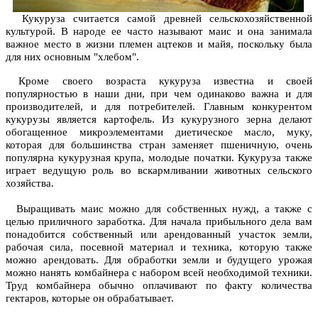
Кукуруза считается самой древней сельскохозяйственной
культурой. В народе ее часто называют маис и она занимала
важное место в жизни племен ацтеков и майя, поскольку была
для них основным "хлебом".
Кроме своего возраста кукуруза известна и своей
популярностью в наши дни, при чем одинаково важна и для
производителей, и для потребителей. Главным конкурентом
кукурузы является картофель. Из кукурузного зерна делают
обогащенное микроэлементами диетическое масло, муку,
которая для большинства стран заменяет пшеничную, очень
популярна кукурузная крупа, молодые початки. Кукуруза также
играет ведущую роль во вскармливании животных сельского
хозяйства.
Выращивать маис можно для собственных нужд, а также с
целью приличного заработка. Для начала прибыльного дела вам
понадобится собственный или арендованный участок земли,
рабочая сила, посевной материал и техника, которую также
можно арендовать. Для обработки земли и будущего урожая
можно нанять комбайнера с набором всей необходимой техники.
Труд комбайнера обычно оплачивают по факту количества
гектаров, которые он обрабатывает.