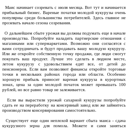
Маис начинает созревать с июля месяца. Вот тут и начинается
прибыльный бизнес. Вареные початки молодой кукурузы очень
популярны среди большинства потребителей. Здесь главное не
прозевать начало сезона созревания.
О дальнейшем сбыте урожая вы должны подумать еще в начале
производства. Попробуйте наладить партнерские отношения с
магазинами или супермаркетами. Возможно они согласятся с
вами сотрудничать и будут продавать вашу молодую кукурузу.
Или же откройте собственную точку продажи, где люди смогут
покупать ваш продукт. Лучше это сделать в людном месте,
летом кукурузу с удовольствием едят все, от детей до
пенсионеров. Если вам позволяют финансы откройте торговые
точки в нескольких районах города или области. Особенно
хорошую прибыль приносит вареная кукуруза в курортных
зонах, цена за один молодой початок может превышать 100
рублей, но все равно товар не залеживается.
Если вы вырастили урожай сахарной кукурузы попробуйте
сдать ее на переработку на консервный завод или же займитесь
производством консервирования самостоятельно.
Существует еще один неплохой вариант сбыта маиса - сдача
кукурузного зерна для помола. Можете и сами заняться