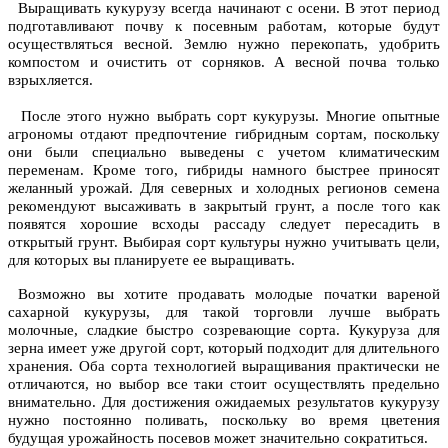
Выращивать кукурузу всегда начинают с осени. В этот период
подготавливают почву к посевным работам, которые будут
осуществляться весной. Землю нужно перекопать, удобрить
компостом и очистить от сорняков. А весной почва только
взрыхляется.
После этого нужно выбрать сорт кукурузы. Многие опытные
агрономы отдают предпочтение гибридным сортам, поскольку
они были специально выведены с учетом климатическим
переменам. Кроме того, гибриды намного быстрее приносят
желанный урожай. Для северных и холодных регионов семена
рекомендуют высаживать в закрытый грунт, а после того как
появятся хорошие всходы рассаду следует пересадить в
открытый грунт. Выбирая сорт культуры нужно учитывать цели,
для которых вы планируете ее выращивать.
Возможно вы хотите продавать молодые початки вареной
сахарной кукурузы, для такой торговли лучше выбрать
молочные, сладкие быстро созревающие сорта. Кукуруза для
зерна имеет уже другой сорт, который подходит для длительного
хранения. Оба сорта технологией выращивания практически не
отличаются, но выбор все таки стоит осуществлять предельно
внимательно. Для достижения ожидаемых результатов кукурузу
нужно постоянно поливать, поскольку во время цветения
будущая урожайность посевов может значительно сократиться.