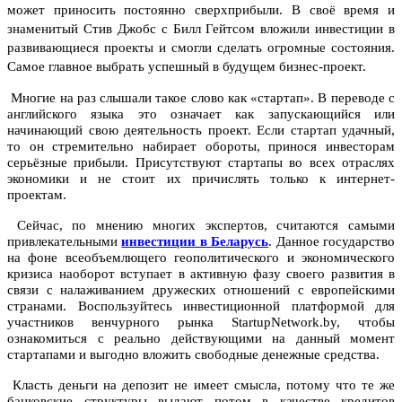
может приносить постоянно сверхприбыли. В своё время и
знаменитый Стив Джобс с Билл Гейтсом вложили инвестиции в
развивающиеся проекты и смогли сделать огромные состояния.
Самое главное выбрать успешный в будущем бизнес-проект.
Многие на раз слышали такое слово как «стартап». В переводе с
английского языка это означает как запускающийся или
начинающий свою деятельность проект. Если стартап удачный,
то он стремительно набирает обороты, принося инвесторам
серьёзные прибыли. Присутствуют стартапы во всех отраслях
экономики и не стоит их причислять только к интернет-
проектам.
Сейчас, по мнению многих экспертов, считаются самыми
привлекательными
инвестиции в Беларусь
. Данное государство
на фоне всеобъемлющего геополитического и экономического
кризиса наоборот вступает в активную фазу своего развития в
связи с налаживанием дружеских отношений с европейскими
странами. Воспользуйтесь инвестиционной платформой для
участников венчурного рынка StartupNetwork.by, чтобы
ознакомиться с реально действующими на данный момент
стартапами и выгодно вложить свободные денежные средства.
Класть деньги на депозит не имеет смысла, потому что те же
банковские структуры выдают потом в качестве кредитов