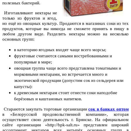
полезных бактерий.
Изготавливают нектары не
только из фруктов и ягод,
но ещё из овощных культур. Продаются в магазинах соки из тех
продуктов, которые вы никогда не сможете принять в пищу в
любом другом виде. Разделить нектары можно на несколько
основных групп:
в категорию ягодных входят чаще всего морсы;
фруктовые считаются самыми востребованными и
популярные в мире;
овощная группа чаще всего представлена томатными и
морковными нектарами, но встречается много и
экзотической продукции (допустим сок из сельдерея или
капусты):
к древесным нектарам стоит отнести соки наподобие
берёзовых и каштановых напитков.
Стараются закупать торговые организации
сок в банках оптом
в «Белорусской продовольственной компании», которая
осуществляет свою деятельность г. Брянске. На официальном
сайте организации «http://bpk-salt.ru» представлен широкий
ассортимент нектаров всех четырёх основных групп в