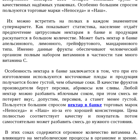
качественных надёжных упаковках. Особенно большим спросом
пользуются торговые марки «Непоседа» и «Наш».
Их можно встретить на полках в каждом знаменитом
супермаркете. Как показывает статистика, население отдаёт
предпочтение цитрусовым нектарам в банке и продукция
раскупается в большом количестве. Может быть нектар в банке
апельсинового, лимонного, грейпфрутового, мандаринового
типа. Именно данные фрукты обеспечивают человеческий
организм полным набором витаминов в частности там много
витамина С.
Особенность нектара в банке заключается в том, что при его
изготовлении используются косточковые плоды и продукция
получается более густой, чем обычные соки. В качестве фруктов
производители берут персики, абрикосы или сливы. Любой
нектар можно разбавить яблочным соком, при этом смесь не
потеряет вкус, допустим, персиков, а станет менее густой.
Пользуется большим спросом
нектар в банке
торговых марок
«Непоседа» и «Наш» из-за его хорошей консистенции. Цена
полностью соответствует качеству и покупатель потом
самостоятельно может разбавить смесь до нужного состояния.
В этих соках содержится огромное количество витамина А,
влияющего на метаболические процессы в организме и зрение.