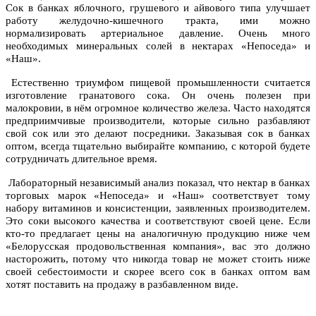
Сок в банках яблочного, грушевого и айвового типа улучшает
работу желудочно-кишечного тракта, ими можно
нормализировать артериальное давление. Очень много
необходимых минеральных солей в нектарах «Непоседа» и
«Наш».
Естественно триумфом пищевой промышленности считается
изготовление гранатового сока. Он очень полезен при
малокровии, в нём огромное количество железа. Часто находятся
предприимчивые производители, которые сильно разбавляют
свой сок или это делают посредники. Заказывая сок в банках
оптом, всегда тщательно выбирайте компанию, с которой будете
сотрудничать длительное время.
Лабораторный независимый анализ показал, что нектар в банках
торговых марок «Непоседа» и «Наш» соответствует тому
набору витаминов и консистенции, заявленных производителем.
Это соки высокого качества и соответствуют своей цене. Если
кто-то предлагает цены на аналогичную продукцию ниже чем
«Белорусская продовольственная компания», вас это должно
насторожить, потому что никогда товар не может стоить ниже
своей себестоимости и скорее всего сок в банках оптом вам
хотят поставить на продажу в разбавленном виде.