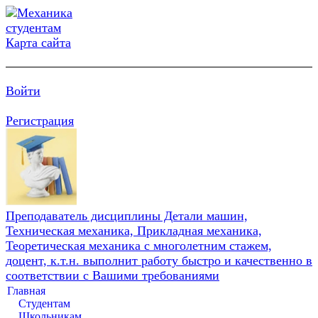
Карта сайта
Войти
Регистрация
Преподаватель дисциплины Детали машин,
Техническая механика, Прикладная механика,
Теоретическая механика с многолетним стажем,
доцент, к.т.н. выполнит работу быстро и качественно в
соответствии с Вашими требованиями
Главная
Студентам
Школьникам